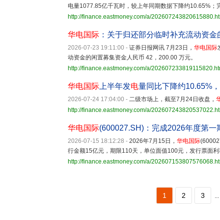
电量1077.85亿千瓦时，较上年同期数据下降约10.65%；
http://finance.eastmoney.com/a/202607243820615880.h
华电国际
：关于归还部分临时补充流动资金
2026-07-23 19:11:00
-
证券日报网讯 7月23日，
华电国际
动资金的闲置募集资金人民币 42，200.00 万元。
http://finance.eastmoney.com/a/202607233819115820.ht
华电国际
上半年发
电
量同比下降约10.65%
2026-07-24 17:04:00
-
二级市场上，截至7月24日收盘，
http://finance.eastmoney.com/a/202607243820537022.h
华电国际
(600027.SH)：完成2026年
2026-07-15 18:12:28
-
2026年7月15日，
华电国际
(600
行金额15亿元，期限110天，单位面值100元，发行票面利率
http://finance.eastmoney.com/a/202607153807576068.h
1
2
3
...