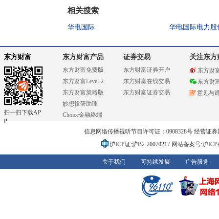
相关搜索
华电国际
华电国际电力股
东方财富
东方财富产品
证券交易
关注东方
东方财富免费版
东方财富证券开户
东方财
东方财富Level-2
东方财富在线交易
东方财
东方财富策略版
东方财富证券交易
意见与
妙想投研助理
扫一扫下载AP
Choice金融终端
P
信息网络传播视听节目许可证：0908328号 经营证券期货业务
沪ICP证:沪B2-20070217
网站备案号:沪ICP备0
关于我们
可持续发展
广告服务