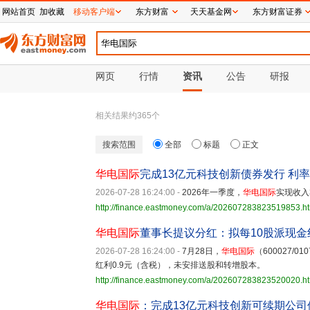
网站首页
加收藏
移动客户端
东方财富
天天基金网
东方财富证券
网页
行情
资讯
公告
研报
相关结果约
365
个
搜索范围
全部
标题
正文
华电国际
完成13亿元科技创新债券发行 利率1
2026-07-28 16:24:00
-
2026年一季度，
华电国际
实现收入3
http://finance.eastmoney.com/a/202607283823519853.h
华电国际
董事长提议分红：拟每10股派现金红
2026-07-28 16:24:00
-
7月28日，
华电国际
（600027
红利0.9元（含税），未安排送股和转增股本。
http://finance.eastmoney.com/a/202607283823520020.h
华电国际
：完成13亿元科技创新可续期公