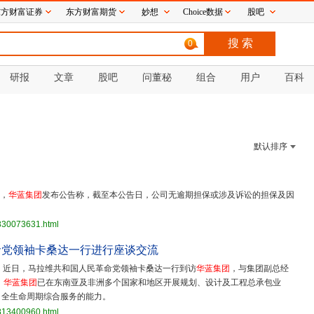
东方财富证券
东方财富期货
妙想
Choice数据
股吧
0
研报
文章
股吧
问董秘
组合
用户
百科
默认排序
日，
华蓝集团
发布公告称，截至本公告日，公司无逾期担保或涉及诉讼的担保及因
3830073631.html
命党领袖卡桑达一行进行座谈交流
电，近日，马拉维共和国人民革命党领袖卡桑达一行到访
华蓝集团
，与集团副总经
，
华蓝集团
已在东南亚及非洲多个国家和地区开展规划、设计及工程总承包业
、全生命周期综合服务的能力。
3813400960.html