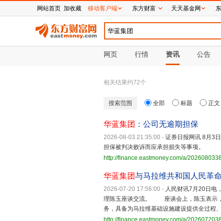
网站首页
加收藏
移动客户端
东方财富
天天基金网
网页
行情
资讯
公告
相关结果约
72
个
搜索范围
全部
标题
正文
华蓝集团
：公司无逾期担保
2026-08-03 21:35:00
-
证券日报网讯 8月3
担保被判决败诉而应承担损失等事项。
http://finance.eastmoney.com/a/20260803
华蓝集团
与马拉维共和国人民革
2026-07-20 17:56:00
-
人民财讯7月20日
理陈玉座谈交流。 座谈会上，陈玉表示
务，具备为马拉维基础设施建设提供全过程
http://finance.eastmoney.com/a/20260720