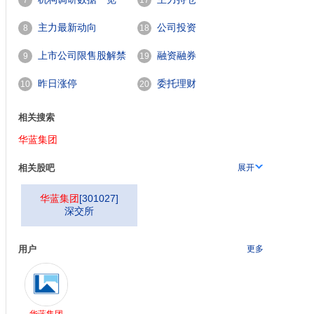
7
17
主力最新动向
公司投资
8
18
上市公司限售股解禁
融资融券
9
19
一览
昨日涨停
委托理财
10
20
相关搜索
华蓝集团
相关股吧
展开
华蓝集团
[
301027
]
深交所
用户
更多