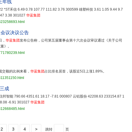
上年线
622 *ST禾信 6.49 0.78 107.77 111.82 3.76 300599 雄塑科技 3.61 1.05 9.44 9.7
.47 3.38 301027
华蓝集团
3823258693.html
次会议决议公告
日，
华蓝集团
发布公告称，公司第五届董事会第十六次会议审议通过《关于公司
议案》。
3771780239.html
成交额的比例来看，
华蓝集团
占比排名居首，该股近5日上涨1.89%。
811351150.html
超三成
2 信邦智能 790.66 4351.61 18.17 -7.81 000807 云铝股份 42208.63 233154.87 1
8.08 -6.91 301027
华蓝集团
3812668485.html
2
3
4
>
跳转
页