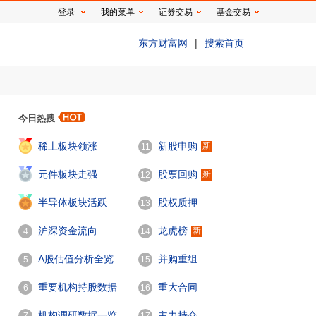
登录
我的菜单
证券交易
基金交易
东方财富网
|
搜索首页
今日热搜
1
稀土板块领涨
新股申购
新
11
2
元件板块走强
股票回购
新
12
3
半导体板块活跃
股权质押
13
沪深资金流向
龙虎榜
新
4
14
A股估值分析全览
并购重组
5
15
重要机构持股数据
重大合同
6
16
机构调研数据一览
主力持仓