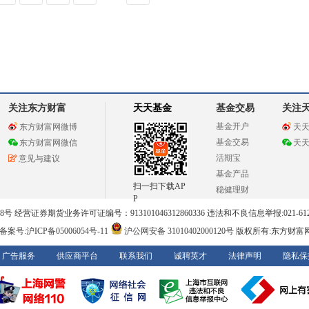
关注东方财富
天天基金
基金交易
关注
基金开户
东方财富网微博
天
基金交易
东方财富网微信
天
活期宝
意见与建议
基金产品
扫一扫下载AP
稳健理财
P
 经营证券期货业务许可证编号：913101046312860336 违法和不良信息举报:021-612
案号:沪ICP备05006054号-11
沪公网安备 31010402000120号
版权所有:东方财富
广告服务
供应商平台
联系我们
诚聘英才
法律声明
隐私保