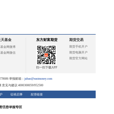
天天基金
东方财富期货
期货交易
期货手机开户
天基金网微博
期货电脑开户
天基金网微信
期货官方网站
扫一扫下载APP
78686 举报邮箱：
jubao@eastmoney.com
网
意见与建议:4000300059/952500
护
征稿启事
友情链接