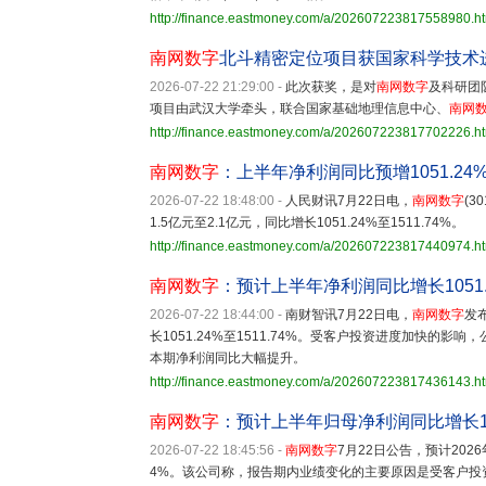
http://finance.eastmoney.com/a/202607223817558980.h
南网数字
北斗精密定位项目获国家科学技术
2026-07-22 21:29:00
-
此次获奖，是对
南网数字
及科研团
项目由武汉大学牵头，联合国家基础地理信息中心、
南网
http://finance.eastmoney.com/a/202607223817702226.h
南网数字
：上半年净利润同比预增1051.24%—
2026-07-22 18:48:00
-
人民财讯7月22日电，
南网数字
(3
1.5亿元至2.1亿元，同比增长1051.24%至1511.74%。
http://finance.eastmoney.com/a/202607223817440974.h
南网数字
：预计上半年净利润同比增长1051.24
2026-07-22 18:44:00
-
南财智讯7月22日电，
南网数字
发
长1051.24%至1511.74%。受客户投资进度加快的
本期净利润同比大幅提升。
http://finance.eastmoney.com/a/202607223817436143.h
南网数字
：预计上半年归母净利润同比增长1051.
2026-07-22 18:45:56
-
南网数字
7月22日公告，预计2026年
4%。该公司称，报告期内业绩变化的主要原因是受客户投