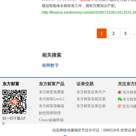
规划智能体全栈研发工作，拥有完整知识产权。
http://finance.eastmoney.com/a/202607203813412531.h
1
2
3
...
相关搜索
南网数字
东方财富
东方财富产品
证券交易
关注东方
东方财富免费版
东方财富证券开户
东方财
东方财富Level-2
东方财富在线交易
东方财
东方财富策略版
东方财富证券交易
意见与
妙想投研助理
扫一扫下载AP
Choice金融终端
P
信息网络传播视听节目许可证：0908328号 经营证券期货业务