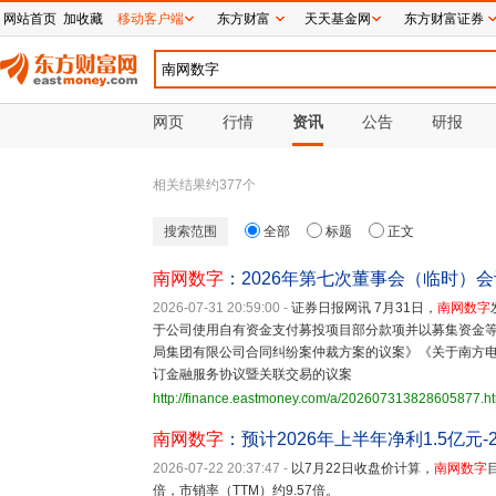
网站首页
加收藏
移动客户端
东方财富
天天基金网
东方财富证券
网页
行情
资讯
公告
研报
相关结果约
377
个
搜索范围
全部
标题
正文
南网数字
：2026年第七次董事会（临时）
2026-07-31 20:59:00
-
证券日报网讯 7月31日，
南网数字
于公司使用自有资金支付募投项目部分款项并以募集资金
局集团有限公司合同纠纷案仲裁方案的议案》《关于南方
订金融服务协议暨关联交易的议案
http://finance.eastmoney.com/a/202607313828605877.h
南网数字
：预计2026年上半年净利1.5亿元-2
2026-07-22 20:37:47
-
以7月22日收盘价计算，
南网数字
倍，市销率（TTM）约9.57倍。