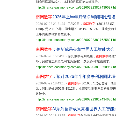
期净利润基数较小，本期净利润同比大幅提升。
http://finance.eastmoney.com/a/202607223817439097.h
南网数字
2026年上半年归母净利润同比预增10
2026-07-22 21:21:37
-
7月22日，
南网数字
（301638
1.50亿元-2.10亿元，同比增长1051%-1512%。
上年同期净利润基数较小。
http://finance.eastmoney.com/a/202607223817625821.h
南网数字
：创新成果亮相世界人工智能大会
2026-07-20 15:34:00
-
依托数字电网底座，
南网数字
搭建
环，完整覆盖新型电网“数智赋能、多级协同”建设要求。
http://finance.eastmoney.com/a/202607203813250957.h
南网数字
：预计2026年半年度净利润同比增长1
2026-07-22 18:43:15
-
南网数字
(301638.SZ)公告称
元，同比增长1051%-1512%。业绩变动主要系客户
数较小。
http://finance.eastmoney.com/a/202607223817434680.h
南网数字
AI系列创新成果亮相世界人工智能
2026-07-20 18:13:53
-
南网数字
作为南方电网公司数字化转