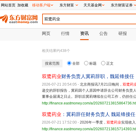
网站首页
加收藏
移动客户端
东方财富
天天基金网
东方财富证券
网页
行情
资讯
公告
研报
相关结果约
438
个
搜索范围
全部
标题
正文
双鹭药业
财务负责人冀莉辞职，魏延锋接任
2026-07-21 20:54:05
-
北京商报讯7月21日晚间，
双鹭药
递交的辞职报告，冀莉因个人原因申请辞去公司财务负责
董事会届满之日止。辞职后冀莉继续在公司工作，仍担任
http://finance.eastmoney.com/a/202607213815864736.h
双鹭药业
：冀莉辞任财务负责人 魏延锋接任
2026-07-21 17:52:00
-
2026年一季度，
双鹭药业
实现收入
http://finance.eastmoney.com/a/202607213815714393.h