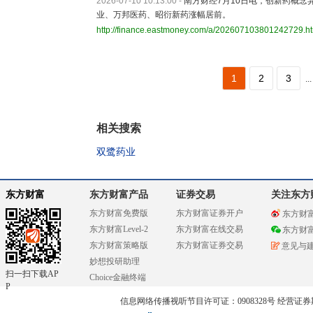
2026-07-10 10:13:00
-
南方财经7月10日电，创新药概念
业、万邦医药、昭衍新药涨幅居前。
http://finance.eastmoney.com/a/202607103801242729.h
1
2
3
...
相关搜索
双鹭药业
东方财富
东方财富产品
证券交易
关注东方
东方财富免费版
东方财富证券开户
东方财
东方财富Level-2
东方财富在线交易
东方财
东方财富策略版
东方财富证券交易
意见与
妙想投研助理
扫一扫下载AP
Choice金融终端
P
信息网络传播视听节目许可证：0908328号 经营证券期货业务