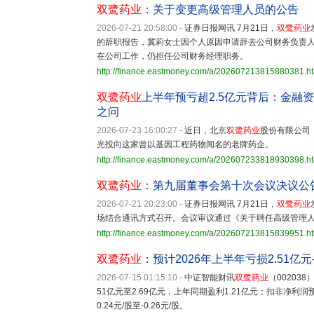
双鹭药业
：关于变更高级管理人员的公告
2026-07-21 20:58:00
-
证券日报网讯 7月21日，
双鹭药业
的辞职报告，冀莉女士因个人原因申请辞去公司财务负责
在公司工作，仍担任公司财务经理职务。
http://finance.eastmoney.com/a/202607213815880381.h
双鹭药业
上半年预亏超2.5亿元背后：金融
之问
2026-07-23 16:00:27
-
近日，北京
双鹭药业
股份有限公司
光投向这家曾以基因工程药物闻名的老牌药企。
http://finance.eastmoney.com/a/202607233818930398.h
双鹭药业
：第九届董事会第十次会议决议公
2026-07-21 20:23:00
-
证券日报网讯 7月21日，
双鹭药业
场结合通讯方式召开。会议审议通过《关于聘任高级管理
http://finance.eastmoney.com/a/202607213815839951.h
双鹭药业
：预计2026年上半年亏损2.51亿元-
2026-07-15 01:15:10
-
中证智能财讯
双鹭药业
（00203
51亿元至2.69亿元，上年同期盈利1.21亿元；扣非净利润预计
0.24元/股至-0.26元/股。