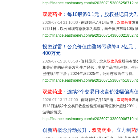
http://finance.eastmoney.com/a/202607153806256712.h
双鹭药业
：每10股派0.1元，股权登记日为7
2026-07-14 21:10:00
-
南财智讯7月14日电，
双鹭药业
发
7月21日，以公司现有总股本为基数，向全体股东每10股派发
http://finance.eastmoney.com/a/202607143806021852.h
投资踩雷！公允价值由盈转亏骤降4.2亿元，
400万元
2026-07-15 16:05:58
-
资料显示，北京
双鹭药业
股份有限
相关药物的研究开发和生产经营，主要产品包括生物、生
已连续4年下滑；2024年及2025年，公司连续两年亏损。
http://finance.eastmoney.com/a/202607153807451835.h
双鹭药业
：连续2个交易日收盘价涨幅偏离值
2026-07-13 17:47:00
-
南财智讯7月13日电，
双鹭药业
发
月13日连续2个交易日收盘价格涨幅偏离值累计超过20
波动的情况。
http://finance.eastmoney.com/a/202607133803906719.h
创新
药
概念异动拉升，
双鹭药业
、立方制
药