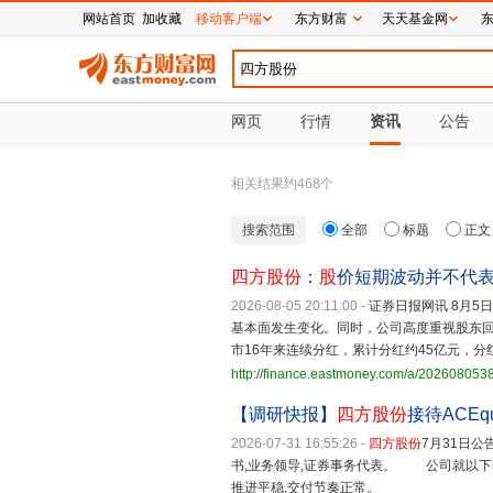
网站首页
加收藏
移动客户端
东方财富
天天基金网
网页
行情
资讯
公告
相关结果约
468
个
搜索范围
全部
标题
正文
四方股份
：
股
价短期波动并不代
2026-08-05 20:11:00
-
证券日报网讯 8月5
基本面发生变化。同时，公司高度重视股东
市16年来连续分红，累计分红约45亿元，分
http://finance.eastmoney.com/a/20260805
【调研快报】
四方股份
接待ACEq
2026-07-31 16:55:26
-
四方股份
7月31日公
书,业务领导,证券事务代表。 公司就以下问题
推进平稳,交付节奏正常。