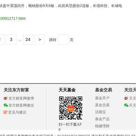
板块盘中震荡回升，顺钠股份9天6板，此前风范股份2连板，长缆科技、长城电
3830912717.html
2
3
24
>
...
跳转
页
关注东方财富
天天基金
基金交易
关注
基金开户
东方财富网微博
天
基金交易
东方财富网微信
天
活期宝
意见与建议
基金产品
扫一扫下载AP
稳健理财
P