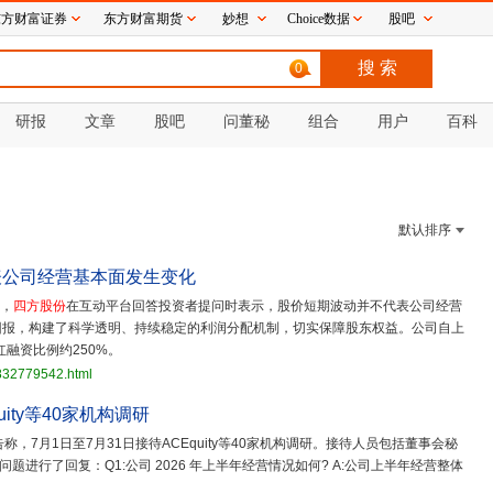
东方财富证券
东方财富期货
妙想
Choice数据
股吧
0
研报
文章
股吧
问董秘
组合
用户
百科
默认排序
表公司经营基本面发生变化
日，
四方股份
在互动平台回答投资者提问时表示，股价短期波动并不代表公司经营
回报，构建了科学透明、持续稳定的利润分配机制，切实保障股东权益。公司自上
红融资比例约250%。
3832779542.html
uity等40家机构调研
告称，7月1日至7月31日接待ACEquity等40家机构调研。接待人员包括董事会秘
进行了回复：Q1:公司 2026 年上半年经营情况如何? A:公司上半年经营整体