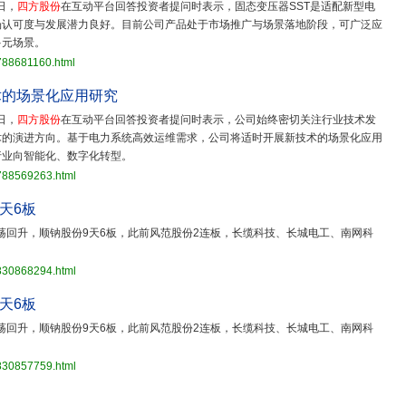
日，
四方股份
在互动平台回答投资者提问时表示，固态变压器SST是适配新型电
场认可度与发展潜力良好。目前公司产品处于市场推广与场景落地阶段，可广泛应
多元场景。
788681160.html
术的场景化应用研究
日，
四方股份
在互动平台回答投资者提问时表示，公司始终密切关注行业技术发
术的演进方向。基于电力系统高效运维需求，公司将适时开展新技术的场景化应用
行业向智能化、数字化转型。
3788569263.html
9天6板
荡回升，顺钠股份9天6板，此前风范股份2连板，长缆科技、长城电工、南网科
3830868294.html
9天6板
荡回升，顺钠股份9天6板，此前风范股份2连板，长缆科技、长城电工、南网科
3830857759.html