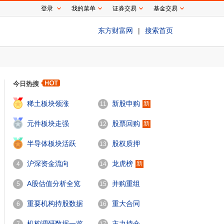
登录
我的菜单
证券交易
基金交易
东方财富网
|
搜索首页
今日热搜
1
稀土板块领涨
新股申购
新
11
2
元件板块走强
股票回购
新
12
3
半导体板块活跃
股权质押
13
沪深资金流向
龙虎榜
新
4
14
A股估值分析全览
并购重组
5
15
重要机构持股数据
重大合同
6
16
机构调研数据一览
主力持仓