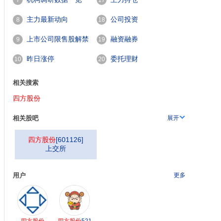
7
17
主力最新动向
公司投资
8
18
上市公司限售股解禁
融资融券
9
19
一览
昨日涨停
委托理财
10
20
相关搜索
四方股份
相关股吧
展开
四方股份
[
601126
]
上交所
用户
更多