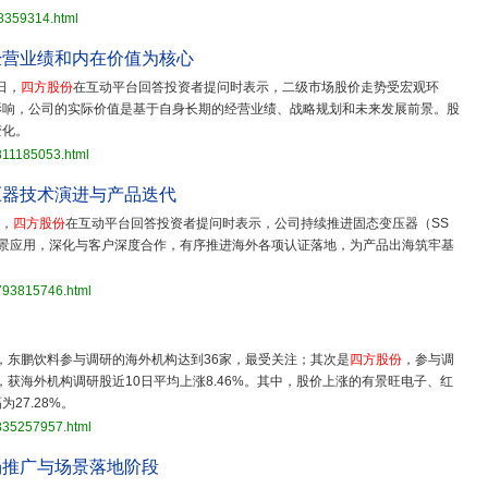
28359314.html
经营业绩和内在价值为核心
日，
四方股份
在互动平台回答投资者提问时表示，二级市场股价走势受宏观环
影响，公司的实际价值是基于自身长期的经营业绩、战略规划和未来发展前景。股
变化。
811185053.html
压器技术演进与产品迭代
日，
四方股份
在互动平台回答投资者提问时表示，公司持续推进固态变压器（SS
场景应用，深化与客户深度合作，有序推进海外各项认证落地，为产品出海筑牢基
3793815746.html
，东鹏饮料参与调研的海外机构达到36家，最受关注；其次是
四方股份
，参与调
获海外机构调研股近10日平均上涨8.46%。其中，股价上涨的有景旺电子、红
27.28%。
3835257957.html
场推广与场景落地阶段