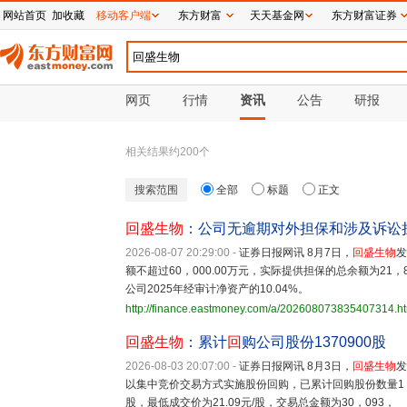
网站首页
加收藏
移动客户端
东方财富
天天基金网
东方财富证券
网页
行情
资讯
公告
研报
相关结果约
200
个
搜索范围
全部
标题
正文
回盛生物
：公司无逾期对外担保和涉及诉讼
2026-08-07 20:29:00
-
证券日报网讯 8月7日，
回盛生物
发
额不超过60，000.00万元，实际提供担保的总余额为21
公司2025年经审计净资产的10.04%。
http://finance.eastmoney.com/a/202608073835407314.h
回盛生物
：累计
回
购公司股份1370900股
2026-08-03 20:07:00
-
证券日报网讯 8月3日，
回盛生物
发
以集中竞价交易方式实施股份回购，已累计回购股份数量1，37
股，最低成交价为21.09元/股，交易总金额为30，093，