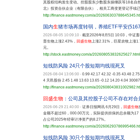
其股权结构发生变动。控股股东少数股东操继跃等18名自然
北）投资合伙企业（有限合伙），相关工商变更登记手续
http://finance.eastmoney.com/a/202606303788645345.h
国内
生
猪市场再度转弱，养殖ETF平安(5167
2026-08-05 10:09:10
-
截至2026年8月5日 10:03，中证
普生物上涨2.43%，
回盛生物
上涨2.31%，巨星农牧上涨1.7
元。
http://stock.eastmoney.com/a/202608053832625627.html
短线防风险 24只个股短期均线现死叉
2026-08-04 13:06:00
-
0.99 42.17 42.32 -0.35 43.48 2.
4 天邑股份 2.45 1.48 13.63 13.65 -0.12 14.20 4.04 3008
http://finance.eastmoney.com/a/202608043831002982.h
回盛生物
：公司及其控股子公司不存在对合
2026-06-29 21:40:00
-
证券日报网讯 6月29日，
回盛生物
金额不超过60，000.00万元，实际提供担保的总余额为1
占公司2025年经审计净资产的8.27%。
http://finance.eastmoney.com/a/202606293786995466.h
短线防风险 30只个股短期均线现死叉