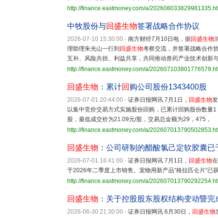
http://finance.eastmoney.com/a/202608033829981335.h
中牧股份与
回盛生物
签署战略合作协议
2026-07-10 15:30:00
-
南方财经7月10日电，据
回盛生物
理助理朱光山一行到
回盛生物
考察交流，并签署战略合作
互补、风险共担、利益共享，共同推动兽药产业技术创新
http://finance.eastmoney.com/a/202607103801776579.h
回盛生物
：累计
回
购公司股份1343400股
2026-07-01 20:44:00
-
证券日报网讯 7月1日，
回盛生物
发
以集中竞价交易方式实施股份回购，已累计回购股份数量1，34
股，最低成交价为21.09元/股，交易总金额为29，475，
http://finance.eastmoney.com/a/202607013790502853.h
回盛生物
：公司研制的醋酸氯己定软胶囊已于
2026-07-01 16:41:00
-
证券日报网讯 7月1日，
回盛生物
在
于2026年二季度上市销售。宠物用新产品“格拉匹仑片”
http://finance.eastmoney.com/a/202607013790292254.h
回盛生物
：关于控股股东股权结构变动暨完
2026-06-30 21:30:00
-
证券日报网讯 6月30日，
回盛生物