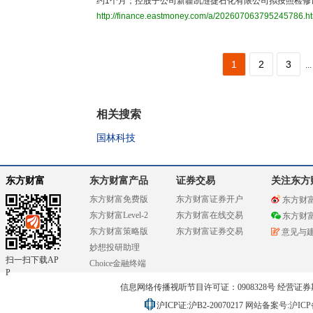
约1个月；控股子公司新疆凯涟捷石化有限公司拟按照检修计
http://finance.eastmoney.com/a/202607063795245786.h
1
2
3
...
相关搜索
国林科技
东方财富
东方财富产品
证券交易
关注东方
东方财富免费版
东方财富证券开户
东方财
东方财富Level-2
东方财富在线交易
东方财
东方财富策略版
东方财富证券交易
意见与
妙想投研助理
扫一扫下载AP
Choice金融终端
P
信息网络传播视听节目许可证：0908328号 经营证券期货业务
沪ICP证:沪B2-20070217
网站备案号:沪ICP备0