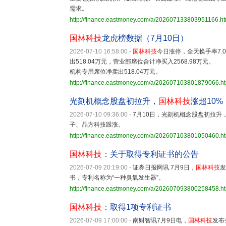
需求。
http://finance.eastmoney.com/a/202607133803951166.ht
国林科技
龙虎榜数据（7月10日）
2026-07-10 16:58:00
-
国林科技
今日涨停，全天换手率7.0
出518.04万元，营业部席位合计净买入2568.98万元
机构专用席位净卖出518.04万元。
http://finance.eastmoney.com/a/202607103801879066.h
光刻机概念股盘初拉升，
国林科技
涨超10%
2026-07-10 09:36:00
-
7月10日，光刻机概念股盘初拉升
子、晶方科技跟涨。
http://finance.eastmoney.com/a/202607103801050460.h
国林科技
：关于取得专利证书的公告
2026-07-09 20:19:00
-
证券日报网讯 7月9日，
国林科技
发
书，专利名称为“一种臭氧发生器”。
http://finance.eastmoney.com/a/202607093800258458.h
国林科技
：取得1项专利证书
2026-07-09 17:00:00
-
南财智讯7月9日电，
国林科技
发布