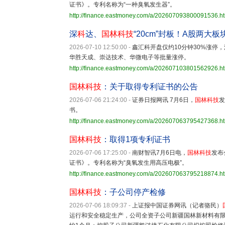
证书》。专利名称为“一种臭氧发生器”。
http://finance.eastmoney.com/a/202607093800091536.h
深
科
达、
国林科技
“20cm”封板！A股两大板
2026-07-10 12:50:00
-
鑫汇科开盘仅约10分钟30%涨停，深科
华胜天成、崇达技术、华微电子等批量涨停。
http://finance.eastmoney.com/a/202607103801562926.h
国林科技
：关于取得专利证书的公告
2026-07-06 21:24:00
-
证券日报网讯 7月6日，
国林科技
发
书。
http://finance.eastmoney.com/a/202607063795427368.h
国林科技
：取得1项专利证书
2026-07-06 17:25:00
-
南财智讯7月6日电，
国林科技
发布
证书》。专利名称为“臭氧发生用高压电极”。
http://finance.eastmoney.com/a/202607063795218874.h
国林科技
：子公司停产检修
2026-07-06 18:09:37
-
上证报中国证券网讯（记者骆民）
运行和安全稳定生产，公司全资子公司新疆国林新材料有限公