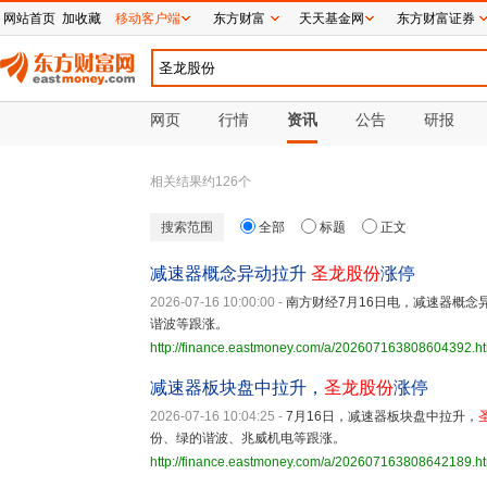
网站首页
加收藏
移动客户端
东方财富
天天基金网
东方财富证券
网页
行情
资讯
公告
研报
相关结果约
126
个
搜索范围
全部
标题
正文
减速器概念异动拉升
圣龙股份
涨停
2026-07-16 10:00:00
-
南方财经7月16日电，减速器概念
谐波等跟涨。
http://finance.eastmoney.com/a/202607163808604392.h
减速器板块盘中拉升，
圣龙股份
涨停
2026-07-16 10:04:25
-
7月16日，减速器板块盘中拉升，
份、绿的谐波、兆威机电等跟涨。
http://finance.eastmoney.com/a/202607163808642189.h