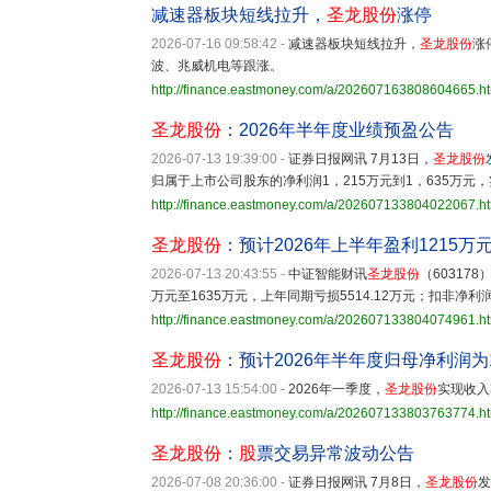
减速器板块短线拉升，
圣龙股份
涨停
2026-07-16 09:58:42
-
减速器板块短线拉升，
圣龙股份
涨
波、兆威机电等跟涨。
http://finance.eastmoney.com/a/202607163808604665.h
圣龙股份
：2026年半年度业绩预盈公告
2026-07-13 19:39:00
-
证券日报网讯 7月13日，
圣龙股份
归属于上市公司股东的净利润1，215万元到1，635万元
http://finance.eastmoney.com/a/202607133804022067.h
圣龙股份
：预计2026年上半年盈利1215万元
2026-07-13 20:43:55
-
中证智能财讯
圣龙股份
（60317
万元至1635万元，上年同期亏损5514.12万元；扣非净利润
http://finance.eastmoney.com/a/202607133804074961.h
圣龙股份
：预计2026年半年度归母净利润为1
2026-07-13 15:54:00
-
2026年一季度，
圣龙股份
实现收入
http://finance.eastmoney.com/a/202607133803763774.h
圣龙股份
：
股
票交易异常波动公告
2026-07-08 20:36:00
-
证券日报网讯 7月8日，
圣龙股份
发