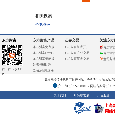
相关搜索
圣龙股份
东方财富
东方财富产品
证券交易
关注东方
东方财富免费版
东方财富证券开户
东方财
东方财富Level-2
东方财富在线交易
东方财
东方财富策略版
东方财富证券交易
意见与
妙想投研助理
扫一扫下载AP
Choice金融终端
P
信息网络传播视听节目许可证：0908328号 经营证券期货业务
沪ICP证:沪B2-20070217
网站备案号:沪ICP备0
关于我们
可持续发展
广告服务