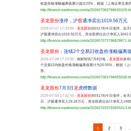
收盘价格涨幅偏离值累计超过20%，根据《上海证券交易
http://finance.eastmoney.com/a/202607083798630329.h
圣龙股份
涨停，沪
股
通净卖出1019.56万元
2026-07-07 17:33:00
-
圣龙股份
(603178)今日涨停，全
沪股通净卖出1019.56万元，营业部席位合计净买入3042.
http://finance.eastmoney.com/a/202607073796829871.h
圣龙股份
：连续2个交易日收盘价涨幅偏离值累
2026-07-08 17:23:00
-
南财智讯7月8日电，
圣龙股份
发布
个交易日内收盘价格涨幅偏离值累计为20.05%，根据《
形。
http://finance.eastmoney.com/a/202607083798455038.h
圣龙股份
7月3日
龙
虎榜数据
2026-07-03 17:32:00
-
圣龙股份
(603178)今日涨停，全
示，沪股通净买入29.26万元，营业部席位合计净买入1480
http://finance.eastmoney.com/a/202607033793655413.h
1
2
3
...