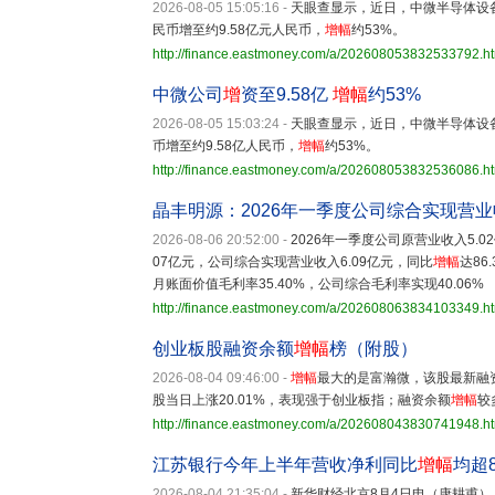
2026-08-05 15:05:16
-
天眼查显示，近日，中微半导体设备
民币增至约9.58亿元人民币，
增幅
约53%。
http://finance.eastmoney.com/a/202608053832533792.h
中微公司
增
资至9.58亿
增幅
约53%
2026-08-05 15:03:24
-
天眼查显示，近日，中微半导体设备
币增至约9.58亿人民币，
增幅
约53%。
http://finance.eastmoney.com/a/202608053832536086.h
晶丰明源：2026年一季度公司综合实现营业
2026-08-06 20:52:00
-
2026年一季度公司原营业收入5.
07亿元，公司综合实现营业收入6.09亿元，同比
增幅
达86
月账面价值毛利率35.40%，公司综合毛利率实现40.06%
http://finance.eastmoney.com/a/202608063834103349.h
创业板股融资余额
增幅
榜（附股）
2026-08-04 09:46:00
-
增幅
最大的是富瀚微，该股最新融资
股当日上涨20.01%，表现强于创业板指；融资余额
增幅
较
http://finance.eastmoney.com/a/202608043830741948.h
江苏银行今年上半年营收净利同比
增幅
均超
2026-08-04 21:35:04
-
新华财经北京8月4日电（康耕甫）