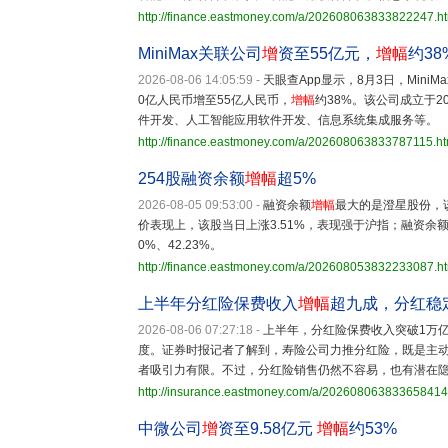
http://finance.eastmoney.com/a/202608063833822247.h
MiniMax关联公司
增
资至55亿元，
增幅
约38
2026-08-06 14:05:59
-
天眼查App显示，8月3日，Min
0亿人民币增至55亿人民币，
增幅
约38%。该公司成立于2
件开发、人工智能应用软件开发、信息系统集成服务等。
http://finance.eastmoney.com/a/202608063833787115.ht
254股融资余额
增幅
超5%
2026-08-05 09:53:00
-
融资余额
增幅
最大的是澄星股份，该
价表现上，该股当日上涨3.51%，表现强于沪指；融资余
0%、42.23%。
http://finance.eastmoney.com/a/202608053832233087.h
上半年分红险保费收入
增幅
超九成，分红稳
2026-08-06 07:27:18
-
上半年，分红险保费收入突破1万
度。证券时报记者了解到，寿险公司力推分红险，既是主
者吸引力有限。不过，分红险销售仍然不容易，也有潜在
http://insurance.eastmoney.com/a/202608063833658414
中微公司
增
资至9.58亿元
增幅
约53%