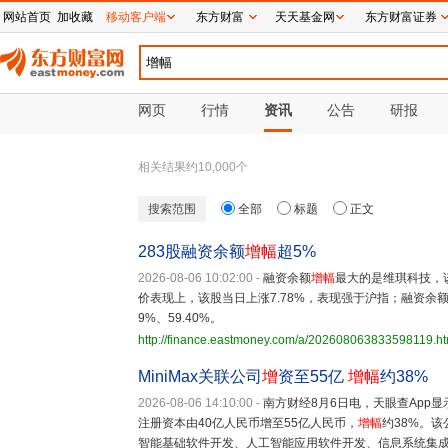
网站首页
加收藏
移动客户端
东方财富
天天基金网
东方财富证券
网页
行情
资讯
公告
研报
相关结果约
10,000
个
搜索范围
全部
标题
正文
283股融资余额
增幅
超5%
2026-08-06 10:02:00
-
融资余额
增幅
最大的是维琪科技，该
价表现上，该股当日上涨7.78%，表现强于沪指；融资余
9%、59.40%。
http://finance.eastmoney.com/a/202608063833598119.ht
MiniMax关联公司
增
资至55亿
增幅
约38%
2026-08-06 14:10:00
-
南方财经8月6日电，天眼查App显
注册资本由40亿人民币增至55亿人民币，
增幅
约38%。该
智能基础软件开发、人工智能应用软件开发、信息系统集