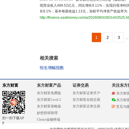
现营业收入489.52亿元，同比增长9.11%；实现归母净利润
长8.1%；基本每股收益1.13元，加权平均净资产收益率为
http://finance.eastmoney.com/a/202608043831443525.h
1
2
3
...
相关搜索
恒生增幅指数
东方财富
东方财富产品
证券交易
关注东方
东方财富免费版
东方财富证券开户
东方财
东方财富Level-2
东方财富在线交易
东方财
东方财富策略版
东方财富证券交易
意见与
妙想投研助理
扫一扫下载AP
Choice金融终端
P