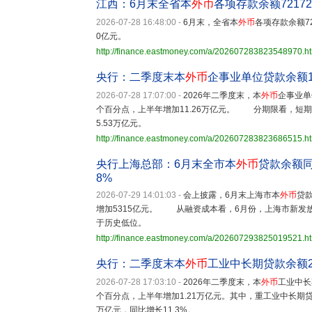
江西：6月末全省本
外币
各项存款余额72172
2026-07-28 16:48:00
-
6月末，全省本
外币
各项存款余额7
0亿元。
http://finance.eastmoney.com/a/202607283823548970.h
央行：二季度末本
外币
企事业单位贷款余额19
2026-07-28 17:07:00
-
2026年二季度末，本
外币
企事业单
个百分点，上半年增加11.26万亿元。 分期限看，短期贷
5.53万亿元。
http://finance.eastmoney.com/a/202607283823686515.h
央行上海总部：6月末全市本
外币
贷款余额同
8%
2026-07-29 14:01:03
-
会上披露，6月末上海市本
外币
贷款
增加5315亿元。 从融资成本看，6月份，上海市新发放
于历史低位。
http://finance.eastmoney.com/a/202607293825019521.h
央行：二季度末本
外币
工业中长期贷款余额27
2026-07-28 17:03:10
-
2026年二季度末，本
外币
工业中长
个百分点，上半年增加1.21万亿元。其中，重工业中长期贷款
万亿元，同比增长11.3%。