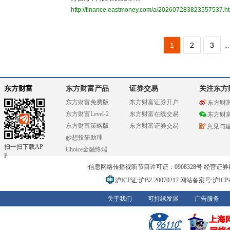
http://finance.eastmoney.com/a/202607283823557537.h
1
2
3
...
东方财富
东方财富产品
证券交易
关注东方
东方财富免费版
东方财富证券开户
东方财
东方财富Level-2
东方财富在线交易
东方财
东方财富策略版
东方财富证券交易
意见与
妙想投研助理
扫一扫下载AP
Choice金融终端
P
信息网络传播视听节目许可证：0908328号 经营证券期货业务
沪ICP证:沪B2-20070217
网站备案号:沪ICP备0
关于我们
可持续发展
广告服务