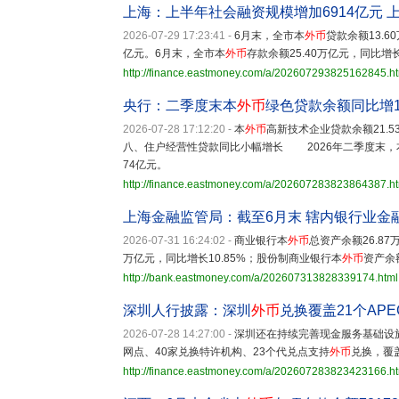
上海：上半年社会融资规模增加6914亿元 
2026-07-29 17:23:41
-
6月末，全市本
外币
贷款余额13.
亿元。6月末，全市本
外币
存款余额25.40万亿元，同比增
http://finance.eastmoney.com/a/202607293825162845.h
央行：二季度末本
外币
绿色贷款余额同比增14
2026-07-28 17:12:20
-
本
外币
高新技术企业贷款余额21.
八、住户经营性贷款同比小幅增长 2026年二季度末，
74亿元。
http://finance.eastmoney.com/a/202607283823864387.h
上海金融监管局：截至6月末 辖内银行业金
2026-07-31 16:24:02
-
商业银行本
外币
总资产余额26.8
万亿元，同比增长10.85%；股份制商业银行本
外币
资产余额
http://bank.eastmoney.com/a/202607313828339174.html
深圳人行披露：深圳
外币
兑换覆盖21个AP
2026-07-28 14:27:00
-
深圳还在持续完善现金服务基础设施
网点、40家兑换特许机构、23个代兑点支持
外币
兑换，覆
http://finance.eastmoney.com/a/202607283823423166.h