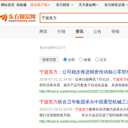
网站首页
加收藏
移动客户端
东方财富
天天基金网
东方财富证券
网页
行情
资讯
公告
研报
相关结果约
122
个
搜索范围
全部
标题
正文
宁波东力
：公司稳步推进精密传动核心零部
2026-07-31 21:34:00
-
证券日报网讯 7月31日，
宁波东力
部件业务布局，相关产品可配套于自动化设备、具身智能
http://finance.eastmoney.com/a/202607313828665498.h
宁波东力
联合卫华集团承办中国重型机械工业
2026-07-29 21:52:00
-
宁波东力
董事长宋济隆代表承办方
能行业智能制造升级。 本次大会还完成了组织纳新与职
http://finance.eastmoney.com/a/202607293825426678.h