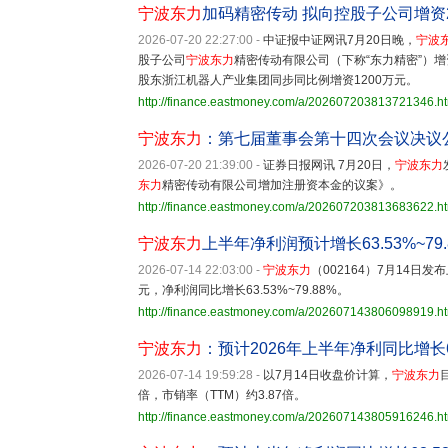
宁波东力
加码精密传动 拟向控股子公司增资2
2026-07-20 22:27:00
-
中证报中证网讯7月20日晚，
宁波
股子公司
宁波东力
精密传动有限公司（下称“东力精密”）增
股东浙江机器人产业集团同步同比例增资1200万元。
http://finance.eastmoney.com/a/202607203813721346.h
宁波东力
：第七届董事会第十四次会议决议
2026-07-20 21:39:00
-
证券日报网讯 7月20日，
宁波东力
东力
精密传动有限公司增加注册资本金的议案》。
http://finance.eastmoney.com/a/202607203813683622.h
宁波东力
上半年净利润预计增长63.53%~79.
2026-07-14 22:03:00
-
宁波东力
（002164）7月14日发
元，净利润同比增长63.53%~79.88%。
http://finance.eastmoney.com/a/202607143806098919.h
宁波东力
：预计2026年上半年净利同比增长63.
2026-07-14 19:59:28
-
以7月14日收盘价计算，
宁波东力
倍，市销率（TTM）约3.87倍。
http://finance.eastmoney.com/a/202607143805916246.h