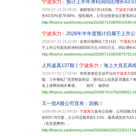
宁波东力
：预计上半年净利润同比增长63.53%
2026-07-14 16:39:00
-
南财智讯7月14日电，
宁波东力
发
长63.53%至79.88%。报告期内，公司业绩变动主要系
http://finance.eastmoney.com/a/202607143805642048.h
宁波东力
：2026年半年度预计归属于上市
2026-07-14 19:22:00
-
证券日报网讯 7月14日，
宁波东力
于上市公司股东的净利润5000万元-5500万元，同比增长63.5
http://finance.eastmoney.com/a/202607143805875735.h
人民鉴真137期丨
宁波东力
：海上大兆瓦风
2026-07-02 17:32:00
-
有投资者在互动平台向
宁波东力
(
能、三年整机厂供货框架协议，请问以上信息是否属实？
在上述网传相关事项。 校对： 杨舒欣
http://finance.eastmoney.com/a/202607023792006652.h
又一批A股公司宣布：回购！
2026-08-04 22:49:00
-
宁波东力
发布公告称，公司回购方
份603.78万股，占公司总股本的1.13%，最高成交价为15.
（含交易费用）。
http://finance.eastmoney.com/a/202608043831530117.ht