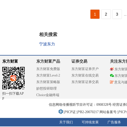
1
2
3
...
相关搜索
宁波东力
东方财富
东方财富产品
证券交易
关注东方
东方财富免费版
东方财富证券开户
东方财
东方财富Level-2
东方财富在线交易
东方财
东方财富策略版
东方财富证券交易
意见与
妙想投研助理
扫一扫下载AP
Choice金融终端
P
信息网络传播视听节目许可证：0908328号 经营证券期货业务
沪ICP证:沪B2-20070217
网站备案号:沪ICP备0
关于我们
可持续发展
广告服务