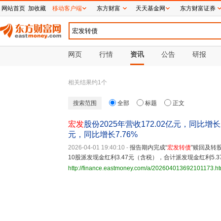
网站首页
加收藏
移动客户端
东方财富
天天基金网
东方财富证券
网页
行情
资讯
公告
研报
相关结果约
1
个
搜索范围
全部
标题
正文
宏发
股份2025年营收172.02亿元，同比增
元，同比增长7.76%
2026-04-01 19:40:10
-
报告期内完成“
宏发转债
”赎回及转
10股派发现金红利3.47元（含税），合计派发现金红利5.3
http://finance.eastmoney.com/a/202604013692101173.ht