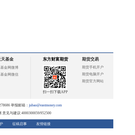
天天基金
东方财富期货
期货交易
期货手机开户
天基金网微博
期货电脑开户
天基金网微信
期货官方网站
扫一扫下载APP
78686 举报邮箱：
jubao@eastmoney.com
网
意见与建议:4000300059/952500
护
征稿启事
友情链接