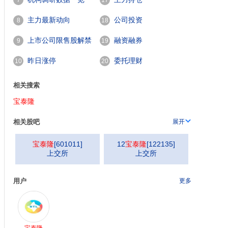
7
17
主力最新动向
公司投资
8
18
上市公司限售股解禁
融资融券
9
19
一览
昨日涨停
委托理财
10
20
相关搜索
宝泰隆
相关股吧
展开
宝泰隆
[
601011
]
12
宝泰隆
[
122135
]
上交所
上交所
用户
更多