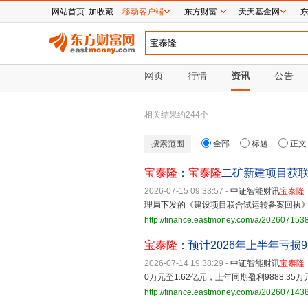
网站首页
加收藏
移动客户端
东方财富
天天基金网
网页
行情
资讯
公告
相关结果约
244
个
搜索范围
全部
标题
正文
宝泰隆
：
宝泰隆
二矿新建项目获联
2026-07-15 09:33:57
-
中证智能财讯
宝泰隆
理局下发的《建设项目联合试运转备案回执
http://finance.eastmoney.com/a/20260715
宝泰隆
：预计2026年上半年亏损97
2026-07-14 19:38:29
-
中证智能财讯
宝泰隆
0万元至1.62亿元，上年同期盈利9888.35
http://finance.eastmoney.com/a/20260714