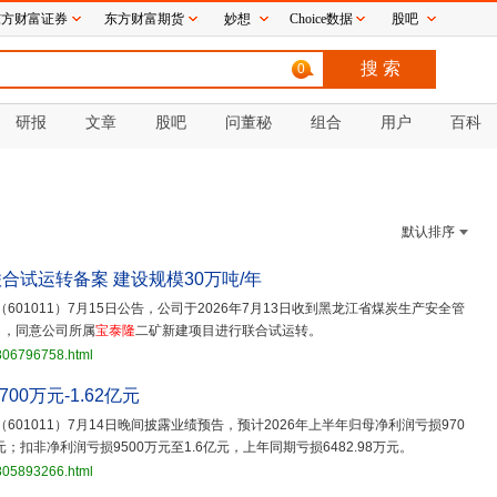
东方财富证券
东方财富期货
妙想
Choice数据
股吧
0
研报
文章
股吧
问董秘
组合
用户
百科
默认排序
合试运转备案 建设规模30万吨/年
（601011）7月15日公告，公司于2026年7月13日收到黑龙江省煤炭生产安全管
》，同意公司所属
宝泰隆
二矿新建项目进行联合试运转。
3806796758.html
00万元-1.62亿元
（601011）7月14日晚间披露业绩预告，预计2026年上半年归母净利润亏损970
万元；扣非净利润亏损9500万元至1.6亿元，上年同期亏损6482.98万元。
3805893266.html