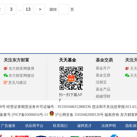
2
3
13
>
...
跳转
页
关注东方财富
天天基金
基金交易
关注
基金开户
东方财富网微博
天
基金交易
东方财富网微信
天
活期宝
意见与建议
基金产品
扫一扫下载AP
稳健理财
P
 经营证券期货业务许可证编号：913101046312860336 违法和不良信息举报:021-612
案号:沪ICP备05006054号-11
沪公网安备 31010402000120号
版权所有:东方财富
广告服务
供应商平台
联系我们
诚聘英才
法律声明
隐私保