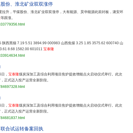
煤股份、淮北矿业双双涨停
度拉升，平煤股份、淮北矿业双双涨停，大有能源、昊华能源此前封板，潞安环
隆
等跟涨。
3833779356.html
15 陕西黑猫 7.19 5.51 3894.99 000983 山西焦煤 3.25 1.85 3575.62 600740 山
.61 8.68 1582.00 601011
宝泰隆
3833914634.html
动
6日，
宝泰隆
煤炭深加工及综合利用项目焦炉提效增能点火启动仪式举行。此次
官，正式迈入投产运营全新阶段。
3784697328.html
动
6日，
宝泰隆
煤炭深加工及综合利用项目焦炉提效增能点火启动仪式举行。此次
官，正式迈入投产运营全新阶段。
3784681837.html
目联合试运转备案回执