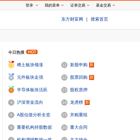
登录
我的菜单
证券交易
基金交易
东方财富网
|
搜索首页
今日热搜
1
稀土板块领涨
新股申购
新
11
2
元件板块走强
股票回购
新
12
3
半导体板块活跃
股权质押
13
沪深资金流向
龙虎榜
新
4
14
A股估值分析全览
并购重组
5
15
重要机构持股数据
重大合同
6
16
机构调研数据一览
主力持仓