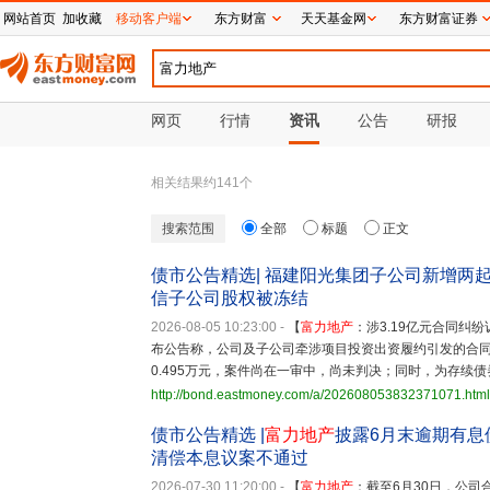
网站首页
加收藏
移动客户端
东方财富
天天基金网
东方财富证券
网页
行情
资讯
公告
研报
相关结果约
141
个
搜索范围
全部
标题
正文
债市公告精选| 福建阳光集团子公司新增两起
信子公司股权被冻结
2026-08-05 10:23:00
-
【
富力地产
：涉3.19亿元合同
布公告称，公司及子公司牵涉项目投资出资履约引发的合同纠
0.495万元，案件尚在一审中，尚未判决；同时，为存续
http://bond.eastmoney.com/a/202608053832371071.html
债市公告精选 |
富力地产
披露6月末逾期有息债
清偿本息议案不通过
2026-07-30 11:20:00
-
【
富力地产
：截至6月30日，公司