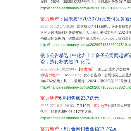
履行（2024）津03民初232号判决，执行标的分别为17.63
http://finance.eastmoney.com/a/202607193811806092.ht
富力地产
：因未履行70.307万元支付义务
2026-07-13 17:48:00
-
南方财经7月13日电，据企业预警
河区人民法院列为失信被执行人，执行依据文号为(2024)粤01
书确定的义务为一次性支付申请人共70.307万元，目前全
http://finance.eastmoney.com/a/202607133803907810.h
债市公告精选 | 中化岩土全资子公司两起诉讼仲裁
讼，执行标的超 26 亿元
2026-07-16 10:22:00
-
【
富力地产
：涉三起重大诉讼案件
称“
富力地产
”，02777.HK）发布公告称，公司涉及三起
为4.762亿元；其二，需履行（2024）津03民初232号
http://finance.eastmoney.com/a/202607163808738024.h
富力地产
6月销售额23.7亿元
2026-07-10 21:29:03
-
7月10日，
富力地产
披露6月未经
亿元，销售面积约67.91万平方米。
http://finance.eastmoney.com/a/202607103802144671.h
富力地产
：6月合同销售金额23.7亿元