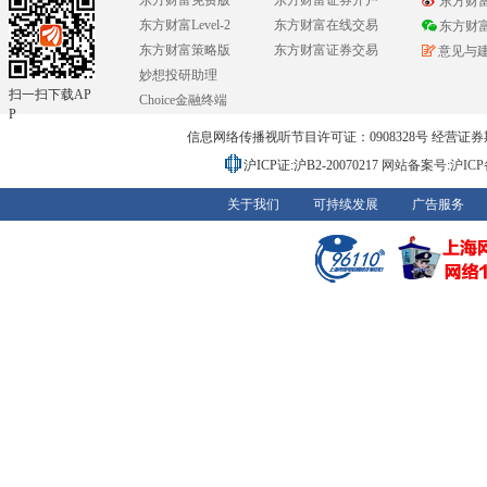
东方财富免费版
东方财富证券开户
东方财
东方财富Level-2
东方财富在线交易
东方财
东方财富策略版
东方财富证券交易
意见与
妙想投研助理
扫一扫下载AP
Choice金融终端
P
信息网络传播视听节目许可证：0908328号 经营证券期货业务
沪ICP证:沪B2-20070217
网站备案号:沪ICP备0
关于我们
可持续发展
广告服务