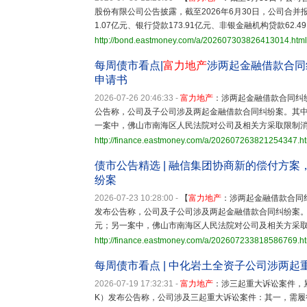
股份有限公司公告披露，截至2026年6月30日，公司合并
1.07亿元、银行贷款173.91亿元、非银金融机构贷款62.49
http://bond.eastmoney.com/a/202607303826413014.html
每周债市看点|
富力地产
涉两起金融借款合同
申请书
2026-07-26 20:46:33
-
富力地产
：涉两起金融借款合同
公告称，公司及子公司涉及两起金融借款合同纠纷案。其中
一案中，佛山市南海区人民法院对公司及相关方采取限制
http://finance.eastmoney.com/a/202607263821254347.h
债市公告精选 | 融信集团协商新的偿付方案
纷案
2026-07-23 10:28:00
-
【
富力地产
：涉两起金融借款合
发布公告称，公司及子公司涉及两起金融借款合同纠纷案。
元；另一案中，佛山市南海区人民法院对公司及相关方采
http://finance.eastmoney.com/a/202607233818586769.h
每周债市看点 | 中化岩土全资子公司涉两起
2026-07-19 17:32:31
-
富力地产
：涉三起重大诉讼案件，
K）发布公告称，公司涉及三起重大诉讼案件：其一，需履行（