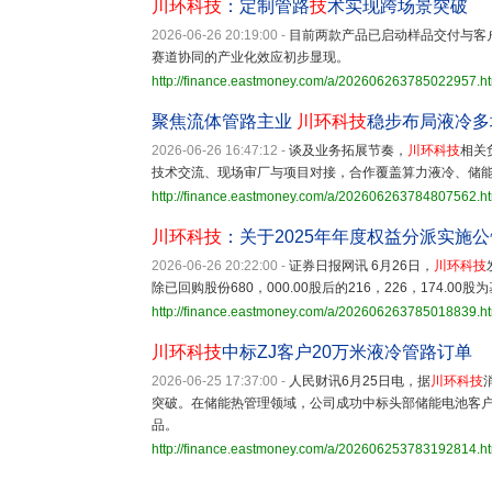
川环科技
：定制管路
技
术实现跨场景突破
2026-06-26 20:19:00
-
目前两款产品已启动样品交付与客
赛道协同的产业化效应初步显现。
http://finance.eastmoney.com/a/202606263785022957.h
聚焦流体管路主业
川环科技
稳步布局液冷多
2026-06-26 16:47:12
-
谈及业务拓展节奏，
川环科技
相关
技术交流、现场审厂与项目对接，合作覆盖算力液冷、储
http://finance.eastmoney.com/a/202606263784807562.h
川环科技
：关于2025年年度权益分派实施公
2026-06-26 20:22:00
-
证券日报网讯 6月26日，
川环科技
除已回购股份680，000.00股后的216，226，174.0
http://finance.eastmoney.com/a/202606263785018839.h
川环科技
中标ZJ客户20万米液冷管路订单
2026-06-25 17:37:00
-
人民财讯6月25日电，据
川环科技
突破。在储能热管理领域，公司成功中标头部储能电池客
品。
http://finance.eastmoney.com/a/202606253783192814.h