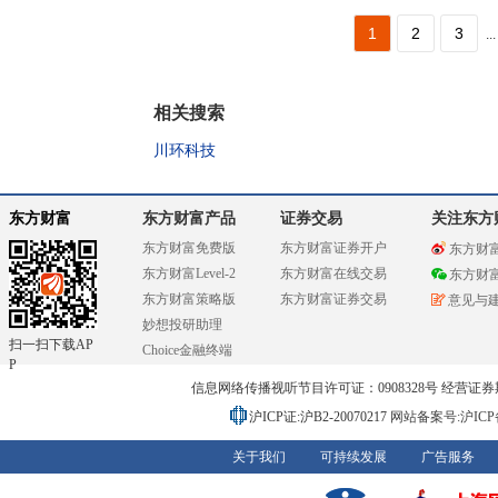
1
2
3
...
相关搜索
川环科技
东方财富
东方财富产品
证券交易
关注东方
东方财富免费版
东方财富证券开户
东方财
东方财富Level-2
东方财富在线交易
东方财
东方财富策略版
东方财富证券交易
意见与
妙想投研助理
扫一扫下载AP
Choice金融终端
P
信息网络传播视听节目许可证：0908328号 经营证券期货业务
沪ICP证:沪B2-20070217
网站备案号:沪ICP备0
关于我们
可持续发展
广告服务