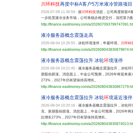
川环科技
再度中标A客户5万米液冷管路项目
2026-07-09 11:30:59
-
据
川环科技
消息，公司再度斩获A
一步拓宽液冷业务市场，公司将稳步推进交付，深挖算力
http://finance.eastmoney.com/a/202607093799747091.h
液冷服务器概念震荡走高
2026-08-04 10:26:55
-
冰轮环境涨停，申菱环境、
川环科
http://finance.eastmoney.com/a/202608043830879874.h
液冷服务器概念震荡拉升 冰轮
环
境涨停
2026-08-04 10:21:45
-
液冷服务器概念震荡拉升，冰轮环
朋股份跟涨。消息面上，中金公司预测，2026年将迎来液
273%，2027年仍有望保持高增长。
http://finance.eastmoney.com/a/202608043830867279.h
液冷服务器概念震荡拉升 冰轮
环
境逼近涨停
2026-08-04 10:20:16
-
液冷服务器概念震荡拉升，冰轮环
克、新朋股份跟涨。消息面上，中金公司预测，2026年将
比增长273%，2027年仍有望保持高增长。
http://finance.eastmoney.com/a/202608043830874013.h