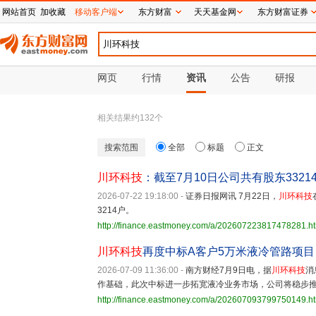
网站首页
加收藏
移动客户端
东方财富
天天基金网
东方财富证券
网页
行情
资讯
公告
研报
相关结果约
132
个
搜索范围
全部
标题
正文
川环科技
：截至7月10日公司共有股东3321
2026-07-22 19:18:00
-
证券日报网讯 7月22日，
川环科技
3214户。
http://finance.eastmoney.com/a/202607223817478281.h
川环科技
再度中标A客户5万米液冷管路项目
2026-07-09 11:36:00
-
南方财经7月9日电，据
川环科技
消
作基础，此次中标进一步拓宽液冷业务市场，公司将稳步
http://finance.eastmoney.com/a/202607093799750149.h