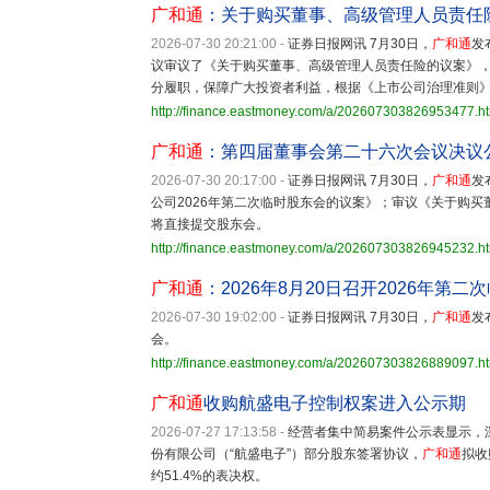
广和通
：关于购买董事、高级管理人员责任
2026-07-30 20:21:00
-
证券日报网讯 7月30日，
广和通
发
议审议了《关于购买董事、高级管理人员责任险的议案》
分履职，保障广大投资者利益，根据《上市公司治理准则
http://finance.eastmoney.com/a/202607303826953477.h
广和通
：第四届董事会第二十六次会议决议
2026-07-30 20:17:00
-
证券日报网讯 7月30日，
广和通
发
公司2026年第二次临时股东会的议案》；审议《关于购
将直接提交股东会。
http://finance.eastmoney.com/a/202607303826945232.h
广和通
：2026年8月20日召开2026年第二
2026-07-30 19:02:00
-
证券日报网讯 7月30日，
广和通
发
会。
http://finance.eastmoney.com/a/202607303826889097.h
广和通
收购航盛电子控制权案进入公示期
2026-07-27 17:13:58
-
经营者集中简易案件公示表显示，
份有限公司（“航盛电子”）部分股东签署协议，
广和通
拟收
约51.4%的表决权。