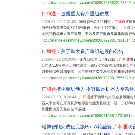
http://finance.eastmoney.com/a/202607273822179349.h
广和通
：披露重大资产重组进展
2026-07-22 17:01:00
-
南财智讯7月22日电，
广和通
披露
电子股份有限公司37.16%股份（合计1.19亿股），并通
次交易构成重大资产重组，不涉及发行股份及募集配套资
http://finance.eastmoney.com/a/202607223817321614.h
广和通
：关于重大资产重组进展的公告
2026-07-22 20:29:00
-
证券日报网讯 7月22日，
广和通
发
公司37.16%股份，同时通过一致行动协议实现对标的公
财务数据有效期要求，公司需对本次交易涉及的相关财务
http://finance.eastmoney.com/a/202607223817556078.h
广和通
携手璇玑动力 提升四足机器人复杂
2026-07-19 10:26:44
-
广和通
携手璇玑动力联合展示面向
器人平台可在原有复杂地形运动能力基础上，进一步获得
作业提供更完整的技术基础。
http://finance.eastmoney.com/a/202607193811731931.ht
珞博智能完成亿元级Pre-A轮融资
广和通
联
2026-07-14 15:05:00
-
人民财讯7月14日电，近日，AI潮玩