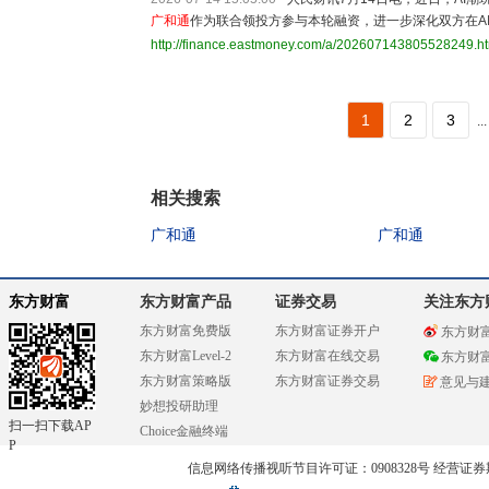
广和通
作为联合领投方参与本轮融资，进一步深化双方在A
http://finance.eastmoney.com/a/202607143805528249.h
1
2
3
...
相关搜索
广和通
广和通
东方财富
东方财富产品
证券交易
关注东方
东方财富免费版
东方财富证券开户
东方财
东方财富Level-2
东方财富在线交易
东方财
东方财富策略版
东方财富证券交易
意见与
妙想投研助理
扫一扫下载AP
Choice金融终端
P
信息网络传播视听节目许可证：0908328号 经营证券期货业务