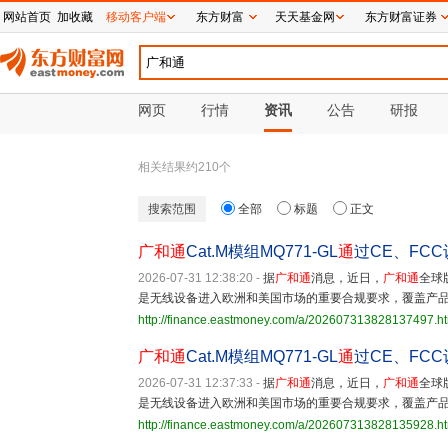
网站首页
加收藏
移动客户端
东方财富
天天基金网
东方财富证券
网页
行情
资讯
公告
研报
相关结果约
210
个
搜索范围
全部
标题
正文
广和通
Cat.M模组MQ771-GL
通
过CE、FC
2026-07-31 12:38:20
-
据
广和通
消息，近日，
广和通
全球
是无线设备进入欧洲和美国市场的重要合规要求，覆盖产
http://finance.eastmoney.com/a/202607313828137497.h
广和通
Cat.M模组MQ771-GL
通
过CE、FC
2026-07-31 12:37:33
-
据
广和通
消息，近日，
广和通
全球
是无线设备进入欧洲和美国市场的重要合规要求，覆盖产
http://finance.eastmoney.com/a/202607313828135928.h