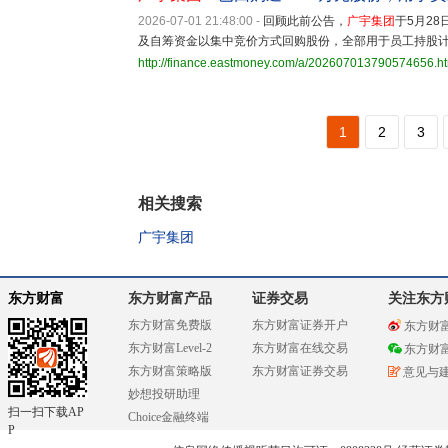
2026-07-01 21:48:00
-
回顾此前公告，
广宇集团
于5月2
及自筹资金以集中竞价方式回购股份，全部用于员工持股
http://finance.eastmoney.com/a/202607013790574656.h
1
2
3
相关搜索
广宇集团
东方财富
东方财富产品
证券交易
关注东方
东方财富免费版
东方财富证券开户
东方财
东方财富Level-2
东方财富在线交易
东方财
东方财富策略版
东方财富证券交易
意见与
妙想投研助理
扫一扫下载AP
Choice金融终端
P