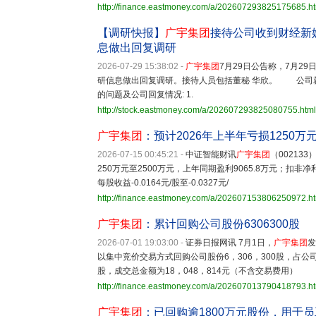
http://finance.eastmoney.com/a/202607293825175685.h
【调研快报】
广宇集团
接待公司收到财经新媒
息做出回复调研
2026-07-29 15:38:02
-
广宇集团
7月29日公告称，7月2
研信息做出回复调研。接待人员包括董秘 华欣。 公司就
的问题及公司回复情况: 1.
http://stock.eastmoney.com/a/202607293825080755.html
广宇集团
：预计2026年上半年亏损1250万元
2026-07-15 00:45:21
-
中证智能财讯
广宇集团
（00213
250万元至2500万元，上年同期盈利9065.8万元；扣非净
每股收益-0.0164元/股至-0.0327元/
http://finance.eastmoney.com/a/202607153806250972.h
广宇集团
：累计回购公司股份6306300股
2026-07-01 19:03:00
-
证券日报网讯 7月1日，
广宇集团
发
以集中竞价交易方式回购公司股份6，306，300股，占公司总
股，成交总金额为18，048，814元（不含交易费用）
http://finance.eastmoney.com/a/202607013790418793.h
广宇集团
：已回购逾1800万元股份，用于