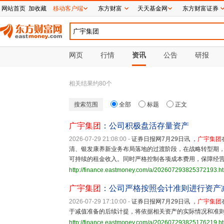
网站首页
加收藏
移动客户端
东方财富
天天基金网
东方财富证券
网页
行情
资讯
公告
研报
相关结果约
80
个
搜索范围
全部
标题
正文
广宇集团
：公司积极盘活存量资产
2026-07-29 21:08:00
-
证券日报网7月29日讯 ，
广宇集团
清、银发康养新业务布局落地的过渡阶段，在战略转型期
可持续的租金收入。同时严格控制各项成本费用，保障经
http://finance.eastmoney.com/a/202607293825372193.h
广宇集团
：公司严格按照会计准则进行资产
2026-07-29 17:10:00
-
证券日报网7月29日讯 ，
广宇集团
于减值准备的后续计提，将依据相关资产的实际情况和准
http://finance.eastmoney.com/a/202607293825176219.h