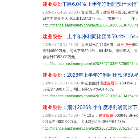
建业股份
下跌6.04% 上半年净利润预计大幅
2026-07-14 10:20:00
-
资金面上看，
建业股份
近5日主力
日主力资金全天净流出1237.37万元。（数据宝） 
http://finance.eastmoney.com/a/202607143805136760.h
建业股份
：上半年净利同比预降59.4%—64.
2026-07-13 15:43:00
-
人民财讯7月13日电，
建业股份
(6
元到4800万元，同比下降59.4%—64.48%。报告
金合计7352.08万元。
http://finance.eastmoney.com/a/202607133803756927.h
建业股份
：2026年上半年净利同比预降59.4%-
2026-07-13 21:04:59
-
中证智能财讯
建业股份
（60394
万元至4800万元，同比下降59.4%-64.48%。
http://finance.eastmoney.com/a/202607133804134154.h
建业股份
：预计2026年半年度净利润同比下降5
2026-07-13 15:40:06
-
7月13日，
建业股份
(603948.
0万元至4800.00万元，同比减少59.40%至64.48%。
http://finance.eastmoney.com/a/202607133803751364.h