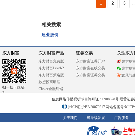
1
2
3
...
相关搜索
建业股份
东方财富
东方财富产品
证券交易
关注东方
东方财富免费版
东方财富证券开户
东方财
东方财富Level-2
东方财富在线交易
东方财
东方财富策略版
东方财富证券交易
意见与
妙想投研助理
扫一扫下载AP
Choice金融终端
P
信息网络传播视听节目许可证：0908328号 经营证券期货业务
沪ICP证:沪B2-20070217
网站备案号:沪ICP备0
关于我们
可持续发展
广告服务