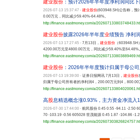
建业股份
：预计2026年半年度净利润同比下降59
2026-07-13 15:37:47
-
建业股份
(603948.SH)公告称
0.00万元，同比减少59.40%-64.48%。
http://finance.eastmoney.com/a/202607133803748433.h
建业股份
披露2026年半年度
业
绩预告 净利润
2026-07-13 17:27:45
-
7月13日，
建业股份
（603948
4200.00万元至4800.00万元，同比减少59.40%至64.48%
http://finance.eastmoney.com/a/202607133803889469.h
建业股份
：2026年半年度预计归属于母公司所有
2026-07-13 19:39:00
-
证券日报网讯 7月13日，
建业股份
归属于母公司所有者的净利润4，200.00万元到4，800.0
http://finance.eastmoney.com/a/202607133804020061.h
高
股
息精选概念涨0.93%，主力资金净流入1
2026-07-30 17:44:00
-
航民股份 0.45 0.55 -94.11 -2.50 
70 -103.19 -0.56 605028 世茂能源 0.45 1.87 -104.86 -1.
http://finance.eastmoney.com/a/202607303826824757.h