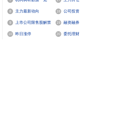
7
17
主力最新动向
公司投资
8
18
上市公司限售股解禁
融资融券
9
19
一览
昨日涨停
委托理财
10
20