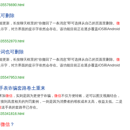
3835576690.html
也可删除
能更新，长按聊天框里的“你撤回了一条消息”即可选择从自己的页面里删除。
微
字，对方界面的提示字依然会存在。该功能目前正在逐步覆盖iOS和Android
3835552870.html
示词也可删除
能更新，长按聊天框里的“你撤回了一条消息”即可选择从自己的页面里删除。
微
字，对方界面的提示字依然会存在。该功能目前正在逐步覆盖iOS和Android
3835547953.html
手表诈骗套路卷土重来
求加
微信
，实则是因为更便于诈骗，
微信
不仅方便转账，还可以图文视频结合，
有搜到高度相关的判罚案例，一则是因为消费者的维权成本太高，收益太低。二是
信
送手表的套路早已存在。
3835341816.html
用
微信
？