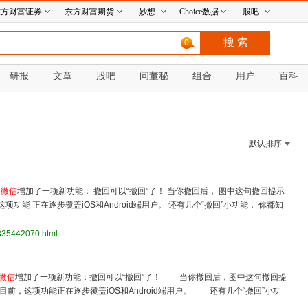
东方财富证券
东方财富期货
妙想
Choice数据
股吧
0
研报
文章
股吧
问董秘
组合
用户
百科
默认排序
，
微信
增加了一项新功能： 撤回可以“撤回”了！ 当你撤回后， 图中这句撤回提示
功能 正在逐步覆盖iOS和Android端用户。 还有几个“撤回”小功能， 你都知
3835442070.html
微信
增加了一项新功能：撤回可以“撤回”了！ 当你撤回后，图中这句撤回提
前，这项功能正在逐步覆盖iOS和Android端用户。 还有几个“撤回”小功