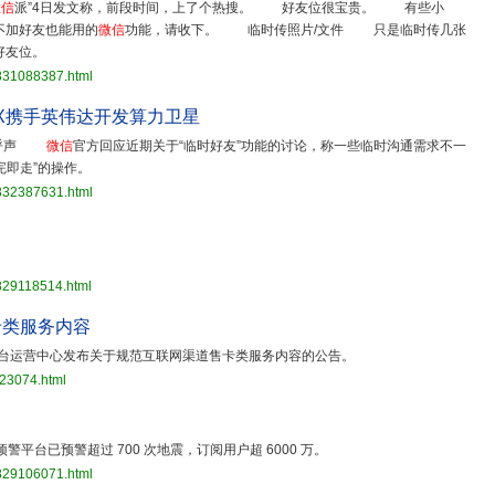
微信
派”4日发文称，前段时间，上了个热搜。 好友位很宝贵。 有些小
加好友也能用的
微信
功能，请收下。 临时传照片/文件 只是临时传几张
好友位。
3831088387.html
ceX携手英伟达开发算力卫星
友”呼声
微信
官方回应近期关于“临时好友”功能的讨论，称一些临时沟通需求不一
完即走”的操作。
3832387631.html
829118514.html
卡类服务内容
台运营中心发布关于规范互联网渠道售卡类服务内容的公告。
923074.html
预警平台已预警超过 700 次地震，订阅用户超 6000 万。
3829106071.html