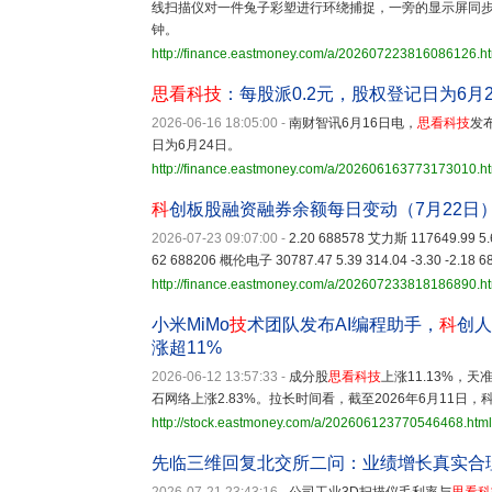
线扫描仪对一件兔子彩塑进行环绕捕捉，一旁的显示屏同
钟。
http://finance.eastmoney.com/a/202607223816086126.h
思看科技
：每股派0.2元，股权登记日为6月2
2026-06-16 18:05:00
-
南财智讯6月16日电，
思看科技
发
日为6月24日。
http://finance.eastmoney.com/a/202606163773173010.h
科
创板股融资融券余额每日变动（7月22日
2026-07-23 09:07:00
-
2.20 688578 艾力斯 117649.99 5.6
62 688206 概伦电子 30787.47 5.39 314.04 -3.30 -2.18 
http://finance.eastmoney.com/a/202607233818186890.h
小米MiMo
技
术团队发布AI编程助手，
科
创人
涨超11%
2026-06-12 13:57:33
-
成分股
思看科技
上涨11.13%，天
石网络上涨2.83%。拉长时间看，截至2026年6月11日，
http://stock.eastmoney.com/a/202606123770546468.html
先临三维回复北交所二问：业绩增长真实合