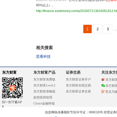
2026-07-21 23:43:16
-
公司工业3D扫描仪毛利率与
思看科
90%以上）。
http://finance.eastmoney.com/a/202607213816061812.h
1
2
3
...
相关搜索
思看科技
东方财富
东方财富产品
证券交易
关注东方
东方财富免费版
东方财富证券开户
东方财
东方财富Level-2
东方财富在线交易
东方财
东方财富策略版
东方财富证券交易
意见与
妙想投研助理
扫一扫下载AP
Choice金融终端
P
信息网络传播视听节目许可证：0908328号 经营证券期货业务