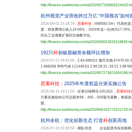
http://finance.eastmoney.com/a/202607163809224420.h
杭州视觉产业营收跨过万亿 “中国视谷”如何把
2026-08-02 15:38:29
-
思看科技
（688583.SH）代表
度，研发费用占收入24.06%；2024年这一比例为17.76
经从工业测量扩展到文物数字化。
http://finance.eastmoney.com/a/202608023829119828.ht
192只
科
创板股融资余额环比增加
2026-07-27 09:43:00
-
2.84 688321 微芯生物 67470.56 3.2
1 688268 华特气体 111448.61 2.98 28.31 -28.31 1.88 6
http://finance.eastmoney.com/a/202607273821604196.h
思看科技
：2025年年度权益分派实施公告
2026-06-16 19:11:00
-
证券日报网讯 6月16日，
思看科技
方案实施前的公司总股本88，400，000股为基数，每股
股。
http://finance.eastmoney.com/a/202606163773231725.h
杭州余杭：优化创新生态 打造
科
创新高地
2026-07-22 03:30:58
-
梯队培优 企业提质夯实创新