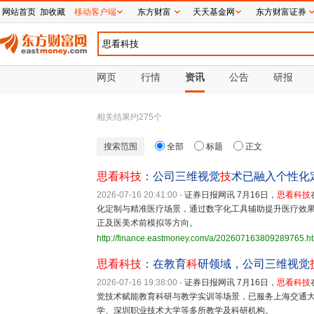
网站首页
加收藏
移动客户端
东方财富
天天基金网
东方财富证券
网页
行情
资讯
公告
研报
相关结果约
275
个
搜索范围
全部
标题
正文
思看科技
：公司三维视觉
技
术已融入个性化
2026-07-16 20:41:00
-
证券日报网讯 7月16日，
思看科技
化定制与精准医疗场景，通过数字化工具辅助提升医疗效
正及医美术前模拟等方向。
http://finance.eastmoney.com/a/202607163809289765.h
思看科技
：在教育
科
研领域，公司三维视觉
2026-07-16 19:38:00
-
证券日报网讯 7月16日，
思看科技
觉技术赋能教育科研与教学实训等场景，已服务上海交通
学、深圳职业技术大学等多所教学及科研机构。