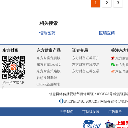
1
2
3
...
相关搜索
恒瑞医药
恒瑞医药
东方财富
东方财富产品
证券交易
关注东方
东方财富免费版
东方财富证券开户
东方财
东方财富Level-2
东方财富在线交易
东方财
东方财富策略版
东方财富证券交易
意见与
妙想投研助理
扫一扫下载AP
Choice金融终端
P
信息网络传播视听节目许可证：0908328号 经营证券期货业务
沪ICP证:沪B2-20070217
网站备案号:沪ICP备0
关于我们
可持续发展
广告服务