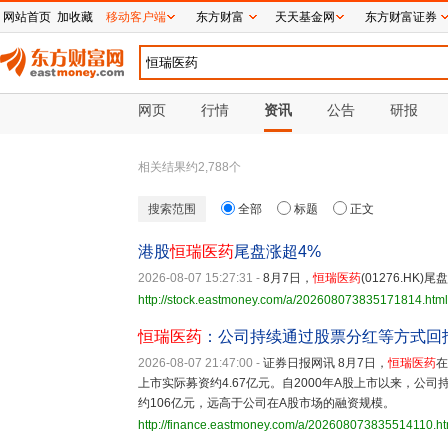
网站首页
加收藏
移动客户端
东方财富
天天基金网
东方财富证券
网页
行情
资讯
公告
研报
相关结果约
2,788
个
搜索范围
全部
标题
正文
港股
恒瑞医药
尾盘涨超4%
2026-08-07 15:27:31
-
8月7日，
恒瑞医药
(01276.HK
http://stock.eastmoney.com/a/202608073835171814.html
恒瑞医药
：公司持续通过股票分红等方式回
2026-08-07 21:47:00
-
证券日报网讯 8月7日，
恒瑞医药
在
上市实际募资约4.67亿元。自2000年A股上市以来，
约106亿元，远高于公司在A股市场的融资规模。
http://finance.eastmoney.com/a/202608073835514110.ht