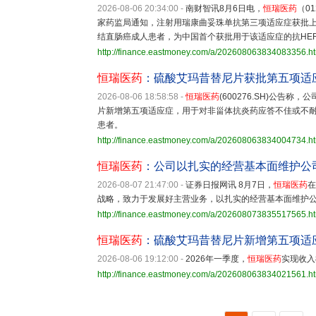
2026-08-06 20:34:00
-
南财智讯8月6日电，
恒瑞医药
（0
家药监局通知，注射用瑞康曲妥珠单抗第三项适应症获批上
结直肠癌成人患者，为中国首个获批用于该适应症的抗HE
http://finance.eastmoney.com/a/202608063834083356.h
恒瑞医药
：硫酸艾玛昔替尼片获批第五项适
2026-08-06 18:58:58
-
恒瑞医药
(600276.SH)公
片新增第五项适应症，用于对非甾体抗炎药应答不佳或不
患者。
http://finance.eastmoney.com/a/202608063834004734.h
恒瑞医药
：公司以扎实的经营基本面维护公
2026-08-07 21:47:00
-
证券日报网讯 8月7日，
恒瑞医药
在
战略，致力于发展好主营业务，以扎实的经营基本面维护
http://finance.eastmoney.com/a/202608073835517565.h
恒瑞医药
：硫酸艾玛昔替尼片新增第五项适
2026-08-06 19:12:00
-
2026年一季度，
恒瑞医药
实现收入8
http://finance.eastmoney.com/a/202608063834021561.h