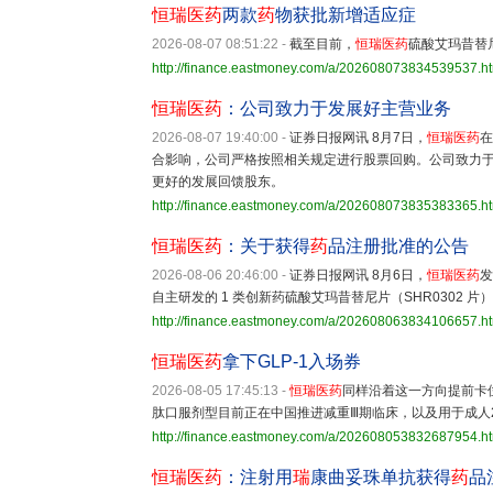
恒瑞医药
两款
药
物获批新增适应症
2026-08-07 08:51:22
-
截至目前，
恒瑞医药
硫酸艾玛昔替
http://finance.eastmoney.com/a/202608073834539537.h
恒瑞医药
：公司致力于发展好主营业务
2026-08-07 19:40:00
-
证券日报网讯 8月7日，
恒瑞医药
在
合影响，公司严格按照相关规定进行股票回购。公司致力
更好的发展回馈股东。
http://finance.eastmoney.com/a/202608073835383365.h
恒瑞医药
：关于获得
药
品注册批准的公告
2026-08-06 20:46:00
-
证券日报网讯 8月6日，
恒瑞医药
发
自主研发的 1 类创新药硫酸艾玛昔替尼片（SHR0302 
http://finance.eastmoney.com/a/202608063834106657.h
恒瑞医药
拿下GLP-1入场券
2026-08-05 17:45:13
-
恒瑞医药
同样沿着这一方向提前卡位
肽口服剂型目前正在中国推进减重Ⅲ期临床，以及用于成人
http://finance.eastmoney.com/a/202608053832687954.h
恒瑞医药
：注射用
瑞
康曲妥珠单抗获得
药
品