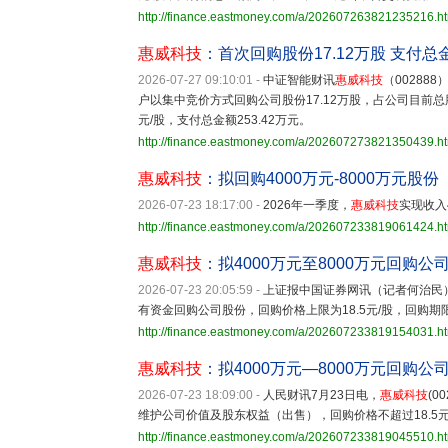
http://finance.eastmoney.com/a/202607263821235216.h
惠威科技
：首次回购股份17.12万股 支付总金
2026-07-27 09:10:01
-
中证智能财讯
惠威科技
（00288
户以集中竞价方式回购公司股份17.12万股，占公司目前总股本的
元/股，支付总金额253.42万元。
http://finance.eastmoney.com/a/202607273821350439.h
惠威科技
：拟回购4000万元-8000万元股份
2026-07-23 18:17:00
-
2026年一季度，
惠威科技
实现收入
http://finance.eastmoney.com/a/202607233819061424.h
惠威科技
：拟4000万元至8000万元回购公
2026-07-23 20:05:59
-
上证报中国证券网讯（记者何治民）
有资金回购公司股份，回购价格上限为18.5元/股，回购
http://finance.eastmoney.com/a/202607233819154031.h
惠威科技
：拟4000万元—8000万元回购公
2026-07-23 18:09:00
-
人民财讯7月23日电，
惠威科技
(0
维护公司价值及股东权益（出售），回购价格不超过18.5元
http://finance.eastmoney.com/a/202607233819045510.h