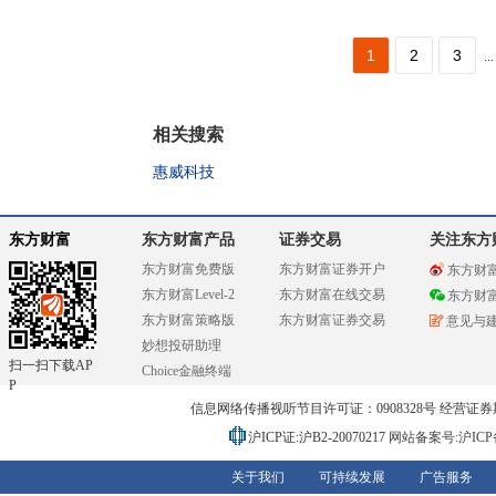
1
2
3
...
相关搜索
惠威科技
东方财富
东方财富产品
证券交易
关注东方
东方财富免费版
东方财富证券开户
东方财
东方财富Level-2
东方财富在线交易
东方财
东方财富策略版
东方财富证券交易
意见与
妙想投研助理
扫一扫下载AP
Choice金融终端
P
信息网络传播视听节目许可证：0908328号 经营证券期货业务
沪ICP证:沪B2-20070217
网站备案号:沪ICP备0
关于我们
可持续发展
广告服务