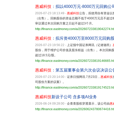
惠威科技
：拟以4000万元-8000万元回购
2026-07-23 18:13:49
-
惠威科技
公告，拟使用自有资金以
（出售）。回购股份的资金总额不低于4000万元且不超过8
审议通过本次回购方案之日起不超过3个月。
http://finance.eastmoney.com/a/202607233819042274.h
惠威科技
：拟斥资4000万至8000万元回购
2026-07-23 19:56:22
-
上证报中国证券网讯（记者骆民）
股份，用于维护公司价值及股东权益（出售）。本次回购股份
超过18.5元/股。
http://finance.eastmoney.com/a/202607233819146665.h
惠威科技
：第五届董事会第六次会议决议公
2026-07-23 20:14:00
-
证券日报网讯 7月23日，
惠威科技
司股份方案的议案》。
http://finance.eastmoney.com/a/202607233819174523.h
惠威科技
新设子公司 含多项AI业务
2026-06-24 09:28:00
-
企查查股权穿透显示，该公司由
惠
http://finance.eastmoney.com/a/202606243780674416.h