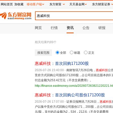
网站首页
加收藏
移动客户端
东方财富
天天基金网
东方财富证券
网页
行情
资讯
公告
研报
相关结果约
89
个
搜索范围
全部
标题
正文
惠威科技
：首次回购171200股
2026-07-26 15:40:00
-
南财智讯7月26日电，
惠威科技
公
竞价方式回购公司股份171200股，占公司目前总股本的0.11
付总金额为253.42万元（不含交易费用）。
http://finance.eastmoney.com/a/202607263821220221.h
惠威科技
：首次回购公司股份171200股
2026-07-26 17:07:00
-
证券日报网讯 7月26日，
惠威科技
户以集中竞价方式回购公司股份171，200股，占公司目前总股本
元/股，支付的总金额为2，534，212元（不含交易费用