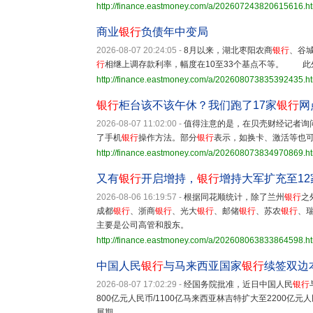
http://finance.eastmoney.com/a/202607243820615616.h
商业
银行
负债年中变局
2026-08-07 20:24:05
-
8月以来，湖北枣阳农商
银行
、谷
行
相继上调存款利率，幅度在10至33个基点不等。 此
http://finance.eastmoney.com/a/202608073835392435.h
银行
柜台该不该午休？我们跑了17家
银行
网
2026-08-07 11:02:00
-
值得注意的是，在贝壳财经记者询
了手机
银行
操作方法。部分
银行
表示，如换卡、激活等也
http://finance.eastmoney.com/a/202608073834970869.h
又有
银行
开启增持，
银行
增持大军扩充至12
2026-08-06 16:19:57
-
根据同花顺统计，除了兰州
银行
之
成都
银行
、浙商
银行
、光大
银行
、邮储
银行
、苏农
银行
、
主要是公司高管和股东。
http://finance.eastmoney.com/a/202608063833864598.h
中国人民
银行
与马来西亚国家
银行
续签双边
2026-08-07 17:02:29
-
经国务院批准，近日中国人民
银行
800亿元人民币/1100亿马来西亚林吉特扩大至2200亿
展期。