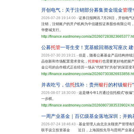
开创电气：关于注销部分募集资金现金
管
理
2026-07-28 19:14:00
-
证券日报网讯 7月28日，开创电
注销，注销账户的开户机构为中信建投证券股份有限公司，资金
华婺城支行。
http://finance.eastmoney.com/a/202607283823665377.h
公募
托管
一哥生变！宽基赎回潮改写座次 建
2026-07-30 20:19:21
-
但是，随着公募基金产品结构持续
品创新和市场配置需求变化，
托管银行
也需要更好地把握
金公司的合作模式正在经历一场从“代销”到“共创”的深层变
http://finance.eastmoney.com/a/202607303826933856.h
并表吃亏，信
托
找补：贵州
银行
的村镇
银行
2026-08-07 18:30:00
-
这是继今年1月通过信托模式“收编
一步棋。
http://finance.eastmoney.com/a/202608073835339024.h
一周产业基金｜百亿级基金落地深圳；并购
2026-07-24 18:46:43
-
基金管理人由北京永颐资产管理有
联手设立投资基金 近日，上海国投先导与昆明产业基金