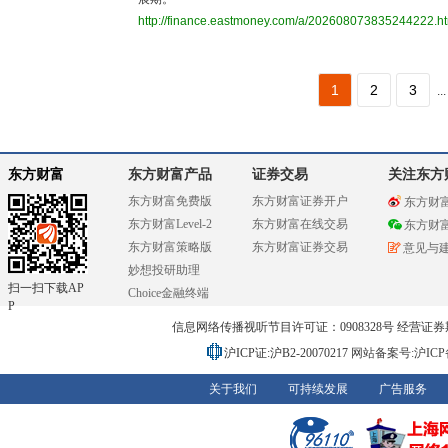
http://finance.eastmoney.com/a/202608073835244222.h
1
2
3
...
东方财富
东方财富产品
证券交易
关注东方
东方财富免费版
东方财富证券开户
东方财
东方财富Level-2
东方财富在线交易
东方财
东方财富策略版
东方财富证券交易
意见与
妙想投研助理
扫一扫下载AP
Choice金融终端
P
信息网络传播视听节目许可证：0908328号 经营证券期货业务
沪ICP证:沪B2-20070217
网站备案号:沪ICP备0
关于我们
可持续发展
广告服务