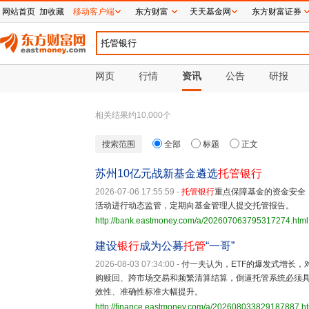
网站首页
加收藏
移动客户端
东方财富
天天基金网
东方财富证券
网页
行情
资讯
公告
研报
相关结果约
10,000
个
搜索范围
全部
标题
正文
苏州10亿元战新基金遴选
托管银行
2026-07-06 17:55:59
-
托管银行
重点保障基金的资金安全
活动进行动态监管，定期向基金管理人提交托管报告。
http://bank.eastmoney.com/a/202607063795317274.html
建设
银行
成为公募
托管
“一哥”
2026-08-03 07:34:00
-
付一夫认为，ETF的爆发式增长，
购赎回、跨市场交易和频繁清算结算，倒逼托管系统必须
效性、准确性标准大幅提升。
http://finance.eastmoney.com/a/202608033829187887.h