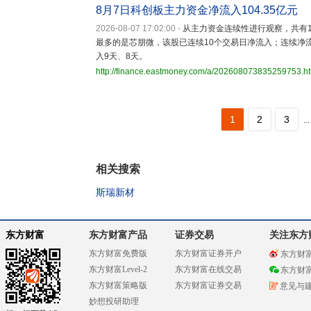
8月7日科创板主力资金净流入104.35亿元
2026-08-07 17:02:00
-
从主力资金连续性进行观察，共有
最多的是芯朋微，该股已连续10个交易日净流入；连续净
入9天、8天。
http://finance.eastmoney.com/a/202608073835259753.h
1
2
3
...
相关搜索
斯瑞新材
东方财富
东方财富产品
证券交易
关注东方
东方财富免费版
东方财富证券开户
东方财
东方财富Level-2
东方财富在线交易
东方财
东方财富策略版
东方财富证券交易
意见与
妙想投研助理