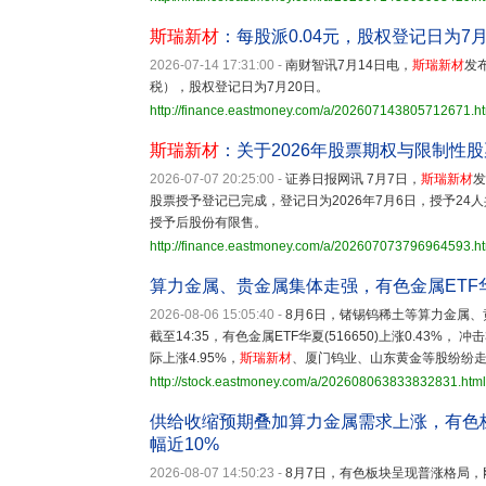
斯瑞新材
：每股派0.04元，股权登记日为7月
2026-07-14 17:31:00
-
南财智讯7月14日电，
斯瑞新材
发
税），股权登记日为7月20日。
http://finance.eastmoney.com/a/202607143805712671.h
斯瑞新材
：关于2026年股票期权与限制性
2026-07-07 20:25:00
-
证券日报网讯 7月7日，
斯瑞新材
发
股票授予登记已完成，登记日为2026年7月6日，授予24人共
授予后股份有限售。
http://finance.eastmoney.com/a/202607073796964593.h
算力金属、贵金属集体走强，有色金属ETF华夏
2026-08-06 15:05:40
-
8月6日，锗锡钨稀土等算力金属
截至14:35，有色金属ETF华夏(516650)上涨0.43
际上涨4.95%，
斯瑞新材
、厦门钨业、山东黄金等股纷纷
http://stock.eastmoney.com/a/202608063833832831.html
供给收缩预期叠加算力金属需求上涨，有色板块
幅近10%
2026-08-07 14:50:23
-
8月7日，有色板块呈现普涨格局