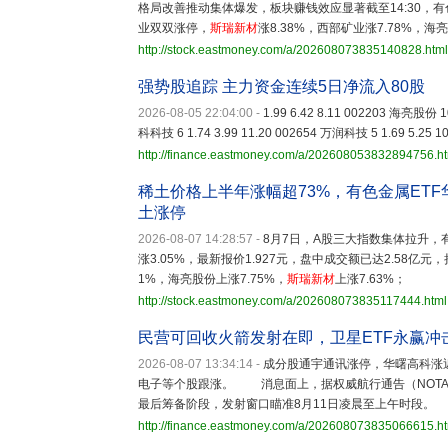
格局改善推动集体爆发，板块赚钱效应显著截至14:30，有色
业双双涨停，
斯瑞新材
涨8.38%，西部矿业涨7.78%，海
http://stock.eastmoney.com/a/202608073835140828.html
强势股追踪 主力资金连续5日净流入80股
2026-08-05 22:04:00
-
1.99 6.42 8.11 002203 海亮股份 10
科科技 6 1.74 3.99 11.20 002654 万润科技 5 1.69 5.25 1
http://finance.eastmoney.com/a/202608053832894756.h
稀土价格上半年涨幅超73%，有色金属ETF
土涨停
2026-08-07 14:28:57
-
8月7日，A股三大指数集体拉升，有
涨3.05%，最新报价1.927元，盘中成交额已达2.58
1%，海亮股份上涨7.75%，
斯瑞新材
上涨7.63%；
http://stock.eastmoney.com/a/202608073835117444.html
民营可回收火箭发射在即，卫星ETF永赢
2026-08-07 13:34:14
-
成分股通宇通讯涨停，华曙高科涨
电子等个股跟涨。 消息面上，据权威航行通告（NOT
最后筹备阶段，发射窗口瞄准8月11日凌晨至上午时段。
http://finance.eastmoney.com/a/202608073835066615.h