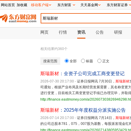
网站首页
加收藏
移动客户端
东方财富
天天基金网
东方财富证券
网页
行情
资讯
公告
研报
相关结果约
360
个
搜索范围
全部
标题
正文
斯瑞新材
：全资子公司完成工商变更登记
2026-07-30 20:17:00
-
证券日报网讯 7月30日，
斯瑞新材
司通知，根据产业布局及长期经营发展需要，其名称变更
进行变更，目前相关工商变更登记手续已办理完毕，并取
http://finance.eastmoney.com/a/202607303826946298.h
斯瑞新材
：2025年年度权益分派实施公告
2026-07-14 20:17:00
-
证券日报网讯 7月14日，
斯瑞新材
的公司总股本781，075，007股为基数，每股派发现金红利0
http://finance.eastmoney.com/a/202607143805953429.h