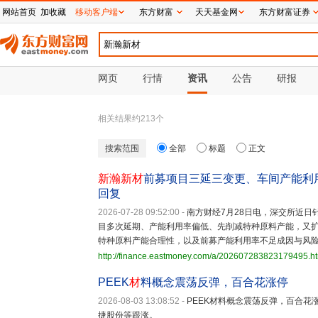
网站首页
加收藏
移动客户端
东方财富
天天基金网
东方财富证券
网页
行情
资讯
公告
研报
相关结果约
213
个
搜索范围
全部
标题
正文
新瀚新材
前募项目三延三变更、车间产能利用
回复
2026-07-28 09:52:00
-
南方财经7月28日电，深交所近日
目多次延期、产能利用率偏低、先削减特种原料产能，又扩
特种原料产能合理性，以及前募产能利用率不足成因与风
http://finance.eastmoney.com/a/202607283823179495.h
PEEK
材
料概念震荡反弹，百合花涨停
2026-08-03 13:08:52
-
PEEK材料概念震荡反弹，百合花
捷股份等跟涨。