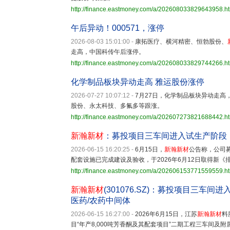
http://finance.eastmoney.com/a/202608033829643958.h
午后异动！000571，涨停
2026-08-03 15:01:00
-
康拓医疗、横河精密、恒勃股份、
走高，中国科传午后涨停。
http://finance.eastmoney.com/a/202608033829744266.h
化学制品板块异动走高 雅运股份涨停
2026-07-27 10:07:12
-
7月27日，化学制品板块异动走高
股份、永太科技、多氟多等跟涨。
http://finance.eastmoney.com/a/202607273821688442.h
新瀚新材
：募投项目三车间进入试生产阶段
2026-06-15 16:20:25
-
6月15日，
新瀚新材
公告称，公司募
配套设施已完成建设及验收，于2026年6月12日取得新
http://finance.eastmoney.com/a/202606153771559559.h
新瀚新材
(301076.SZ)：募投项目三
医药/农药中间体
2026-06-15 16:27:00
-
2026年6月15日，江苏
新瀚新材
料
目“年产8,000吨芳香酮及其配套项目”二期工程三车间