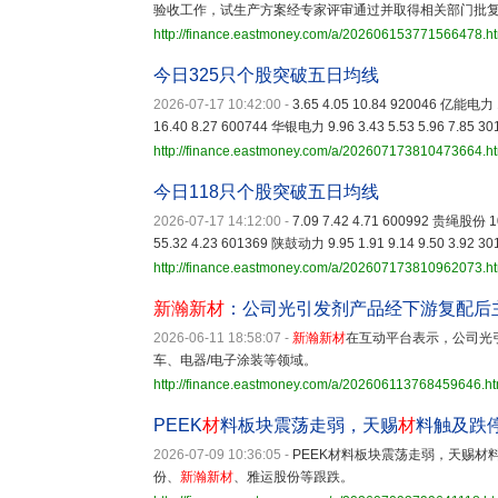
验收工作，试生产方案经专家评审通过并取得相关部门批
http://finance.eastmoney.com/a/202606153771566478.h
今日325只个股突破五日均线
2026-07-17 10:42:00
-
3.65 4.05 10.84 920046 亿能电力 1
16.40 8.27 600744 华银电力 9.96 3.43 5.53 5.96 7.85 3
http://finance.eastmoney.com/a/202607173810473664.h
今日118只个股突破五日均线
2026-07-17 14:12:00
-
7.09 7.42 4.71 600992 贵绳股份 10
55.32 4.23 601369 陕鼓动力 9.95 1.91 9.14 9.50 3.92 3
http://finance.eastmoney.com/a/202607173810962073.h
新瀚新材
：公司光引发剂产品经下游复配后
2026-06-11 18:58:07
-
新瀚新材
在互动平台表示，公司光
车、电器/电子涂装等领域。
http://finance.eastmoney.com/a/202606113768459646.ht
PEEK
材
料板块震荡走弱，天赐
材
料触及跌
2026-07-09 10:36:05
-
PEEK材料板块震荡走弱，天赐材
份、
新瀚新材
、雅运股份等跟跌。