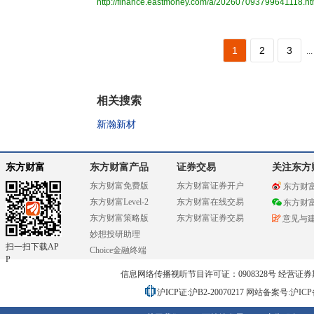
http://finance.eastmoney.com/a/202607093799641118.ht
1
2
3
...
相关搜索
新瀚新材
东方财富
东方财富产品
证券交易
关注东方
东方财富免费版
东方财富证券开户
东方财
东方财富Level-2
东方财富在线交易
东方财
东方财富策略版
东方财富证券交易
意见与
妙想投研助理
扫一扫下载AP
Choice金融终端
P
信息网络传播视听节目许可证：0908328号 经营证券期货业务
沪ICP证:沪B2-20070217
网站备案号:沪ICP备0