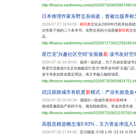
http://finance.eastmoney.com/a/202607303826907490.h
日本推理作家东野圭吾病逝，曾被出版界称为
2026-07-27 18:04:05
-
新经典
文化从2000年代初开始系
次性签下他的二十多本书。东野圭吾的小说曾被
新经典
文
品。
http://finance.eastmoney.com/a/202607273822259169.h
星巴克“兴趣社区空间”全面焕
新
读书友好空
2026-07-30 19:30:00
-
值得一提的是，为了共创全新读书
将星巴克臻选®北京坊旗舰店打造为“潦草读书局”主题门
读卡等多款联名限定周边，将文学融入咖啡场景。
http://finance.eastmoney.com/a/202607303826924751.h
武汉探路城市有机更
新
模式：产业长效造血
2026-07-25 20:36:34
-
涌现出一批城市更
新经典
样本 戴
领域普遍面临产权碎片化、规划指标固化、资金供需失衡
http://finance.eastmoney.com/a/202607253821155783.ht
高股息精选概念涨0.93%，主力资金净流入1
2026-07-30 17:44:00
-
百川能源 -0.58 1.45 -23.14 -0.35 