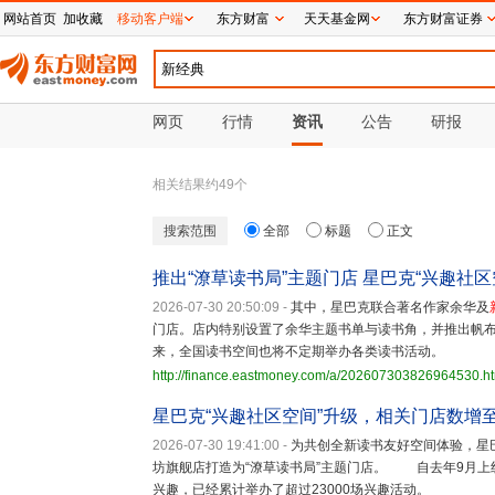
网站首页
加收藏
移动客户端
东方财富
天天基金网
东方财富证券
网页
行情
资讯
公告
研报
相关结果约
49
个
搜索范围
全部
标题
正文
推出“潦草读书局”主题门店 星巴克“兴趣社区
2026-07-30 20:50:09
-
其中，星巴克联合著名作家余华及
门店。店内特别设置了余华主题书单与读书角，并推出帆
来，全国读书空间也将不定期举办各类读书活动。
http://finance.eastmoney.com/a/202607303826964530.h
星巴克“兴趣社区空间”升级，相关门店数增至
2026-07-30 19:41:00
-
为共创全新读书友好空间体验，星
坊旗舰店打造为“潦草读书局”主题门店。 自去年9月上
兴趣，已经累计举办了超过23000场兴趣活动。