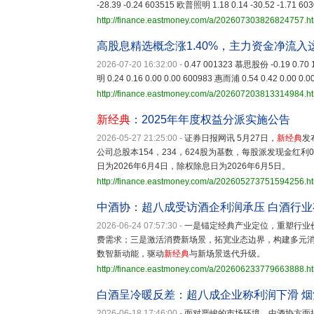
-28.39 -0.24 603515 欧普照明 1.18 0.14 -30.52 -1.71 60
http://finance.eastmoney.com/a/202607303826824757.h
高股息精选概念涨1.40%，主力资金净流入
2026-07-20 16:32:00
-
0.47 001323 慕思股份 -0.19 0.70 
明 0.24 0.16 0.00 0.00 600983 惠而浦 0.54 0.42 0.00 0.
http://finance.eastmoney.com/a/202607203813314984.h
新经典
：2025年年度权益分派实施公告
2026-05-27 21:25:00
-
证券日报网讯 5月27日，
新经典
发
公司总股本154，234，624股为基数，每股派发现金红利0
日为2026年6月4日，除权除息日为2026年6月5日。
http://finance.eastmoney.com/a/202605273751594256.h
中酒协：超八成受访酒企利润承压 白酒行
2026-06-24 07:57:30
-
一是锚定经典产业定位，重塑行业
费需求；三是激活消费新场景，拓宽业态边界，构建多元
数智新动能，驱动
新经典
与新场景迭代升级。
http://finance.eastmoney.com/a/202606233779663888.h
白酒呈冷暖反差：超八成企业称利润下滑 
2026-06-18 17:46:00
-
面对严峻的市场环境，中酒协方面