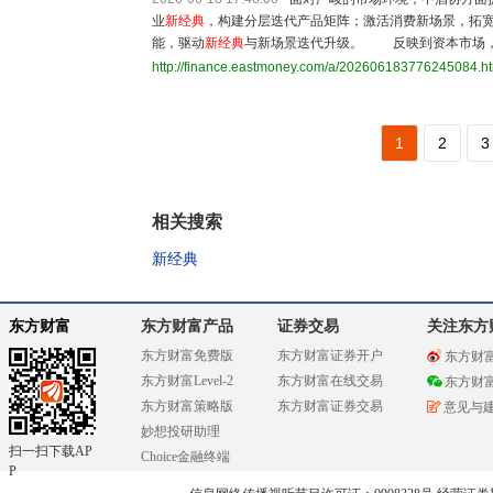
业
新经典
，构建分层迭代产品矩阵；激活消费新场景，拓
能，驱动
新经典
与新场景迭代升级。 反映到资本市场，
http://finance.eastmoney.com/a/202606183776245084.h
1
2
3
相关搜索
新经典
东方财富
东方财富产品
证券交易
关注东方
东方财富免费版
东方财富证券开户
东方财
东方财富Level-2
东方财富在线交易
东方财
东方财富策略版
东方财富证券交易
意见与
妙想投研助理
扫一扫下载AP
Choice金融终端
P