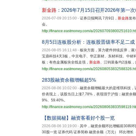
新金路
：2026年7月15日召开2026年第一
2026-07-09 20:15:00
-
证券日报网讯 7月9日，
新金路
发布
会。
http://finance.eastmoney.com/a/202607093800251610.h
8月5日连板股分析：连板股晋级率不足二成
2026-08-05 16:11:48
-
板块方面，算力硬件持续反弹，液冷
宝鼎科技4天3板，中京电子、华正新材、东材科技、中材
板；有色金属板块全线走强，
新金路
、江钨装备均2连板
http://finance.eastmoney.com/a/202608053832588326.h
283股融资余额增幅超5%
2026-08-06 10:02:00
-
融资余额增幅最大的是维琪科技，该股
价表现上，该股当日上涨7.78%，表现强于沪指；融资余
9%、59.40%。
http://finance.eastmoney.com/a/202608063833598119.ht
【数据揭秘】融资客看好个股一览
2026-08-06 10:19:00
-
其中，融资余额环比增幅前30和
30股一览 证券代码 证券简称 融资余额（万元） 环比增长（%）