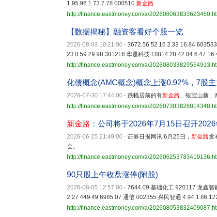
1 95.96 1.73 7.78 000510
新金路
http://finance.eastmoney.com/a/202608063833623460.h
【数据揭秘】融资客看好个股一览
2026-08-03 10:21:00
-
3672.56 52.16 2.33 16.84 6035
23 0.59 29.98 301218 华是科技 18814.28 42.04 6.47 16
http://finance.eastmoney.com/a/202608033829554913.h
化债概念(AMC概念)概念上涨0.92%，7股
2026-07-30 17:44:00
-
跌幅居前的有
新金路
、银宝山新、摩
http://finance.eastmoney.com/a/202607303826814348.h
新金路
：公司将于2026年7月15日召开20
2026-06-25 21:49:00
-
证券日报网讯 6月25日，
新金路
发
会。
http://finance.eastmoney.com/a/202606253783410136.h
90只股上午收盘涨停(附股)
2026-08-05 12:57:00
-
7644.09 基础化工 920117 龙鑫智能 
2.27 449.49 6985.07 通信 002355 兴民智通 4.94 1.86 12
http://finance.eastmoney.com/a/202608053832409087.h