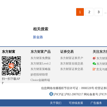
1
2
3
...
相关搜索
新金路
东方财富
东方财富产品
证券交易
关注东方
东方财富免费版
东方财富证券开户
东方财
东方财富Level-2
东方财富在线交易
东方财
东方财富策略版
东方财富证券交易
意见与
妙想投研助理
扫一扫下载AP
Choice金融终端
P
信息网络传播视听节目许可证：0908328号 经营证券期货业务
沪ICP证:沪B2-20070217
网站备案号:沪ICP备0
关于我们
可持续发展
广告服务