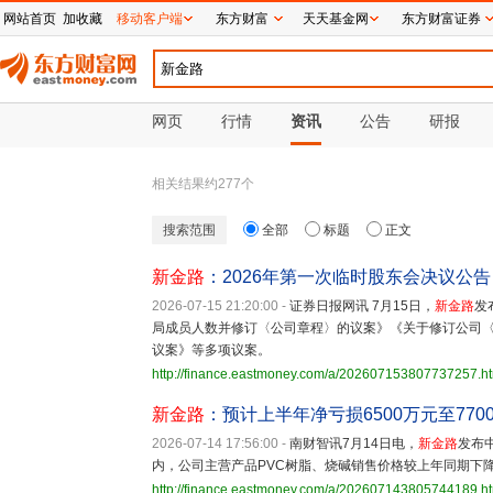
网站首页
加收藏
移动客户端
东方财富
天天基金网
东方财富证券
网页
行情
资讯
公告
研报
相关结果约
277
个
搜索范围
全部
标题
正文
新金路
：2026年第一次临时股东会决议公告
2026-07-15 21:20:00
-
证券日报网讯 7月15日，
新金路
发
局成员人数并修订〈公司章程〉的议案》《关于修订公司
议案》等多项议案。
http://finance.eastmoney.com/a/202607153807737257.h
新金路
：预计上半年净亏损6500万元至770
2026-07-14 17:56:00
-
南财智讯7月14日电，
新金路
发布
内，公司主营产品PVC树脂、烧碱销售价格较上年同期下
http://finance.eastmoney.com/a/202607143805744189.h