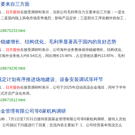
主要来自三方面
 ，
日月股份
在接受调研时表示，当前公司毛利率压力主要来自三方面：一是生
；二是国内陆上风电市场竞争激烈，影响产品定价；三是部分工序依赖外协加工，
3828675233.html
持稳健增长、结构优化、毛利率显著高于国内的良好态势
 ，
日月股份
在接受调研时表示，公司海外业务整体保持稳健增长、结构优化、
海外业务收入约8.54亿元，同比增长15.96%，占总营收比重约13.85%，毛利
3828674230.html
按既定计划有序推进场地建设、设备安装调试等环节
 ，
日月股份
在接受调研时表示，公司于2025年启动高温合金项目，同年下半年
正式开启产业化布局。
3828671612.html
基金管理有限公司等6家机构调研
公告称，7月1日至7月31日接待富国基金管理有限公司等6家机构调研。接待人员包
公司就以下问题进行了回复：交流内容主要如下: 1、公司经营基本情况怎么