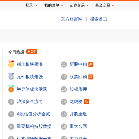
登录
我的菜单
证券交易
基金交易
东方财富网
|
搜索首页
今日热搜
1
稀土板块领涨
新股申购
新
11
2
元件板块走强
股票回购
新
12
3
半导体板块活跃
股权质押
13
沪深资金流向
龙虎榜
新
4
14
A股估值分析全览
并购重组
5
15
重要机构持股数据
重大合同
6
16
机构调研数据一览
主力持仓