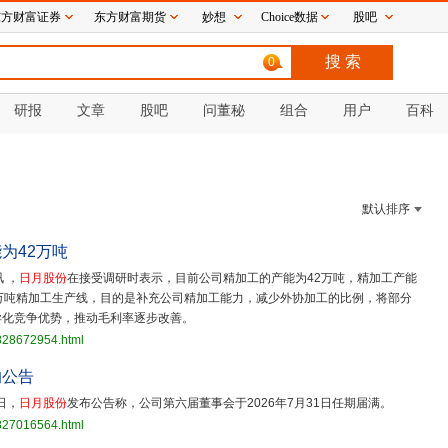
东方财富证券
东方财富期货
妙想
Choice数据
股吧
0
研报
文章
股吧
问董秘
组合
用户
百科
默认排序
为42万吨
 ，
日月股份
在接受调研时表示，目前公司精加工的产能为42万吨，精加工产能
万吨精加工生产线，目的是补充公司精加工能力，减少外协加工的比例，将部分
异化竞争优势，推动毛利率逐步改善。
3828672954.html
的公告
日，
日月股份
发布公告称，公司第六届董事会于2026年7月31日任期届满。
3827016564.html