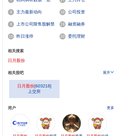
7
17
主力最新动向
公司投资
8
18
上市公司限售股解禁
融资融券
9
19
一览
昨日涨停
委托理财
10
20
相关搜索
日月股份
相关股吧
展开
日月股份
[
603218
]
上交所
用户
更多