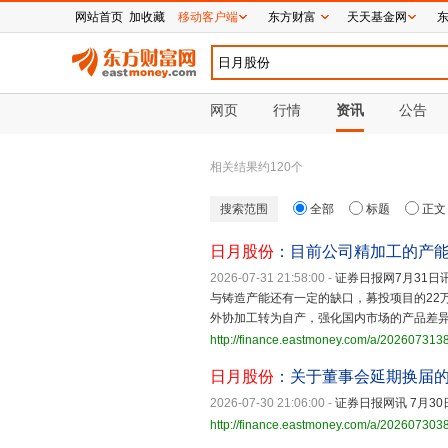
网站首页
加收藏
移动客户端
东方财富
天天基金网
网页
行情
资讯
公告
相关结果约
120
个
搜索范围
全部
标题
正文
日月股份
：目前公司精加工的产能
2026-07-31 21:58:00
-
证券日报网7月31日讯
与铸造产能还有一定的缺口，募投项目的22
外协加工转为自产，强化国内市场的产品差
http://finance.eastmoney.com/a/20260731
日月股份
：关于董事会延期换届
2026-07-30 21:06:00
-
证券日报网讯 7月30
http://finance.eastmoney.com/a/20260730