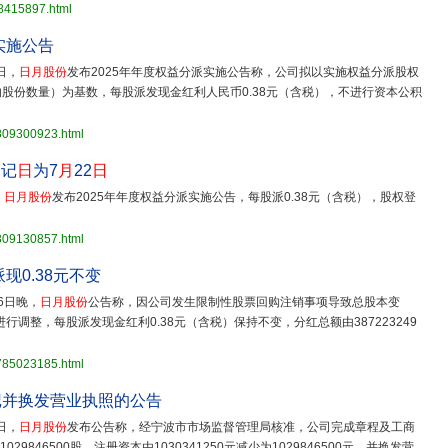
28415897.html
实施公告
日，
日月股份
发布2025年年度权益分派实施公告称，公司拟以实施权益分派股权
股份数量）为基数，每股派发现金红利人民币0.38元（含税），不进行资本公积
3809300923.html
登记
日
为7
月
22
日
，
日月股份
发布2025年年度权益分派实施公告，每股派0.38元（含税），股权登
3809130857.html
派现0.38元不变
6日晚，
日月股份
公告称，因公司发生限制性股票回购注销事项导致总股本变
行调整，每股派发现金红利0.38元（含税）保持不变，分红总额由387223249
3785023185.html
记并换发营业执照的公告
日，
日月股份
发布公告称，经宁波市市场监督管理局核准，公司完成章程及工商
029846500股，注册资本由1030341250元减少为1029846500元，并换发营