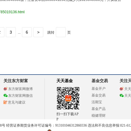
3785019136.html
2
3
6
>
...
跳转
页
关注东方财富
天天基金
基金交易
关注
基金开户
东方财富网微博
天
基金交易
东方财富网微信
天
活期宝
意见与建议
基金产品
扫一扫下载AP
稳健理财
P
 经营证券期货业务许可证编号：913101046312860336 违法和不良信息举报:021-612