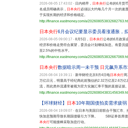
2026-08-05 17:43:02
-
日内稍早，
日本央行
公布的6月货
名成员明确表示，
日本央行
必须以大约每几个月一次的速
于实现长期的经济和价格稳定。
http://finance.eastmoney.com/a/202608053832682763.h
日本央行
6月会议纪要显示委员看涨通胀，
2026-08-05 09:00:17
-
8月5日，
日本央行
公布的6月政策
经济和价格走势符合展望，委员会计划继续加息。有委员提
至2.5%的中性水平。
http://finance.eastmoney.com/a/202608053832667069.h
日本央行
数据暗示周一未干预
日
元飙升系市
2026-08-04 19:39:11
-
新华财经北京8月4日电
日本央行
周
万亿日元，明显高于经纪商此前预估的2.32万亿至2.6
流，而此类外流通常被视为官方实施汇率干预的直接证据
http://finance.eastmoney.com/a/202608043831456349.h
【环球财经】
日本
10年期国债拍卖需求疲弱
2026-08-04 19:09:07
-
在日本与美国日前联合干预汇市、
快加息预期导致长期国债吸引力下降。 SBI证券首席
本央行
可能接棒采取加息行动。