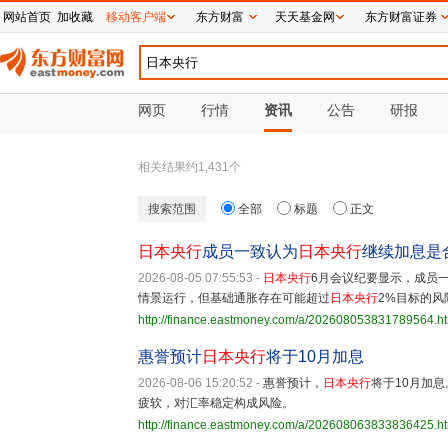
网站首页
加收藏
移动客户端
东方财富
天天基金网
东方财富证券
网页
行情
资讯
公告
研报
相关结果约
1,431
个
搜索范围
全部
标题
正文
日本央行
成员一致认为
日本央行
继续加息是
2026-08-05 07:55:53
-
日本央行
6月会议纪要显示，成员
情景运行，但基础通胀存在可能超过
日本央行
2%目标的风
http://finance.eastmoney.com/a/202608053831789564.h
惠誉预计
日本央行
将于10月加息
2026-08-06 15:20:52
-
惠誉预计，
日本央行
将于10月加
疲软，对汇率稳定构成风险。
http://finance.eastmoney.com/a/202608063833836425.h