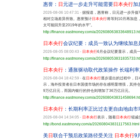
惠誉：
日
元进一步走升可能需要
日本央行
加
2026-08-06 10:47:31
-
据报道，惠誉称，日元进一步升值
相对立场差异所致。惠誉预计
日本央行
将等到10月再加息
太可能回升至2019年的水平”。
http://finance.eastmoney.com/a/202608063833648913.h
日本央行
会议纪要：成员一致认为继续加息
2026-08-05 08:00:43
-
日本央行
6月会议纪要显示，成员
http://finance.eastmoney.com/a/202608053831835733.h
日本央行
：通胀驱动取代政策操作 长端利
2026-08-04 18:42:59
-
在
日本央行
逐步退出的过程中，日
示，海外投资者在日本国债市场的存在感明显增强，其持仓
9万亿日元，而国内银行的持仓则增加了36万亿日元。
http://finance.eastmoney.com/a/202608043831458694.h
日本央行
：长期利率正比过去更自由地由市
2026-08-04 14:34:05
-
日本央行
表示，随着
日本央行
缩减
http://bond.eastmoney.com/a/202608043831117563.html
美
日
联合干预后政策路径受关注
日本央行
9