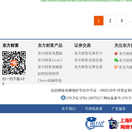
http://bond.eastmoney.com/a/202608043831456857.html
1
2
3
...
东方财富
东方财富产品
证券交易
关注东方
东方财富免费版
东方财富证券开户
东方财
东方财富Level-2
东方财富在线交易
东方财
东方财富策略版
东方财富证券交易
意见与
妙想投研助理
扫一扫下载AP
Choice金融终端
P
信息网络传播视听节目许可证：0908328号 经营证券期货业务
沪ICP证:沪B2-20070217
网站备案号:沪ICP备0
关于我们
可持续发展
广告服务