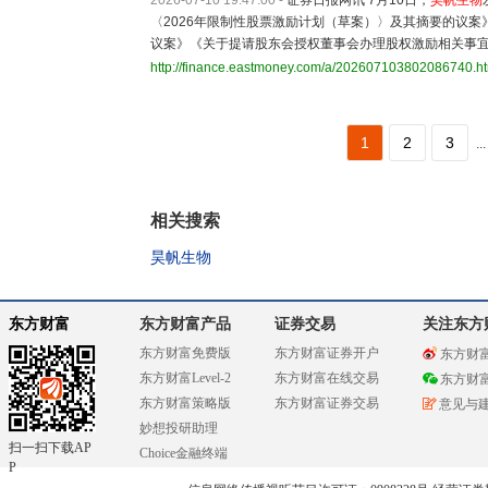
2026-07-10 19:47:00
-
证券日报网讯 7月10日，
昊帆生物
〈2026年限制性股票激励计划（草案）〉及其摘要的议案
议案》《关于提请股东会授权董事会办理股权激励相关事
http://finance.eastmoney.com/a/202607103802086740.h
1
2
3
...
相关搜索
昊帆生物
东方财富
东方财富产品
证券交易
关注东方
东方财富免费版
东方财富证券开户
东方财
东方财富Level-2
东方财富在线交易
东方财
东方财富策略版
东方财富证券交易
意见与
妙想投研助理
扫一扫下载AP
Choice金融终端
P