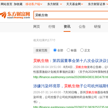
网站首页
加收藏
移动客户端
东方财富
天天基金网
东方财富证券
网页
行情
资讯
公告
研报
相关结果约
177
个
搜索范围
全部
标题
正文
昊帆生物
：第四届董事会第十八次会议决议
2026-08-04 19:51:00
-
8月4日，
昊帆生物
发布公告称，公
性股票激励计划相关事项的议案》《关于向2026年限制
http://finance.eastmoney.com/a/202608043831383478.h
涉嫌污染环境罪，
昊帆生物
子公司杭州福斯
2026-07-31 14:49:00
-
7月30日晚，苏州
昊帆生物
股份有
染环境，公司控股子公司杭州福斯特药业有限公司（以下简
书》。
http://finance.eastmoney.com/a/202607313828253735.h