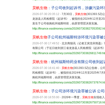
昊帆生物
：子公司收到起诉书，涉嫌污染环
2026-07-30 20:35:12
-
7月30日，
昊帆生物
(301393
龙游县人民检察院《起诉书》，被指控在2024年12月至
发生于公司收购杭州福斯特前，由原管理层决策实施。
http://finance.eastmoney.com/a/202607303827053592.h
昊帆生物
子公司杭州福斯特涉环境污染罪被
2026-07-30 17:49:52
-
北京商报讯（记者王寅浩宋雨盈）7
有限公司（于近日收到浙江省龙游县人民检察院《起诉书
http://finance.eastmoney.com/a/202607303826811749.ht
昊帆生物
：杭州福斯特药业有限公司收到起
2026-07-30 16:41:40
-
昊帆生物
(301393.SZ)公
民检察院《起诉书》，被指控在2024年12月至2025年
购杭州福斯特前，由原管理层决策实施。
http://finance.eastmoney.com/a/202607303826737674.h
昊帆生物
：子公司涉环境污染罪被公诉 公
2026-07-30 16:55:00
-
2026年一季度，
昊帆生物
实现收入
http://finance.eastmoney.com/a/202607303826750716.h