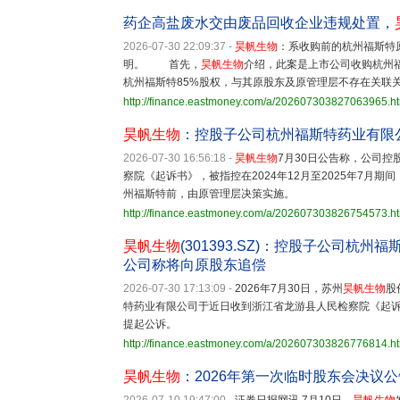
药企高盐废水交由废品回收企业违规处置，
2026-07-30 22:09:37
-
昊帆生物
：系收购前的杭州福斯
明。 首先，
昊帆生物
介绍，此案是上市公司收购杭州
杭州福斯特85%股权，与其原股东及原管理层不存在关联
http://finance.eastmoney.com/a/202607303827063965.h
昊帆生物
：控股子公司杭州福斯特药业有限
2026-07-30 16:56:18
-
昊帆生物
7月30日公告称，公司
察院《起诉书》，被指控在2024年12月至2025年7月
州福斯特前，由原管理层决策实施。
http://finance.eastmoney.com/a/202607303826754573.h
昊帆生物
(301393.SZ)：控股子公司
公司称将向原股东追偿
2026-07-30 17:13:09
-
2026年7月30日，苏州
昊帆生物
股
特药业有限公司于近日收到浙江省龙游县人民检察院《起
提起公诉。
http://finance.eastmoney.com/a/202607303826776814.h
昊帆生物
：2026年第一次临时股东会决议公