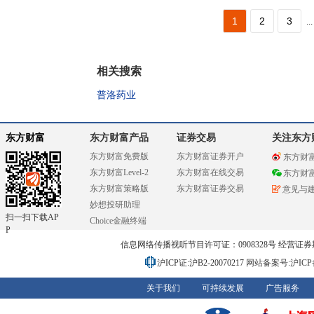
1
2
3
...
相关搜索
普洛药业
东方财富
东方财富产品
证券交易
关注东方
东方财富免费版
东方财富证券开户
东方财
东方财富Level-2
东方财富在线交易
东方财
东方财富策略版
东方财富证券交易
意见与
妙想投研助理
扫一扫下载AP
Choice金融终端
P
信息网络传播视听节目许可证：0908328号 经营证券期货业务
沪ICP证:沪B2-20070217
网站备案号:沪ICP备0
关于我们
可持续发展
广告服务