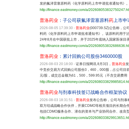
发的氟泽雷塞原料药《化学原料药上市申请批准通知书》
http://finance.eastmoney.com/a/202608053832750247.h
普洛药业
：子公司获氟泽雷塞原料
药
上市申
2026-08-05 17:39:30
-
普洛药业
(000739.SZ)公
料药《化学原料药上市申请批准通知书》。该原料药用于治疗
24年8月在中国获批上市，并于2025年底纳入国家医保目
http://finance.eastmoney.com/a/202608053832686636.h
普洛药业
：累计回购公司股份3460000股
2026-08-03 20:18:00
-
证券日报网讯 8月3日，
普洛药业
发
中竞价交易方式回购公司股份3，460，000股，占公司目前总
元/股，成交总金额为61，500，599.95元（不含交易费用
http://finance.eastmoney.com/a/202608033829985814.h
普洛药业
与剂泰科技签订战略合作框架协议
2026-08-03 18:31:51
-
普洛药业
发布公告称，公司与剂泰
双方结成战略合作伙伴，开展CDMO等相关项目的长期
包括CDMO服务合作、潜在的资本与产业协同合作、改良
http://finance.eastmoney.com/a/202608033829913651.h