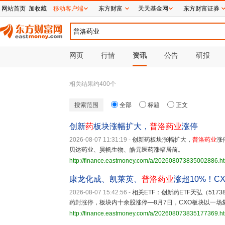
网站首页
加收藏
移动客户端
东方财富
天天基金网
东方财富证券
网页
行情
资讯
公告
研报
相关结果约
400
个
搜索范围
全部
标题
正文
创新
药
板块涨幅扩大，
普洛药业
涨停
2026-08-07 11:31:19
-
创新药板块涨幅扩大，
普洛药业
涨
贝达药业、昊帆生物、皓元医药涨幅居前。
http://finance.eastmoney.com/a/202608073835002886.h
康龙化成、凯莱英、
普洛药业
涨超10%！C
2026-08-07 15:42:56
-
相关ETF：创新药ETF天弘（51
药封涨停，板块内十余股涨停—8月7日，CXO板块以一
http://finance.eastmoney.com/a/202608073835177369.h