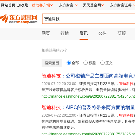
网站首页
加收藏
移动客户端
东方财富
天天基金网
东方财富证券
网页
行情
资讯
公告
研报
相关结果约
76
个
搜索范围
全部
标题
正文
智迪科技
：公司磁轴产品主要面向高端电竞
2026-07-22 20:23:00
-
证券日报网7月22日讯 ，
智迪科技
量产以来获得品牌客户积极反馈，出货量持续稳步增长，
http://finance.eastmoney.com/a/202607223817542545.h
智迪科技
：AIPC的普及将带来两方面的增
2026-07-22 20:12:00
-
证券日报网7月22日讯 ，
智迪科技
带来结构性增量机遇。随着端侧AI模型的快速发展，具备本
有望在未来快速提升。
http://finance.eastmoney.com/a/202607223817537825.h