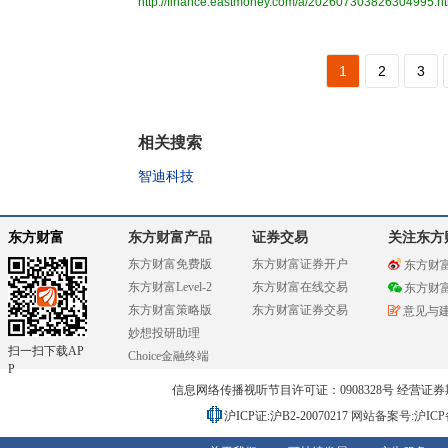
http://finance.eastmoney.com/a/202607303826304995.h
1
2
3
相关搜索
智迪科技
东方财富
东方财富产品
证券交易
关注东方
东方财富免费版
东方财富证券开户
东方财
东方财富Level-2
东方财富在线交易
东方财
东方财富策略版
东方财富证券交易
意见与
妙想投研助理
扫一扫下载AP
Choice金融终端
P
信息网络传播视听节目许可证：0908328号 经营证券期货业务
沪ICP证:沪B2-20070217
网站备案号:沪ICP备0