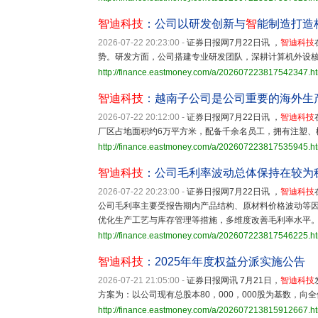
智迪科技
：公司以研发创新与
智
能制造打造
2026-07-22 20:23:00
-
证券日报网7月22日讯 ，
智迪科技
势。研发方面，公司搭建专业研发团队，深耕计算机外设
http://finance.eastmoney.com/a/202607223817542347.h
智迪科技
：越南子公司是公司重要的海外生
2026-07-22 20:12:00
-
证券日报网7月22日讯 ，
智迪科技
厂区占地面积约6万平方米，配备千余名员工，拥有注塑、
http://finance.eastmoney.com/a/202607223817535945.h
智迪科技
：公司毛利率波动总体保持在较为
2026-07-22 20:23:00
-
证券日报网7月22日讯 ，
智迪科技
公司毛利率主要受报告期内产品结构、原材料价格波动等
优化生产工艺与库存管理等措施，多维度改善毛利率水平
http://finance.eastmoney.com/a/202607223817546225.h
智迪科技
：2025年年度权益分派实施公告
2026-07-21 21:05:00
-
证券日报网讯 7月21日，
智迪科技
方案为：以公司现有总股本80，000，000股为基数，向全
http://finance.eastmoney.com/a/202607213815912667.h