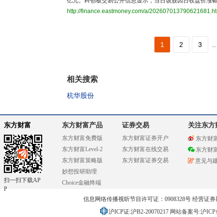
亿元。科创板交易公开信息显示，当日该股因日收盘价涨幅
http://finance.eastmoney.com/a/202607013790621681.h
1
2
3
...
相关搜索
杭华股份
东方财富
东方财富产品
证券交易
关注东方
东方财富免费版
东方财富证券开户
东方财
东方财富Level-2
东方财富在线交易
东方财
东方财富策略版
东方财富证券交易
意见与
妙想投研助理
扫一扫下载AP
Choice金融终端
P
信息网络传播视听节目许可证：0908328号 经营证券期货业务
沪ICP证:沪B2-20070217
网站备案号:沪ICP备0