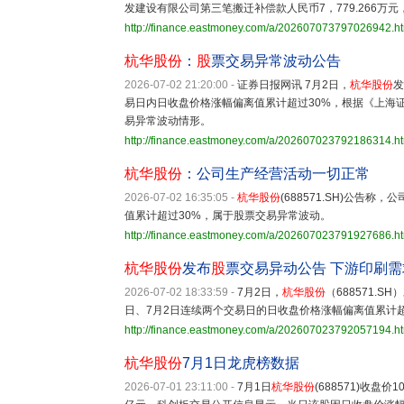
发建设有限公司第三笔搬迁补偿款人民币7，779.266万元
http://finance.eastmoney.com/a/202607073797026942.h
杭华股份
：
股
票交易异常波动公告
2026-07-02 21:20:00
-
证券日报网讯 7月2日，
杭华股份
发
易日内日收盘价格涨幅偏离值累计超过30%，根据《上海
易异常波动情形。
http://finance.eastmoney.com/a/202607023792186314.h
杭华股份
：公司生产经营活动一切正常
2026-07-02 16:35:05
-
杭华股份
(688571.SH)公告
值累计超过30%，属于股票交易异常波动。
http://finance.eastmoney.com/a/202607023791927686.h
杭华股份
发布
股
票交易异动公告 下游印刷
2026-07-02 18:33:59
-
7月2日，
杭华股份
（688571.
日、7月2日连续两个交易日的日收盘价格涨幅偏离值累计超
http://finance.eastmoney.com/a/202607023792057194.h
杭华股份
7月1日龙虎榜数据
2026-07-01 23:11:00
-
7月1日
杭华股份
(688571)收盘价