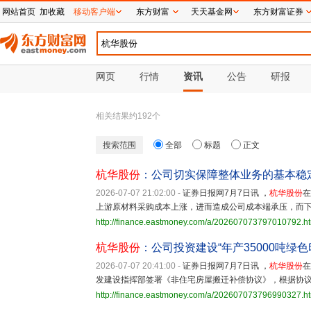
网站首页
加收藏
移动客户端
东方财富
天天基金网
东方财富证券
网页
行情
资讯
公告
研报
相关结果约
192
个
搜索范围
全部
标题
正文
杭华股份
：公司切实保障整体业务的基本稳
2026-07-07 21:02:00
-
证券日报网7月7日讯 ，
杭华股份
在
上游原材料采购成本上涨，进而造成公司成本端承压，而
http://finance.eastmoney.com/a/202607073797010792.h
杭华股份
：公司投资建设“年产35000吨绿
2026-07-07 20:41:00
-
证券日报网7月7日讯 ，
杭华股份
在
发建设指挥部签署《非住宅房屋搬迁补偿协议》，根据协议约
http://finance.eastmoney.com/a/202607073796990327.h