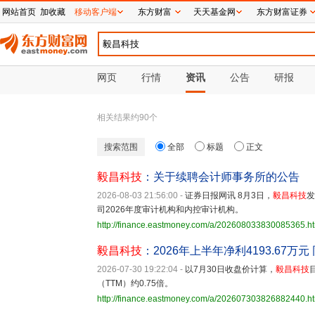
网站首页
加收藏
移动客户端
东方财富
天天基金网
东方财富证券
网页
行情
资讯
公告
研报
相关结果约
90
个
搜索范围
全部
标题
正文
毅昌科技
：关于续聘会计师事务所的公告
2026-08-03 21:56:00
-
证券日报网讯 8月3日，
毅昌科技
发
司2026年度审计机构和内控审计机构。
http://finance.eastmoney.com/a/202608033830085365.h
毅昌科技
：2026年上半年净利4193.67万元 
2026-07-30 19:22:04
-
以7月30日收盘价计算，
毅昌科技
（TTM）约0.75倍。
http://finance.eastmoney.com/a/202607303826882440.h