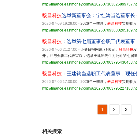
http://finance.eastmoney.com/a/202607303826899757.h
毅昌科技
选举新董事会：宁红涛当选董事长
2026-07-09 19:29:00
-
2026年一季度，
毅昌科技
实现收入
http://finance.eastmoney.com/a/202607093800205169.h
毅昌科技
：选举第七届董事会职工代表董事
2026-07-06 21:27:00
-
证券日报网讯 7月6日，
毅昌科技
发
开，经与会职工代表审议，选举王建钧先生为公司第七届
http://finance.eastmoney.com/a/202607063795436453.h
毅昌科技
：王建钧当选职工代表董事，现任
2026-07-06 17:30:00
-
2026年一季度，
毅昌科技
实现收入
http://finance.eastmoney.com/a/202607063795227183.h
1
2
3
...
相关搜索