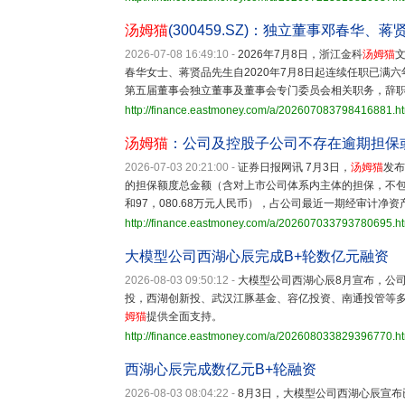
汤姆猫
(300459.SZ)：独立董事邓春
2026-07-08 16:49:10
-
2026年7月8日，浙江金科
汤姆猫
文
春华女士、蒋贤品先生自2020年7月8日起连续任职已满
第五届董事会独立董事及董事会专门委员会相关职务，辞
http://finance.eastmoney.com/a/202607083798416881.h
汤姆猫
：公司及控股子公司不存在逾期担保
2026-07-03 20:21:00
-
证券日报网讯 7月3日，
汤姆猫
发布
的担保额度总金额（含对上市公司体系内主体的担保，不包括上市
和97，080.68万元人民币），占公司最近一期经审计净资产的
http://finance.eastmoney.com/a/202607033793780695.h
大模型公司西湖心辰完成B+轮数亿元融资
2026-08-03 09:50:12
-
大模型公司西湖心辰8月宣布，公
投，西湖创新投、武汉江豚基金、容亿投资、南通投管等多
姆猫
提供全面支持。
http://finance.eastmoney.com/a/202608033829396770.h
西湖心辰完成数亿元B+轮融资
2026-08-03 08:04:22
-
8月3日，大模型公司西湖心辰宣