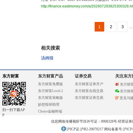
http://finance.eastmoney.com/a/202607293825300326.h
1
2
3
...
相关搜索
汤姆猫
东方财富
东方财富产品
证券交易
关注东方
东方财富免费版
东方财富证券开户
东方财
东方财富Level-2
东方财富在线交易
东方财
东方财富策略版
东方财富证券交易
意见与
妙想投研助理
扫一扫下载AP
Choice金融终端
P
信息网络传播视听节目许可证：0908328号 经营证券期货业务
沪ICP证:沪B2-20070217
网站备案号:沪ICP备0