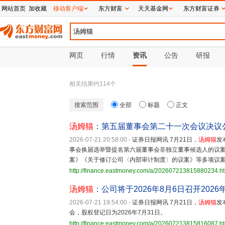
网站首页
加收藏
移动客户端
东方财富
天天基金网
东方财富证券
网页
行情
资讯
公告
研报
相关结果约
114
个
搜索范围
全部
标题
正文
汤姆猫
：第五届董事会第二十一次会议决议
2026-07-21 20:58:00
-
证券日报网讯 7月21日，
汤姆猫
发
事会换届选举暨提名第六届董事会非独立董事候选人的议
案》《关于修订公司〈内部审计制度〉的议案》等多项议
http://finance.eastmoney.com/a/202607213815880234.h
汤姆猫
：公司将于2026年8月6日召开202
2026-07-21 19:54:00
-
证券日报网讯 7月21日，
汤姆猫
发
会，股权登记日为2026年7月31日。
http://finance.eastmoney.com/a/202607213815816087.h