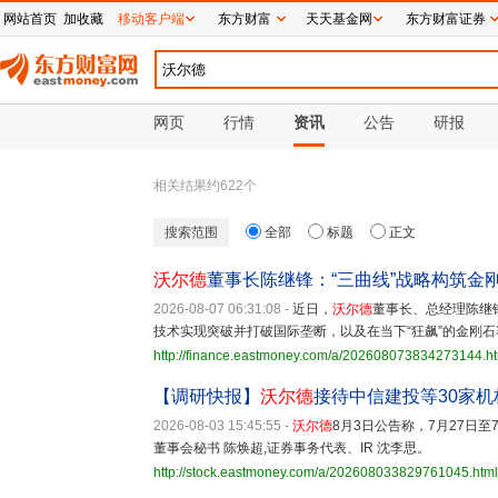
网站首页
加收藏
移动客户端
东方财富
天天基金网
东方财富证券
网页
行情
资讯
公告
研报
相关结果约
622
个
搜索范围
全部
标题
正文
沃尔德
董事长陈继锋：“三曲线”战略构筑金
2026-08-07 06:31:08
-
近日，
沃尔德
董事长、总经理陈继
技术实现突破并打破国际垄断，以及在当下“狂飙”的金刚
http://finance.eastmoney.com/a/202608073834273144.h
【调研快报】
沃尔德
接待中信建投等30家机
2026-08-03 15:45:55
-
沃尔德
8月3日公告称，7月27日
董事会秘书 陈焕超,证券事务代表、IR 沈李思。
http://stock.eastmoney.com/a/202608033829761045.html