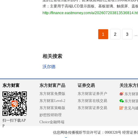
度的公差在1微米以内，齿深或齿高的公差在±100纳米以
求；主要用于高端LCD显示面板、基板玻璃、触摸屏、盖板
http://finance.eastmoney.com/a/202607203813536814.h
1
2
3
...
相关搜索
沃尔德
东方财富
东方财富产品
证券交易
关注东方
东方财富免费版
东方财富证券开户
东方财
东方财富Level-2
东方财富在线交易
东方财
东方财富策略版
东方财富证券交易
意见与
妙想投研助理
扫一扫下载AP
Choice金融终端
P
信息网络传播视听节目许可证：0908328号 经营证券期货业务