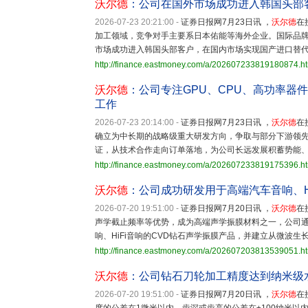
沃尔德
：公司在国外市场成功进入韩国头部
2026-07-23 20:21:00
-
证券日报网7月23日讯 ，
沃尔德
在
加工领域，竞争对手主要系日本佑能等海外企业。国际品
市场成功进入韩国头部客户，在国内市场实现国产进口替
http://finance.eastmoney.com/a/202607233819180874.h
沃尔德
：公司专注GPU、CPU、高功率器
工作
2026-07-23 20:14:00
-
证券日报网7月23日讯 ，
沃尔德
在
确立为中长期的战略级重大研发方向，争取与部分下游领
证，从技术合作走向订单落地，为公司长远发展积蓄势能
http://finance.eastmoney.com/a/202607233819175396.h
沃尔德
：公司成功研发用于高端汽车音响、H
2026-07-20 19:51:00
-
证券日报网7月20日讯 ，
沃尔德
在
声学截止频率等优势，成为高端声学振膜材料之一，公司通
响、HiFi音响的CVD钻石声学振膜产品，并建立从微波
http://finance.eastmoney.com/a/202607203813539051.h
沃尔德
：公司钻石刀轮加工精度达到纳米级
2026-07-20 19:51:00
-
证券日报网7月20日讯 ，
沃尔德
在