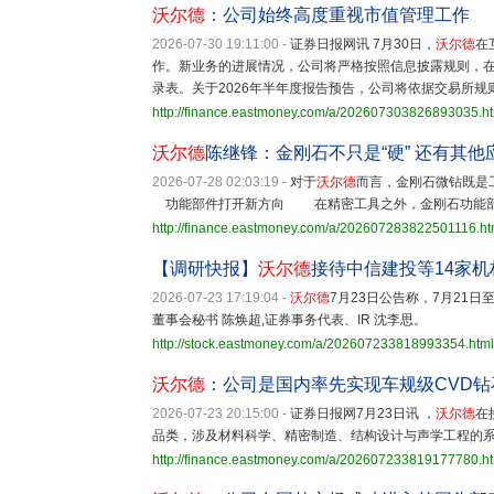
沃尔德
：公司始终高度重视市值管理工作
2026-07-30 19:11:00
-
证券日报网讯 7月30日，
沃尔德
在
作。新业务的进展情况，公司将严格按照信息披露规则，
录表。关于2026年半年度报告预告，公司将依据交易所规
http://finance.eastmoney.com/a/202607303826893035.h
沃尔德
陈继锋：金刚石不只是“硬” 还有其他
2026-07-28 02:03:19
-
对于
沃尔德
而言，金刚石微钻既是
功能部件打开新方向 在精密工具之外，金刚石功能
http://finance.eastmoney.com/a/202607283822501116.ht
【调研快报】
沃尔德
接待中信建投等14家机
2026-07-23 17:19:04
-
沃尔德
7月23日公告称，7月21
董事会秘书 陈焕超,证券事务代表、IR 沈李思。
http://stock.eastmoney.com/a/202607233818993354.html
沃尔德
：公司是国内率先实现车规级CVD
2026-07-23 20:15:00
-
证券日报网7月23日讯 ，
沃尔德
在
品类，涉及材料科学、精密制造、结构设计与声学工程的
http://finance.eastmoney.com/a/202607233819177780.h