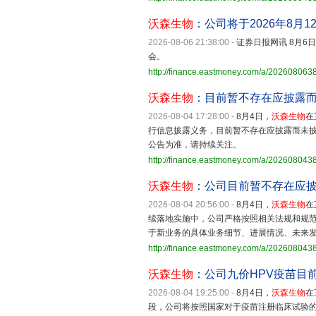
沃森生物
：公司将于2026年8月
2026-08-06 21:38:00
-
证券日报网讯 8月6
会。
http://finance.eastmoney.com/a/20260806
沃森生物
：目前暂不存在应披露
2026-08-04 17:28:00
-
8月4日，
沃森生物
在
行信息披露义务，目前暂不存在应披露而未
公告为准，请持续关注。
http://finance.eastmoney.com/a/20260804
沃森生物
：公司目前暂不存在应
2026-08-04 20:56:00
-
8月4日，
沃森生物
在
续落地实施中，公司严格按照相关法规和规
于新业务的具体业务细节、进展情况、未来
http://finance.eastmoney.com/a/20260804
沃森生物
：公司九价HPV疫苗目前
2026-08-04 19:25:00
-
8月4日，
沃森生物
在
段，公司将按照国家对于疫苗注册临床试验