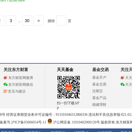
3830773236.html
2
3
30
>
...
跳转
页
关注东方财富
天天基金
基金交易
关注
基金开户
东方财富网微博
天
基金交易
东方财富网微信
天
活期宝
意见与建议
基金产品
扫一扫下载AP
稳健理财
P
 经营证券期货业务许可证编号：913101046312860336 违法和不良信息举报:021-612
案号:沪ICP备05006054号-11
沪公网安备 31010402000120号
版权所有:东方财富