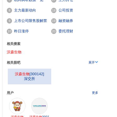
7
17
主力最新动向
公司投资
8
18
上市公司限售股解禁
融资融券
9
19
一览
昨日涨停
委托理财
10
20
相关搜索
沃森生物
相关股吧
展开
沃森生物
[
300142
]
深交所
用户
更多