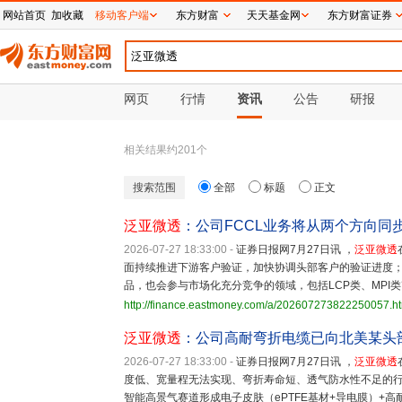
网站首页
加收藏
移动客户端
东方财富
天天基金网
东方财富证券
网页
行情
资讯
公告
研报
相关结果约
201
个
搜索范围
全部
标题
正文
泛亚微透
：公司FCCL业务将从两个方向同
2026-07-27 18:33:00
-
证券日报网7月27日讯 ，
泛亚微透
面持续推进下游客户验证，加快协调头部客户的验证进度；
品，也会参与市场化充分竞争的领域，包括LCP类、MPI类
http://finance.eastmoney.com/a/202607273822250057.h
泛亚微透
：公司高耐弯折电缆已向北美某头
2026-07-27 18:33:00
-
证券日报网7月27日讯 ，
泛亚微透
度低、宽量程无法实现、弯折寿命短、透气防水性不足的行
智能高景气赛道形成电子皮肤（ePTFE基材+导电膜）+