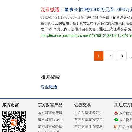
泛亚微透
：董事长拟增持500万元至1000
2026-07-21 17:06:03
-
上证报中国证券网讯（记者潘建樑
董事长张云的通知，基于其对公司未来持续稳定发展的信
之日起6个月以内，使用其自有资金，通过上海证券交易所
http://finance.eastmoney.com/a/202607213815617823.h
1
2
3
...
相关搜索
泛亚微透
东方财富
东方财富产品
证券交易
关注东方
东方财富免费版
东方财富证券开户
东方财
东方财富Level-2
东方财富在线交易
东方财
东方财富策略版
东方财富证券交易
意见与