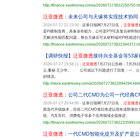
http://finance.eastmoney.com/a/202607273822250750.h
泛亚微透
：未来公司与天缘将实现技术协同
2026-07-27 21:23:00
-
证券日报网7月27日讯 ，
泛亚微透
是PI膜制造商，具备涂布能力，公司是PTFE及复合材料
艺解决性能匹配问题，整合天缘后可从材料端对PI性能进
http://finance.eastmoney.com/a/202607273822384372.h
【调研快报】
泛亚微透
接待兴全基金等53家
2026-07-27 15:58:11
-
泛亚微透
7月27日公告称，7月2
云,董秘 王少华。 公司就以下问题进行了回复：一、公
的情况。
http://stock.eastmoney.com/a/202607273822094294.html
泛亚微透
：公司二代CMD为公司一代经典C
2026-07-27 20:44:00
-
证券日报网7月27日讯 ，
泛亚微透
面迭代升级版本，目前二代CMD项目推进以现有成熟项目
统、汽车车灯、消费电子等多个应用领域全面推进。
http://finance.eastmoney.com/a/202607273822335993.h
泛亚微透
：一代CMD智能化提升及扩产是公