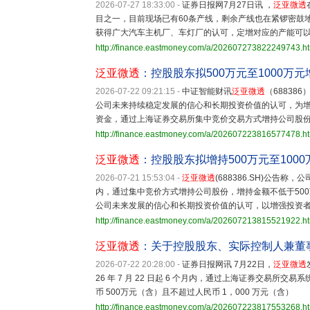
2026-07-27 18:33:00
-
证券日报网7月27日讯 ，
泛亚微透
目之一，目前现场已有60条产线，剩余产线也在紧锣密鼓
获得广大汽车主机厂、车灯厂的认可，定增对应的产能可
http://finance.eastmoney.com/a/202607273822249743.h
泛亚微透
：控股股东拟500万元至1000万
2026-07-22 09:21:15
-
中证智能财讯
泛亚微透
（68838
公司未来持续稳定发展的信心和长期投资价值的认可，为增
资金，通过上海证券交易所集中竞价交易方式增持公司股份
http://finance.eastmoney.com/a/202607223816577478.h
泛亚微透
：控股股东拟增持500万元至100
2026-07-21 15:53:04
-
泛亚微透
(688386.SH)公
内，通过集中竞价方式增持公司股份，增持金额不低于500
公司未来发展的信心和长期投资价值的认可，以增强投资
http://finance.eastmoney.com/a/202607213815521922.h
泛亚微透
：关于控股股东、实际控制人兼董
2026-07-22 20:28:00
-
证券日报网讯 7月22日，
泛亚微透
26 年 7 月 22 日起 6 个月内，通过上海证券交易所
币 500万元（含）且不超过人民币 1，000 万元（含）
http://finance.eastmoney.com/a/202607223817553268.h