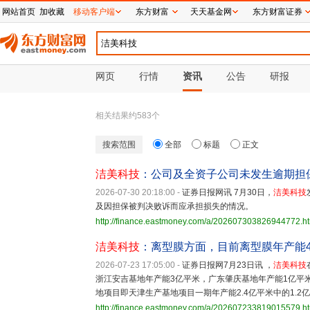
网站首页
加收藏
移动客户端
东方财富
天天基金网
东方财富证券
网页
行情
资讯
公告
研报
相关结果约
583
个
搜索范围
全部
标题
正文
洁美科技
：公司及全资子公司未发生逾期担
2026-07-30 20:18:00
-
证券日报网讯 7月30日，
洁美科技
及因担保被判决败诉而应承担损失的情况。
http://finance.eastmoney.com/a/202607303826944772.h
洁美科技
：离型膜方面，目前离型膜年产能
2026-07-23 17:05:00
-
证券日报网7月23日讯 ，
洁美科技
浙江安吉基地年产能3亿平米，广东肇庆基地年产能1亿平
地项目即天津生产基地项目一期年产能2.4亿平米中的1.2
http://finance.eastmoney.com/a/202607233819015579.h