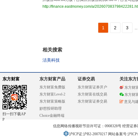
http://finance.eastmoney.com/a/202607083798422281.h
1
2
3
...
相关搜索
洁美科技
东方财富
东方财富产品
证券交易
关注东方
东方财富免费版
东方财富证券开户
东方财
东方财富Level-2
东方财富在线交易
东方财
东方财富策略版
东方财富证券交易
意见与
妙想投研助理
扫一扫下载AP
Choice金融终端
P
信息网络传播视听节目许可证：0908328号 经营证券期货业务
沪ICP证:沪B2-20070217
网站备案号:沪ICP备0