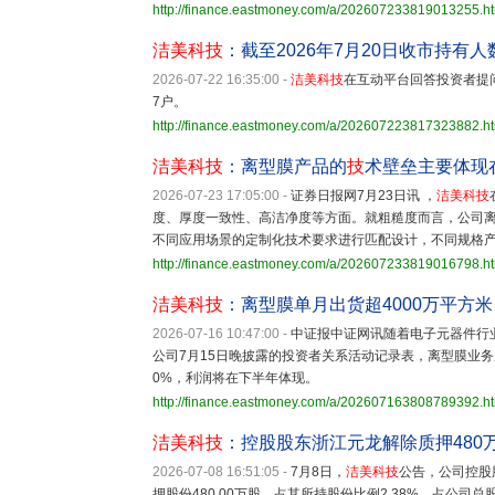
http://finance.eastmoney.com/a/202607233819013255.h
洁美科技
：截至2026年7月20日收市持有人
2026-07-22 16:35:00
-
洁美科技
在互动平台回答投资者提问
7户。
http://finance.eastmoney.com/a/202607223817323882.h
洁美科技
：离型膜产品的
技
术壁垒主要体现
2026-07-23 17:05:00
-
证券日报网7月23日讯 ，
洁美科技
度、厚度一致性、高洁净度等方面。就粗糙度而言，公司离
不同应用场景的定制化技术要求进行匹配设计，不同规格
http://finance.eastmoney.com/a/202607233819016798.h
洁美科技
：离型膜单月出货超4000万平方
2026-07-16 10:47:00
-
中证报中证网讯随着电子元器件行
公司7月15日晚披露的投资者关系活动记录表，离型膜业务
0%，利润将在下半年体现。
http://finance.eastmoney.com/a/202607163808789392.h
洁美科技
：控股股东浙江元龙解除质押480
2026-07-08 16:51:05
-
7月8日，
洁美科技
公告，公司控股
押股份480.00万股，占其所持股份比例2.38%，占公司总股