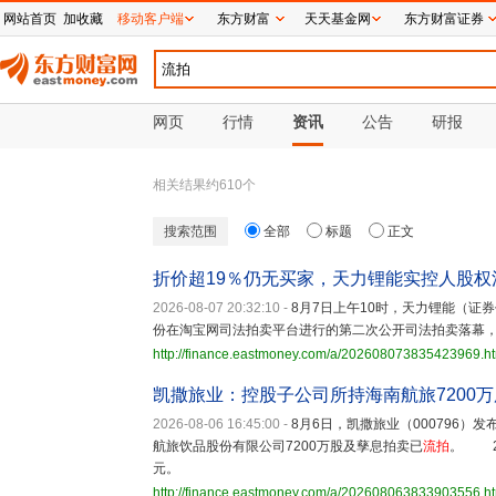
网站首页
加收藏
移动客户端
东方财富
天天基金网
东方财富证券
网页
行情
资讯
公告
研报
相关结果约
610
个
搜索范围
全部
标题
正文
折价超19％仍无买家，天力锂能实控人股权
2026-08-07 20:32:10
-
8月7日上午10时，天力锂能（证券
份在淘宝网司法拍卖平台进行的第二次公开司法拍卖落幕
http://finance.eastmoney.com/a/202608073835423969.h
凯撒旅业：控股子公司所持海南航旅7200
2026-08-06 16:45:00
-
8月6日，凯撒旅业（000796
航旅饮品股份有限公司7200万股及孳息拍卖已
流拍
。 2
元。
http://finance.eastmoney.com/a/202608063833903556.h