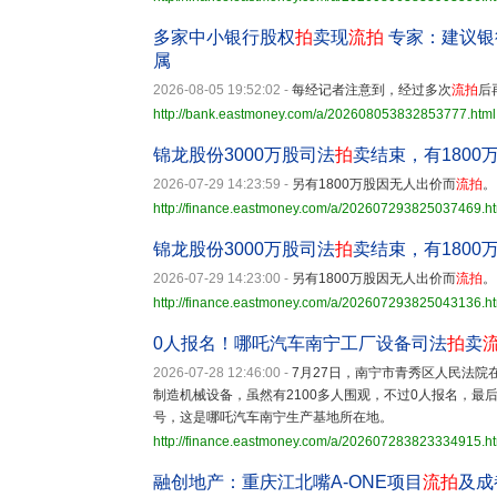
多家中小银行股权
拍
卖现
流拍
专家：建议银
属
2026-08-05 19:52:02
-
每经记者注意到，经过多次
流拍
后
http://bank.eastmoney.com/a/202608053832853777.html
锦龙股份3000万股司法
拍
卖结束，有1800
2026-07-29 14:23:59
-
另有1800万股因无人出价而
流拍
。
http://finance.eastmoney.com/a/202607293825037469.h
锦龙股份3000万股司法
拍
卖结束，有1800
2026-07-29 14:23:00
-
另有1800万股因无人出价而
流拍
。
http://finance.eastmoney.com/a/202607293825043136.h
0人报名！哪吒汽车南宁工厂设备司法
拍
卖
2026-07-28 12:46:00
-
7月27日，南宁市青秀区人民法
制造机械设备，虽然有2100多人围观，不过0人报名，最
号，这是哪吒汽车南宁生产基地所在地。
http://finance.eastmoney.com/a/202607283823334915.h
融创地产：重庆江北嘴A-ONE项目
流拍
及成