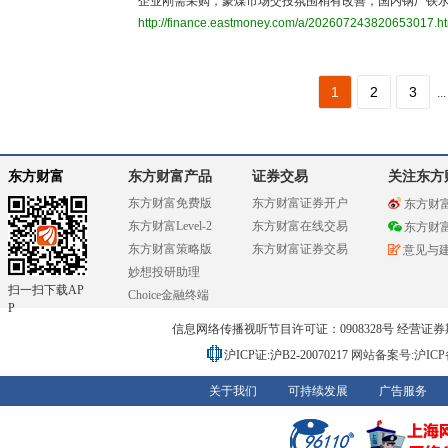
企业刚需采购，蒙煤市场交投氛围稍有改善，国内钢厂铁
http://finance.eastmoney.com/a/202607243820653017.h
1
2
3
...
东方财富
东方财富产品
证券交易
关注东方
东方财富免费版
东方财富证券开户
东方财
东方财富Level-2
东方财富在线交易
东方财
东方财富策略版
东方财富证券交易
意见与
妙想投研助理
扫一扫下载AP
Choice金融终端
P
信息网络传播视听节目许可证：0908328号 经营证券期货业务
沪ICP证:沪B2-20070217
网站备案号:沪ICP备0
关于我们
可持续发展
广告服务