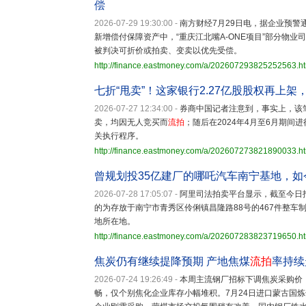
偿
2026-07-29 19:30:00
-
南方财经7月29日电，据企业预
新增偿付保障资产中，“重庆江北嘴A-ONE项目”部分物业
被判决可折价或拍卖、变卖以优先受偿。
http://finance.eastmoney.com/a/202607293825252563.h
七折“甩卖”！这家银行2.27亿股股权再上架
2026-07-27 12:34:00
-
券商中国记者注意到，事实上，该笔
卖，均因无人竞买而
流拍
；随后在2024年4月至6月期
关执行程序。
http://finance.eastmoney.com/a/202607273821890033.h
曾规划投35亿建厂的哪吒汽车南宁基地，如今
2026-07-28 17:05:07
-
阿里司法拍卖平台显示，截至今日
的为存放于南宁市青秀区伶俐镇昌隆路88号的467件整
地所在地。
http://finance.eastmoney.com/a/202607283823719650.h
焦炭仍有继续提降预期 产地焦煤
流拍
率持续
2026-07-24 19:26:49
-
本周主流钢厂招标下调焦炭采购价，
畅，仅个别焦化企业库存小幅堆积。7月24日进口蒙古国