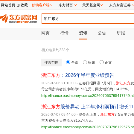
网站首页
加收藏
移动客户端
东方财富
天天基金网
东方财富证券
网页
行情
资讯
公告
研报
相关结果约
228
个
搜索范围
全部
标题
正文
浙江东方
：2026年半年度业绩预告
2026-07-06 21:10:00
-
证券日报网讯 7月6日，
浙江东方
发
母公司所有者的净利润8.72亿元，同比增长约114.25%。
http://finance.eastmoney.com/a/202607063795417749.h
浙江东方
股价异动 上半年净利润预计增长114
2026-07-07 09:44:00
-
资金面上看，
浙江东方
近5日主力
主力资金全天净流入815.74万元。
http://finance.eastmoney.com/a/202607073796129575.h