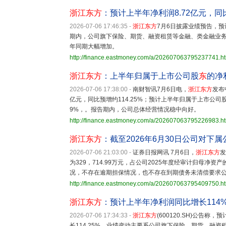
浙江东方
：预计上半年净利润8.72亿元，同比
2026-07-06 17:46:35
-
浙江东方
7月6日披露业绩预告，预计
期内，公司旗下保险、期货、融资租赁等金融、类金融业
年同期大幅增加。
http://finance.eastmoney.com/a/202607063795237741.h
浙江东方
：上半年归属于上市公司股
东
的净
2026-07-06 17:38:00
-
南财智讯7月6日电，
浙江东方
发布
亿元，同比预增约114.25%；预计上半年归属于上市公司股
9%，。报告期内，公司总体经营情况稳中向好。
http://finance.eastmoney.com/a/202607063795226983.h
浙江东方
：截至2026年6月30日公司对下属
2026-07-06 21:03:00
-
证券日报网讯 7月6日，
浙江东方
发
为329，714.99万元，占公司2025年度经审计归母净
况，不存在逾期担保情况，也不存在到期债务未清偿要求
http://finance.eastmoney.com/a/202607063795409750.h
浙江东方
：预计上半年净利润同比增长114
2026-07-06 17:34:33
-
浙江东方
(600120.SH)公告
长114.25%。业绩变动主要系公司旗下保险、期货、融