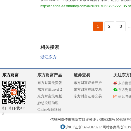
http://finance.eastmoney.com/a/202607063795222135.h
1
2
3
...
相关搜索
浙江东方
东方财富
东方财富产品
证券交易
关注东方
东方财富免费版
东方财富证券开户
东方财
东方财富Level-2
东方财富在线交易
东方财
东方财富策略版
东方财富证券交易
意见与
妙想投研助理
扫一扫下载AP
Choice金融终端
P
信息网络传播视听节目许可证：0908328号 经营证券期货业务
沪ICP证:沪B2-20070217
网站备案号:沪ICP备0