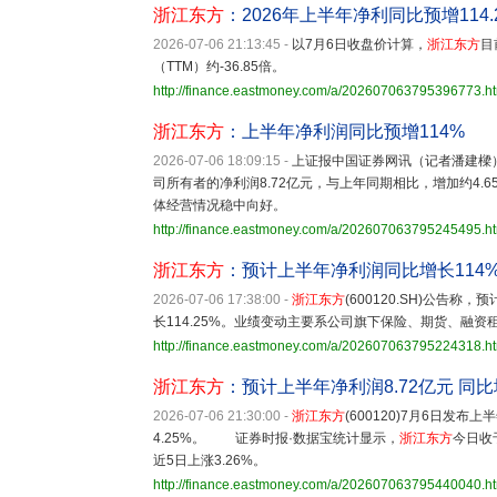
浙江东方
：2026年上半年净利同比预增114.
2026-07-06 21:13:45
-
以7月6日收盘价计算，
浙江东方
目
（TTM）约-36.85倍。
http://finance.eastmoney.com/a/202607063795396773.h
浙江东方
：上半年净利润同比预增114%
2026-07-06 18:09:15
-
上证报中国证券网讯（记者潘建樑
司所有者的净利润8.72亿元，与上年同期相比，增加约4.
体经营情况稳中向好。
http://finance.eastmoney.com/a/202607063795245495.h
浙江东方
：预计上半年净利润同比增长114
2026-07-06 17:38:00
-
浙江东方
(600120.SH)公告
长114.25%。业绩变动主要系公司旗下保险、期货、融
http://finance.eastmoney.com/a/202607063795224318.h
浙江东方
：预计上半年净利润8.72亿元 同比增
2026-07-06 21:30:00
-
浙江东方
(600120)7月6日发
4.25%。 证券时报·数据宝统计显示，
浙江东方
今日收于
近5日上涨3.26%。
http://finance.eastmoney.com/a/202607063795440040.h