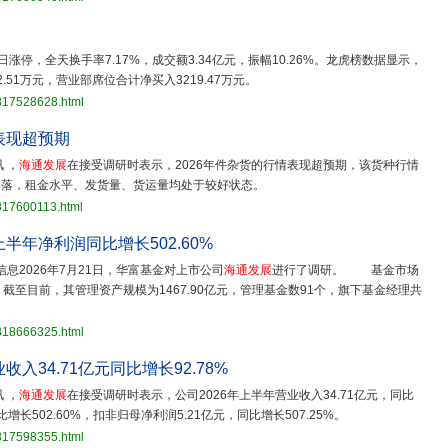
2)今日涨停，全天换手率7.17%，成交额3.34亿元，振幅10.26%。龙虎榜数据显示，
2.51万元，营业部席位合计净买入3219.47万元。
3817528628.html
表现超预期
 ，
海通发展
在接受调研时表示，2026年件杂货的行情表现超预期，该货种行情
所回落，租金水平、发货量、货运量均处于较好状态。
817600113.html
上半年净利润同比增长502.60%
息2026年7月21日，华富基金对上市公司
海通发展
进行了调研。 基金市场
。截至目前，其管理资产规模为1467.90亿元，管理基金数91个，旗下基金经理共
3818666325.html
收入34.71亿元同比增长92.78%
 ，
海通发展
在接受调研时表示，公司2026年上半年营业收入34.71亿元，同比
比增长502.60%，扣非归母净利润5.21亿元，同比增长507.25%。
3817598355.html