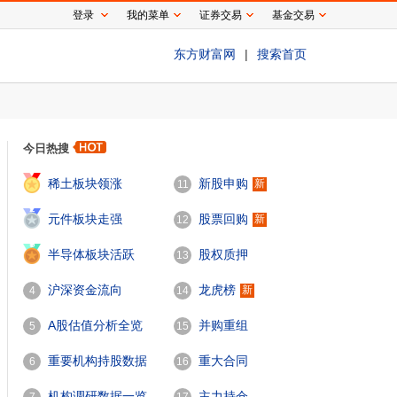
登录
我的菜单
证券交易
基金交易
东方财富网
|
搜索首页
今日热搜
1
稀土板块领涨
新股申购
新
11
2
元件板块走强
股票回购
新
12
3
半导体板块活跃
股权质押
13
沪深资金流向
龙虎榜
新
4
14
A股估值分析全览
并购重组
5
15
重要机构持股数据
重大合同
6
16
机构调研数据一览
主力持仓