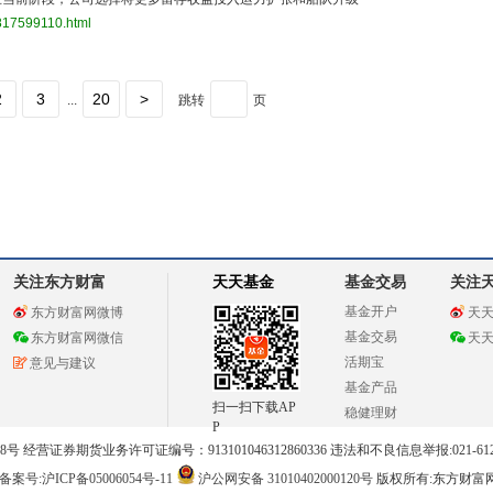
817599110.html
2
3
20
>
...
跳转
页
关注东方财富
天天基金
基金交易
关注
基金开户
东方财富网微博
天
基金交易
东方财富网微信
天
活期宝
意见与建议
基金产品
扫一扫下载AP
稳健理财
P
 经营证券期货业务许可证编号：913101046312860336 违法和不良信息举报:021-612
案号:沪ICP备05006054号-11
沪公网安备 31010402000120号
版权所有:东方财富