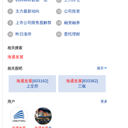
7
17
主力最新动向
公司投资
8
18
上市公司限售股解禁
融资融券
9
19
一览
昨日涨停
委托理财
10
20
相关搜索
海通发展
相关股吧
展开
海通发展
[
603162
]
海通发展
[
833362
]
上交所
三板
用户
更多