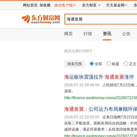
网站首页
加收藏
移动客户端
东方财富
天天基金网
网页
行情
资讯
公告
相关结果约
398
个
搜索范围
全部
标题
正文
海
运板块震荡拉升
海通发展
涨停
2026-07-22 09:46:00
-
人民财讯7月22日电
居前。
http://finance.eastmoney.com/a/20260722
海通发展
：公司运力布局兼顾环
2026-07-22 20:56:00
-
证券日报网7月22日讯
采取二手船改造、新船布局结合的战略：针
减排设施，满足环保要求；从投资回报角度测
http://finance.eastmoney.com/a/20260722