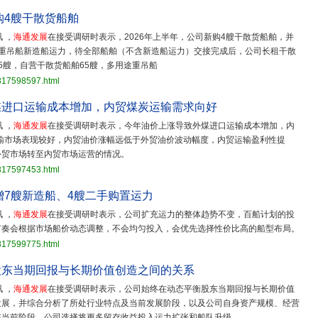
购4艘干散货船舶
 ，
海通发展
在接受调研时表示，2026年上半年，公司新购4艘干散货船舶，并
途重吊船新造船运力，待全部船舶（不含新造船运力）交接完成后，公司长租干散
5艘，自营干散货船舶65艘，多用途重吊船
3817598597.html
煤进口运输成本增加，内贸煤炭运输需求向好
 ，
海通发展
在接受调研时表示，今年油价上涨导致外煤进口运输成本增加，内
运输市场表现较好，内贸油价涨幅远低于外贸油价波动幅度，内贸运输盈利性提
外贸市场转至内贸市场运营的情况。
3817597453.html
增7艘新造船、4艘二手购置运力
 ，
海通发展
在接受调研时表示，公司扩充运力的整体趋势不变，百船计划的投
节奏会根据市场船价动态调整，不会均匀投入，会优先选择性价比高的船型布局。
3817599775.html
股东当期回报与长期价值创造之间的关系
 ，
海通发展
在接受调研时表示，公司始终在动态平衡股东当期回报与长期价值
发展，并综合分析了所处行业特点及当前发展阶段，以及公司自身资产规模、经营
在当前阶段，公司选择将更多留存收益投入运力扩张和船队升级