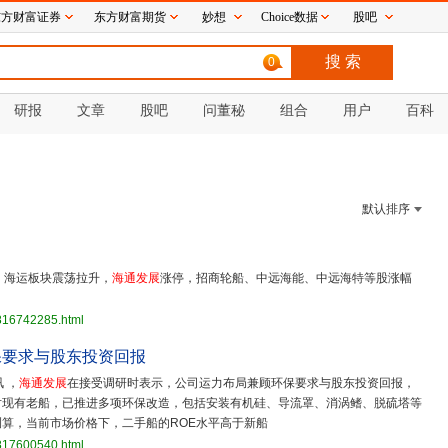
东方财富证券
东方财富期货
妙想
Choice数据
股吧
0
研报
文章
股吧
问董秘
组合
用户
百科
默认排序
，海运板块震荡拉升，
海通发展
涨停，招商轮船、中远海能、中远海特等股涨幅
3816742285.html
保要求与股东投资回报
 ，
海通发展
在接受调研时表示，公司运力布局兼顾环保要求与股东投资回报，
对现有老船，已推进多项环保改造，包括安装有机硅、导流罩、消涡鳍、脱硫塔等
算，当前市场价格下，二手船的ROE水平高于新船
3817600540.html