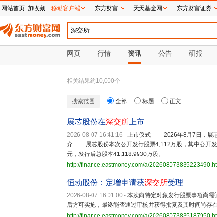
网站首页
加收藏
移动客户端
东方财富
天天基金网
东方财富证券
网页
行情
资讯
公告
研报
相关结果约
10,000
个
搜索范围
全部
标题
正文
展芯股份在
深交所
上市
2026-08-07 16:41:16
-
上市仪式 2026年8月7日，展芯
介 展芯股份本次公开发行股票4,112万股，其中公开发行新股
元，发行后总股本41,118.9930万股。
http://finance.eastmoney.com/a/202608073835223490.h
恒勃股份：定增申请获
深交所
受理
2026-08-07 16:01:00
-
本次向特定对象发行股票事项尚需
后方可实施，最终能否通过审核并获得批复及其时间尚存
http://finance.eastmoney.com/a/202608073835187950.h