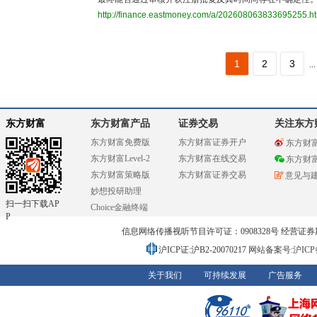
http://finance.eastmoney.com/a/202608063833695255.h
1
2
3
...
东方财富
东方财富产品
证券交易
关注东方
东方财富免费版
东方财富证券开户
东方财
东方财富Level-2
东方财富在线交易
东方财
东方财富策略版
东方财富证券交易
意见与
妙想投研助理
扫一扫下载AP
Choice金融终端
P
信息网络传播视听节目许可证：0908328号 经营证券期货业务
沪ICP证:沪B2-20070217
网站备案号:沪ICP备0
关于我们
可持续发展
广告服务