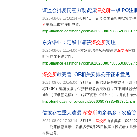
证监会批复同意力勤资源
深交所
主板IPO注
2026-08-07 17:02:34
-
8月7日，证监会发布相关批复文
所
主板上市的注册申请。
http://finance.eastmoney.com/a/202608073835262861.h
东方锆业：定增申请获
深交所
受理
2026-08-07 11:54:00
-
本次定增事项尚需通过
深交所
审核
时间存在不确定性。
http://finance.eastmoney.com/a/202608073835008052.h
深交所
就完善LOF相关安排公开征求意见
2026-08-07 20:55:00
-
8月7日，据深圳证券交易所（以下
称“LOF”）规范发展，保护投资者合法权益，在中国证监
通知（征求意见稿）》（以下简称《通知》），并向社会
http://fund.eastmoney.com/a/202608073835481861.html
信披存在重大遗漏
深交所
向多氟多下发监管
2026-08-07 17:03:19
-
8月4日，
深交所
向多氟多（0024
公开信息显示，多氟多于6月26日披露《投资者关系活
材料业务。