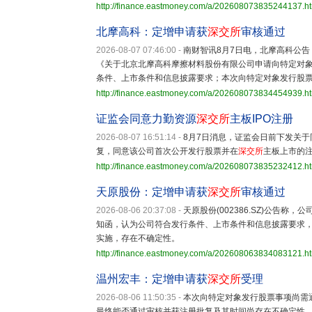
http://finance.eastmoney.com/a/202608073835244137.h
北摩高科：定增申请获
深交所
审核通过
2026-08-07 07:46:00
-
南财智讯8月7日电，北摩高科公告
《关于北京北摩高科摩擦材料股份有限公司申请向特定对
条件、上市条件和信息披露要求；本次向特定对象发行股
http://finance.eastmoney.com/a/202608073834454939.h
证监会同意力勤资源
深交所
主板IPO注册
2026-08-07 16:51:14
-
8月7日消息，证监会日前下发关
复，同意该公司首次公开发行股票并在
深交所
主板上市的
http://finance.eastmoney.com/a/202608073835232412.h
天原股份：定增申请获
深交所
审核通过
2026-08-06 20:37:08
-
天原股份(002386.SZ)公告称，公
知函，认为公司符合发行条件、上市条件和信息披露要求
实施，存在不确定性。
http://finance.eastmoney.com/a/202608063834083121.h
温州宏丰：定增申请获
深交所
受理
2026-08-06 11:50:35
-
本次向特定对象发行股票事项尚需
最终能否通过审核并获注册批复及其时间尚存在不确定性