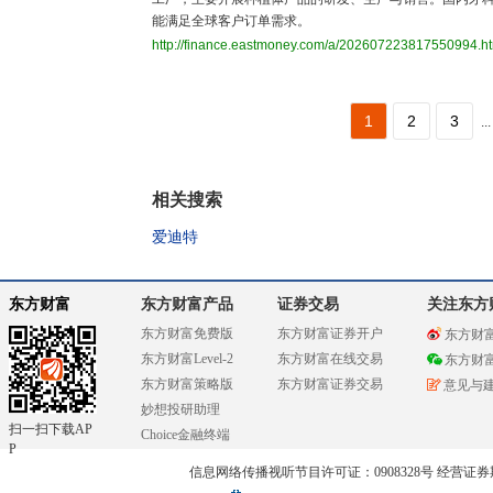
能满足全球客户订单需求。
http://finance.eastmoney.com/a/202607223817550994.h
1
2
3
...
相关搜索
爱迪特
东方财富
东方财富产品
证券交易
关注东方
东方财富免费版
东方财富证券开户
东方财
东方财富Level-2
东方财富在线交易
东方财
东方财富策略版
东方财富证券交易
意见与
妙想投研助理
扫一扫下载AP
Choice金融终端
P
信息网络传播视听节目许可证：0908328号 经营证券期货业务