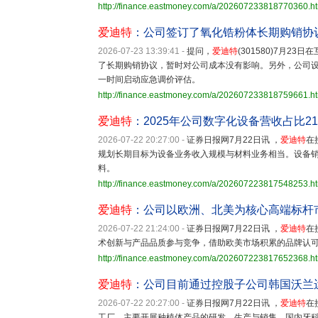
http://finance.eastmoney.com/a/202607233818770360.h
爱迪特
：公司签订了氧化锆粉体长期购销协
2026-07-23 13:39:41
-
提问，
爱迪特
(301580)7月
了长期购销协议，暂时对公司成本没有影响。另外，公司
一时间启动应急调价评估。
http://finance.eastmoney.com/a/202607233818759661.h
爱迪特
：2025年公司数字化设备营收占比21.
2026-07-22 20:27:00
-
证券日报网7月22日讯 ，
爱迪特
在
规划长期目标为设备业务收入规模与材料业务相当。设备销
料。
http://finance.eastmoney.com/a/202607223817548253.h
爱迪特
：公司以欧洲、北美为核心高端标杆
2026-07-22 21:24:00
-
证券日报网7月22日讯 ，
爱迪特
在
术创新与产品品质参与竞争，借助欧美市场积累的品牌认
http://finance.eastmoney.com/a/202607223817652368.h
爱迪特
：公司目前通过控股子公司韩国沃兰
2026-07-22 20:27:00
-
证券日报网7月22日讯 ，
爱迪特
在
工厂，主要开展种植体产品的研发、生产与销售。国内牙