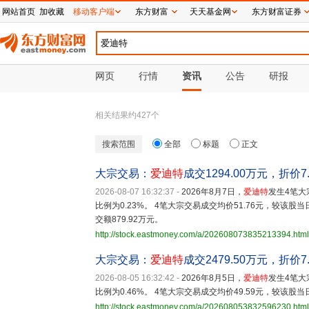
网站首页
加收藏
移动客户端
东方财富
天天基金网
东方财富证券
网页
行情
资讯
公告
研报
相关结果约
427
个
搜索范围
全部
标题
正文
大宗交易：
爱迪特
成交1294.00万元，折价7.
2026-08-07 16:32:37
-
2026年8月7日，
爱迪特
发生4笔大
比例为0.23%。 4笔大宗交易成交均价51.76元，较该股当日
交额879.92万元。
http://stock.eastmoney.com/a/202608073835213394.html
大宗交易：
爱迪特
成交2479.50万元，折价7.
2026-08-05 16:32:42
-
2026年8月5日，
爱迪特
发生4笔大
比例为0.46%。 4笔大宗交易成交均价49.59元，较该股当日
http://stock.eastmoney.com/a/202608053832596230.html