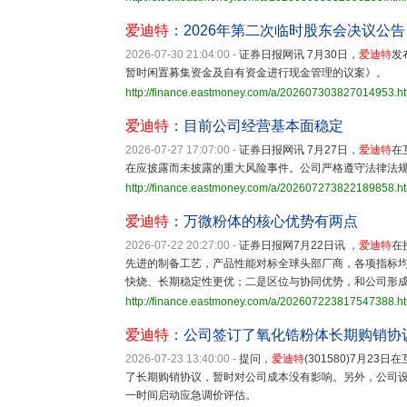
爱迪特
：2026年第二次临时股东会决议公告
2026-07-30 21:04:00
-
证券日报网讯 7月30日，
爱迪特
发
暂时闲置募集资金及自有资金进行现金管理的议案》。
http://finance.eastmoney.com/a/202607303827014953.h
爱迪特
：目前公司经营基本面稳定
2026-07-27 17:07:00
-
证券日报网讯 7月27日，
爱迪特
在
在应披露而未披露的重大风险事件。公司严格遵守法律法
http://finance.eastmoney.com/a/202607273822189858.h
爱迪特
：万微粉体的核心优势有两点
2026-07-22 20:27:00
-
证券日报网7月22日讯 ，
爱迪特
在
先进的制备工艺，产品性能对标全球头部厂商，各项指标
快烧、长期稳定性更优；二是区位与协同优势，和公司形成
http://finance.eastmoney.com/a/202607223817547388.h
爱迪特
：公司签订了氧化锆粉体长期购销协
2026-07-23 13:40:00
-
提问，
爱迪特
(301580)7月
了长期购销协议，暂时对公司成本没有影响。另外，公司
一时间启动应急调价评估。