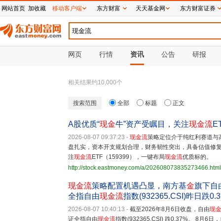
网站首页
加收藏
移动客户端
东方财富
天天基金网
东方财富证券
网页
行情
资讯
公告
研报
相关结果约
10,000
个
搜索范围
全部
标题
正文
A股优质“
现金
牛”资产受瞩目，关注
现金流
E
2026-08-07 09:37:23
-
现金流
策略定位介于纯红利赛道与
盘扎实，资本开支规划合理，财务韧性突出，具备估值修复
注
现金流
ETF（159399），一键布局
现金流
优质标的。
http://stock.eastmoney.com/a/202608073835273466.html
现金流
策略配置机遇凸显，南方基
金
旗下自
全指自由
现金流
指数(932365.CSI)昨日跌0.
2026-08-07 10:40:13
-
截至2026年8月6日收盘，自由
现
证全指自由
现金流
指数(932365.CSI) 跌0.37%。 8月6日