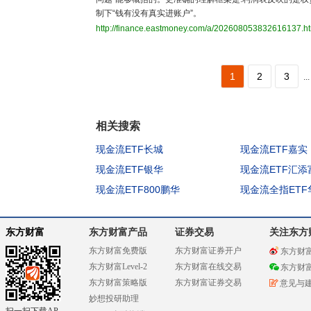
制下“钱有没有真实进账户”。
http://finance.eastmoney.com/a/202608053832616137.h
1
2
3
...
相关搜索
现金流ETF长城
现金流ETF嘉实
现金流ETF银华
现金流ETF汇添
现金流ETF800鹏华
现金流全指ETF
东方财富
东方财富产品
证券交易
关注东方
东方财富免费版
东方财富证券开户
东方财
东方财富Level-2
东方财富在线交易
东方财
东方财富策略版
东方财富证券交易
意见与
妙想投研助理