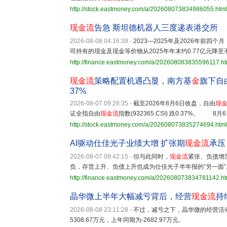
http://stock.eastmoney.com/a/202608073834986055.html
现金流
告急 斯坦德机器人三度递表港交所
2026-08-08 04:16:39
-
2023—2025年及2026年前四
司持有的现金及现金等价物从2025年年末约0.77亿元降至不
http://finance.eastmoney.com/a/202608083835596117.ht
现金流
策略配置机遇凸显，南方基
金
旗下自
37%
2026-08-07 09:28:35
-
截至2026年8月6日收盘，自由
现
证全指自由
现金流
指数(932365.CSI) 跌0.37%。 8
http://stock.eastmoney.com/a/202608073835274694.html
AI驱动仕佳光子业绩大增 扩张期
现金流
承压
2026-08-07 09:42:15
-
但与此同时，
现金流
紧张、负债增
负，存货上升、负债上升也成为仕佳光子半年报的“另一面”
http://finance.eastmoney.com/a/202608073834781142.ht
晶华微上半年大幅减亏背后，经营
现金流
持
2026-08-08 23:11:28
-
不过，减亏之下，晶华微的经营活
5308.67万元，上年同期为-2682.97万元。