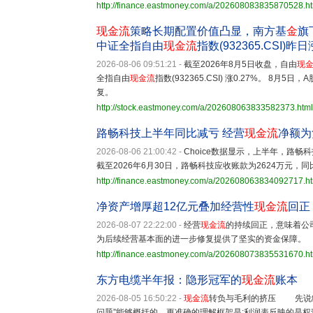
http://finance.eastmoney.com/a/202608083835870528.h
现金流
策略长期配置价值凸显，南方基
金
旗
中证全指自由
现金流
指数(932365.CSI)昨日
2026-08-06 09:51:21
-
截至2026年8月5日收盘，自由
现
全指自由
现金流
指数(932365.CSI) 涨0.27%。 
复。
http://stock.eastmoney.com/a/202608063833582373.html
路畅科技上半年同比减亏 经营
现金流
净额为
2026-08-06 21:00:42
-
Choice数据显示，上半年，路畅
截至2026年6月30日，路畅科技应收账款为2624万元，同比
http://finance.eastmoney.com/a/202608063834092717.h
净资产增厚超12亿元叠加经营性
现金流
回正
2026-08-07 22:22:00
-
经营
现金流
的持续回正，意味着公
为后续经营基本面的进一步修复提供了坚实的资金保障。
http://finance.eastmoney.com/a/202608073835531670.h
东方电缆半年报：隐形冠军的
现金流
账本
2026-08-05 16:50:22
-
现金流
转负与毛利的挤压 先说
问题”能够概括的。更准确的理解框架是:利润表反映的是