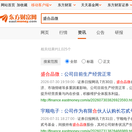
网站首页
加收藏
移动客户端
东方财富
天天基金网
东方财富证券
网页
行情
资讯
公告
研报
相关结果约
1,025
个
搜索范围
全部
标题
正文
盛合晶微
：公司目前生产经营正常
2026-07-30 19:59:00
-
证券日报网讯 7月30日，
盛合晶微
济、市场情绪等多重因素影响。公司目前生产经营正常，
提升经营质量与内在价值，积极维护全体股东利益。
http://finance.eastmoney.com/a/202607303826923593.h
宇顺电子：公司作为有限
合
伙人认购长芯贰
2026-07-31 18:27:00
-
证券日报网讯 7月31日，宇顺电
贰号基金，间接持有
盛合晶微
股份，其对公司财务状况产
http://finance.eastmoney.com/a/202607313828466989.h