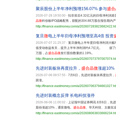
聚辰股份上半年净利预增156.07% 参与
盛合
2026-07-28 19:50:00
-
扣非前后4.32亿元的归母净利润差
晶微
科创板IPO战略配售，获配的304.88万股在报告期
http://finance.eastmoney.com/a/202607283823682422.h
复旦
微
电上半年归母净利预增至高4倍 投资
2026-07-07 21:25:37
-
复旦微电上半年度归母净利润大幅
值变动收益有关，提升上半年净利润约4.7亿元。 据了
万股，占
盛合晶微
发行股份数量的1.19%。
http://finance.eastmoney.com/a/202607073797007074.h
先进封装板块再度拉升，
盛合晶微
涨超10%
2026-07-06 09:57:55
-
7月6日，先进封装板块再度拉升，
跟涨。
http://finance.eastmoney.com/a/202607063794661027.h
先进封装概念反弹 长电科技涨停
2026-08-06 11:00:02
-
上证报中国证券网讯 8月6日，先
股份涨超10%，通富微电、
盛合晶微
、华天科技、太极实业
http://finance.eastmoney.com/a/202608063833666234.h