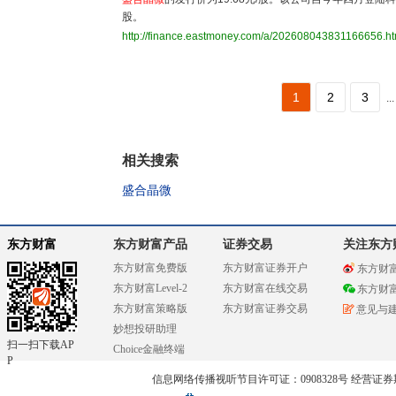
股。
http://finance.eastmoney.com/a/202608043831166656.ht
1
2
3
...
相关搜索
盛合晶微
东方财富
东方财富产品
证券交易
关注东方
东方财富免费版
东方财富证券开户
东方财
东方财富Level-2
东方财富在线交易
东方财
东方财富策略版
东方财富证券交易
意见与
妙想投研助理
扫一扫下载AP
Choice金融终端
P
信息网络传播视听节目许可证：0908328号 经营证券期货业务