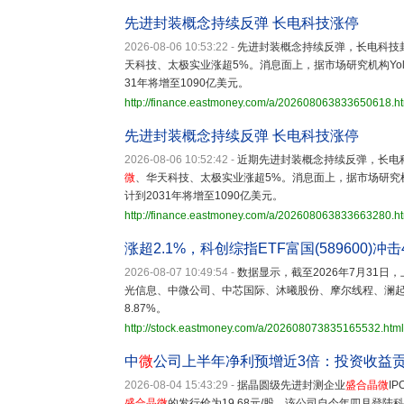
先进封装概念持续反弹 长电科技涨停
2026-08-06 10:53:22
-
先进封装概念持续反弹，长电科技
天科技、太极实业涨超5%。消息面上，据市场研究机构Yol
31年将增至1090亿美元。
http://finance.eastmoney.com/a/202608063833650618.h
先进封装概念持续反弹 长电科技涨停
2026-08-06 10:52:42
-
近期先进封装概念持续反弹，长电
微
、华天科技、太极实业涨超5%。消息面上，据市场研究机构
计到2031年将增至1090亿美元。
http://finance.eastmoney.com/a/202608063833663280.h
涨超2.1%，科创综指ETF富国(589600)冲
2026-08-07 10:49:54
-
数据显示，截至2026年7月31日
光信息、中微公司、中芯国际、沐曦股份、摩尔线程、澜
8.87%。
http://stock.eastmoney.com/a/202608073835165532.html
中
微
公司上半年净利预增近3倍：投资收益
2026-08-04 15:43:29
-
据晶圆级先进封测企业
盛合晶微
I
盛合晶微
的发行价为19.68元/股。该公司自今年四月登陆科