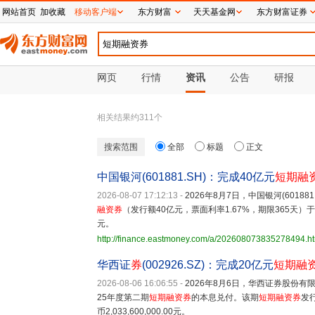
网站首页
加收藏
移动客户端
东方财富
天天基金网
东方财富证券
网页
行情
资讯
公告
研报
相关结果约
311
个
搜索范围
全部
标题
正文
中国银河(601881.SH)：完成40亿元
短期融
2026-08-07 17:12:13
-
2026年8月7日，中国银河(6018
融资券
（发行额40亿元，票面利率1.67%，期限365天）于
元。
http://finance.eastmoney.com/a/202608073835278494.h
华西证
券
(002926.SZ)：完成20亿元
短期融
2026-08-06 16:06:55
-
2026年8月6日，华西证券股份有限
25年度第二期
短期融资券
的本息兑付。该期
短期融资券
发
币2,033,600,000.00元。