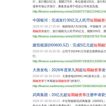
行，发行额10亿元，期限270天，单位面值100元，发行
债券市场公开发行，募集资金用于偿还公司有息负债。
http://finance.eastmoney.com/a/202607273822154613.h
中国银河：完成发行30亿元人民币
短期融资
2026-07-28 17:25:00
-
南财智讯7月28日电，中国银河（06
期融资券
发行，发行规模为人民币30亿元，期限359天，
http://finance.eastmoney.com/a/202607283823578170.h
建投能源(000600.SZ)：完成5亿元超
短期融
2026-07-29 16:35:39
-
公司于2024年12月获交易商协会1
行。
http://finance.eastmoney.com/a/202607293825133560.h
大唐发电：2026年度第九
期
超
短期融资券
发
2026-07-28 18:12:03
-
大唐发电(00991.HK)发布公
期融资券
”(“本期超
短期融资券
”)的发行。
http://finance.eastmoney.com/a/202607283823604160.h
武商集团：20亿元超
短期融资券
注册申请获
2026-07-28 09:20:22
-
中证智能财讯武商集团（000501
协会出具的《接受注册通知书》，交易商协会决定接受公