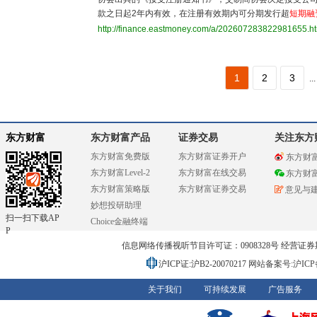
款之日起2年内有效，在注册有效期内可分期发行超
短期融
http://finance.eastmoney.com/a/202607283822981655.h
1
2
3
...
东方财富
东方财富产品
证券交易
关注东方
东方财富免费版
东方财富证券开户
东方财
东方财富Level-2
东方财富在线交易
东方财
东方财富策略版
东方财富证券交易
意见与
妙想投研助理
扫一扫下载AP
Choice金融终端
P
信息网络传播视听节目许可证：0908328号 经营证券期货业务
沪ICP证:沪B2-20070217
网站备案号:沪ICP备0
关于我们
可持续发展
广告服务