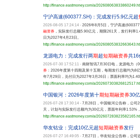
http://finance.eastmoney.com/a/202608063833860249.h
宁沪高速(600377.SH)：完成发行5.9亿元超
2026-08-05 17:24:14
-
2026年8月5日，宁沪高速(6003
融资券
，实际发行总额5.90亿元，期限261天，发行利率1.
日为2027年4月23日。
http://finance.eastmoney.com/a/202608053832663643.h
龙源电力：完成发行两
期
超
短期融资券
共1
2026-07-30 17:52:11
-
南财智讯7月30日电，龙源电力（00
券
：2026年度第十四期及第十五期，每期发行总额均为8亿
年7月29日，兑付日为2027年3月26日；票面利率均为1.4
http://finance.eastmoney.com/a/202607303826812517.h
中国银河：2026年度第十
期
短期融资券
30
2026-07-28 17:30:14
-
7月28日，中国银河公告称，公司2
天，计划与实际发行总额均为30亿元，票面年利率1.53%，起
http://finance.eastmoney.com/a/202607283823582165.h
华友钴业：完成10亿元超
短期融资券
发行
2026-07-27 16:49:05
-
7月27日，华友钴业公告称，公司近