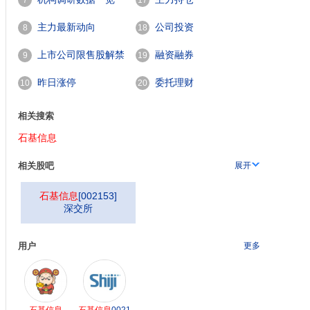
7
17
主力最新动向
公司投资
8
18
上市公司限售股解禁
融资融券
9
19
一览
昨日涨停
委托理财
10
20
相关搜索
石基信息
相关股吧
展开
石基信息
[
002153
]
深交所
用户
更多