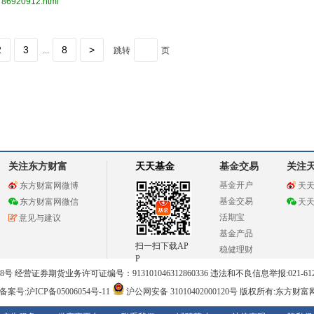
3786920912.html
2
3
8
>
...
跳转
页
关注东方财富
天天基金
基金交易
关注
基金开户
东方财富网微博
天
基金交易
东方财富网微信
天
活期宝
意见与建议
基金产品
扫一扫下载AP
稳健理财
P
 经营证券期货业务许可证编号：913101046312860336 违法和不良信息举报:021-612
案号:沪ICP备05006054号-11
沪公网安备 31010402000120号
版权所有:东方财富