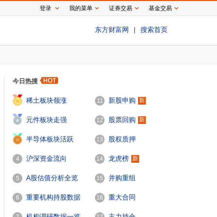
登录
我的菜单
证券交易
基金交易
东方财富网
|
搜索首页
今日热搜
1
稀土板块领涨
新股申购
新
11
2
元件板块走强
股票回购
新
12
3
半导体板块活跃
股权质押
13
沪深资金流向
龙虎榜
新
4
14
A股估值分析全览
并购重组
5
15
重要机构持股数据
重大合同
6
16
机构调研数据一览
主力持仓