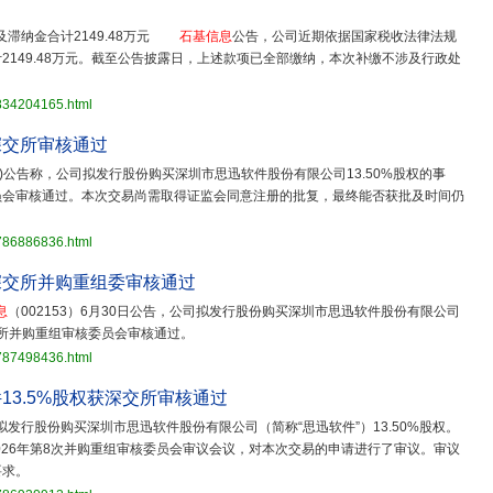
及滞纳金合计2149.48万元
石基信息
公告，公司近期依据国家税收法律法规
149.48万元。截至公告披露日，上述款项已全部缴纳，本次补缴不涉及行政处
3834204165.html
深交所审核通过
3.SZ)公告称，公司拟发行股份购买深圳市思迅软件股份有限公司13.50%股权的事
员会审核通过。本次交易尚需取得证监会同意注册的批复，最终能否获批及时间仍
3786886836.html
深交所并购重组委审核通过
息
（002153）6月30日公告，公司拟发行股份购买深圳市思迅软件股份有限公司
易所并购重组审核委员会审核通过。
3787498436.html
13.5%股权获深交所审核通过
拟发行股份购买深圳市思迅软件股份有限公司（简称“思迅软件”）13.50%股权。
026年第8次并购重组审核委员会审议会议，对本次交易的申请进行了审议。审议
要求。