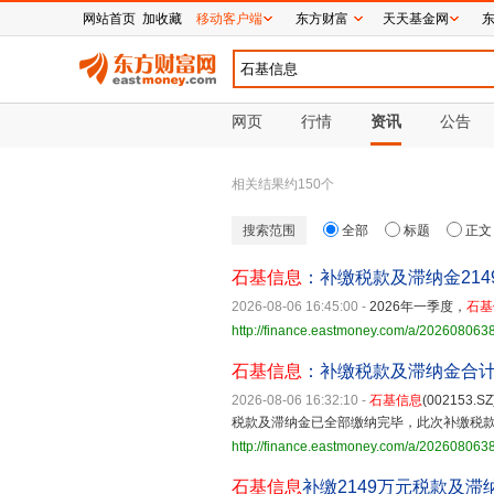
网站首页
加收藏
移动客户端
东方财富
天天基金网
网页
行情
资讯
公告
相关结果约
150
个
搜索范围
全部
标题
正文
石基信息
：补缴税款及滞纳金214
2026-08-06 16:45:00
-
2026年一季度，
石基
http://finance.eastmoney.com/a/20260806
石基信息
：补缴税款及滞纳金合计21
2026-08-06 16:32:10
-
石基信息
(00215
税款及滞纳金已全部缴纳完毕，此次补缴税
http://finance.eastmoney.com/a/20260806
石基信息
补缴2149万元税款及滞