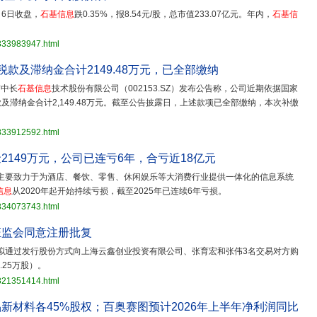
月6日收盘，
石基信息
跌0.35%，报8.54元/股，总市值233.07亿元。年内，
石基信
3833983947.html
补缴税款及滞纳金合计2149.48万元，已全部缴纳
京中长
石基信息
技术股份有限公司（002153.SZ）发布公告称，公司近期依据国家
滞纳金合计2,149.48万元。截至公告披露日，上述款项已全部缴纳，本次补缴
3833912592.html
2149万元，公司已连亏6年，合亏近18亿元
主要致力于为酒店、餐饮、零售、休闲娱乐等大消费行业提供一体化的信息系统
信息
从2020年起开始持续亏损，截至2025年已连续6年亏损。
3834073743.html
证监会同意注册批复
拟通过发行股份方式向上海云鑫创业投资有限公司、张育宏和张伟3名交易对方购
.25万股）。
3821351414.html
新材料各45%股权；百奥赛图预计2026年上半年净利润同比