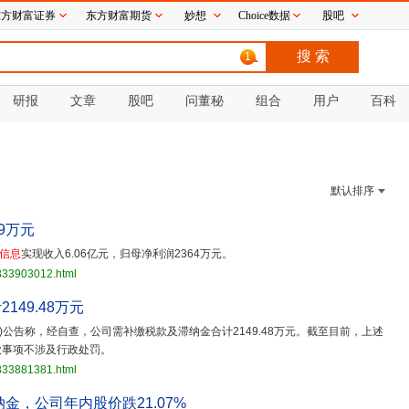
东方财富证券
东方财富期货
妙想
Choice数据
股吧
1
研报
文章
股吧
问董秘
组合
用户
百科
默认排序
9万元
信息
实现收入6.06亿元，归母净利润2364万元。
3833903012.html
49.48万元
3.SZ)公告称，经自查，公司需补缴税款及滞纳金合计2149.48万元。截至目前，上述
款事项不涉及行政处罚。
3833881381.html
纳金，公司年内股价跌21.07%