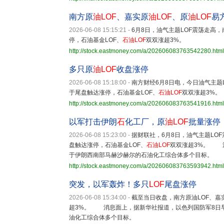
南方原
油LOF
、嘉实原
油LOF
、原
油LOF
易
2026-06-08 15:15:21
-
6月8日，油气主题LOF震荡走高，
停，石油基金LOF、
石油LOF
双双涨超3%。
http://stock.eastmoney.com/a/202606083763542280.html
多只原
油LOF
收盘涨停
2026-06-08 15:18:00
-
南方财经6月8日电，今日油气主题L
于尾盘触达涨停，石油基金LOF、
石油LOF
双双涨超3%。
http://stock.eastmoney.com/a/202606083763541916.html
以军打击伊朗
石
化工厂，原
油LOF
批量涨停
2026-06-08 15:23:00
-
据财联社，6月8日，油气主题LOF
盘触达涨停，石油基金LOF、
石油LOF
双双涨超3%。 
于伊朗西南部马赫沙赫尔的石油化工综合体多个目标。
http://stock.eastmoney.com/a/202606083763593942.html
突发，以军轰炸！多只
LOF
尾盘涨停
2026-06-08 15:34:00
-
截至当日收盘，南方原油LOF、嘉实
超3%。 消息面上，据新华社报道，以色列国防军8日
油化工综合体多个目标。