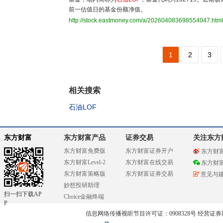
前一估值日的基金份额净值。
http://stock.eastmoney.com/a/202604083698554047.html
1
2
3
相关搜索
石油LOF
东方财富
东方财富产品
证券交易
关注东方
东方财富免费版
东方财富证券开户
东方财
东方财富Level-2
东方财富在线交易
东方财
东方财富策略版
东方财富证券交易
意见与
妙想投研助理
扫一扫下载AP
Choice金融终端
P
信息网络传播视听节目许可证：0908328号 经营证券期货业务