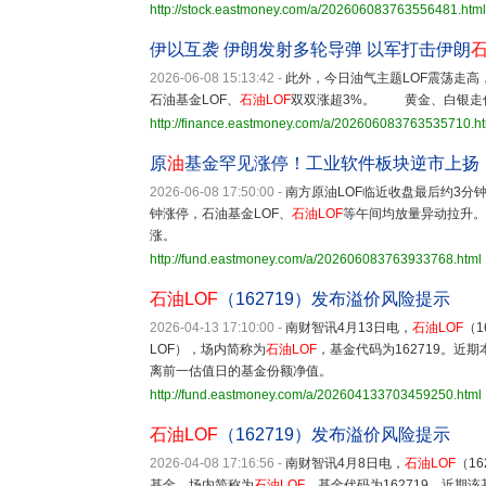
http://stock.eastmoney.com/a/202606083763556481.html
伊以互袭 伊朗发射多轮导弹 以军打击伊朗
2026-06-08 15:13:42
-
此外，今日油气主题LOF震荡走高
石油基金LOF、
石油LOF
双双涨超3%。 黄金、白银走低
http://finance.eastmoney.com/a/202606083763535710.h
原
油
基金罕见涨停！工业软件板块逆市上扬
2026-06-08 17:50:00
-
南方原油LOF临近收盘最后约3分
钟涨停，石油基金LOF、
石油LOF
等午间均放量异动拉升。
涨。
http://fund.eastmoney.com/a/202606083763933768.html
石油LOF
（162719）发布溢价风险提示
2026-04-13 17:10:00
-
南财智讯4月13日电，
石油LOF
（1
LOF），场内简称为
石油LOF
，基金代码为162719。
离前一估值日的基金份额净值。
http://fund.eastmoney.com/a/202604133703459250.html
石油LOF
（162719）发布溢价风险提示
2026-04-08 17:16:56
-
南财智讯4月8日电，
石油LOF
（1
基金，场内简称为
石油LOF
，基金代码为162719。近