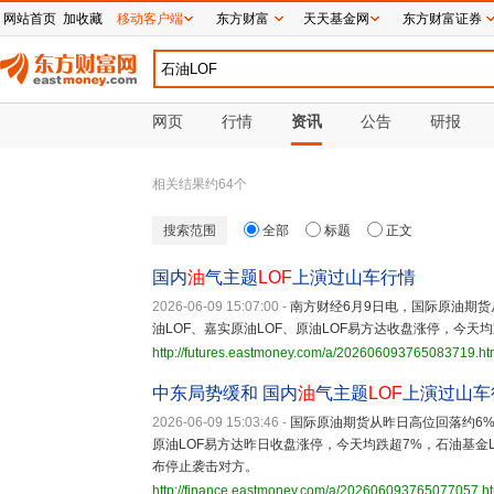
网站首页
加收藏
移动客户端
东方财富
天天基金网
东方财富证券
网页
行情
资讯
公告
研报
相关结果约
64
个
搜索范围
全部
标题
正文
国内
油
气主题
LOF
上演过山车行情
2026-06-09 15:07:00
-
南方财经6月9日电，国际原油期货
油LOF、嘉实原油LOF、原油LOF易方达收盘涨停，今天均
http://futures.eastmoney.com/a/202606093765083719.ht
中东局势缓和 国内
油
气主题
LOF
上演过山车
2026-06-09 15:03:46
-
国际原油期货从昨日高位回落约6%
原油LOF易方达昨日收盘涨停，今天均跌超7%，石油基金L
布停止袭击对方。
http://finance.eastmoney.com/a/202606093765077057.h