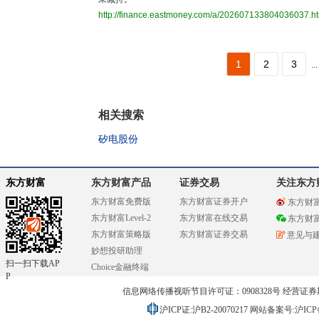
http://finance.eastmoney.com/a/202607133804036037.h
1
2
3
...
相关搜索
矽电股份
东方财富
东方财富产品
证券交易
关注东方
东方财富免费版
东方财富证券开户
东方财
东方财富Level-2
东方财富在线交易
东方财
东方财富策略版
东方财富证券交易
意见与
妙想投研助理
扫一扫下载AP
Choice金融终端
P
信息网络传播视听节目许可证：0908328号 经营证券期货业务
沪ICP证:沪B2-20070217
网站备案号:沪ICP备0