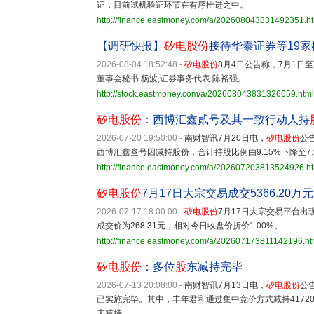
证，目前试机验证环节在有序推进之中。
http://finance.eastmoney.com/a/202608043831492351.h
【调研快报】
矽电股份
接待华泰证券等19家
2026-08-04 18:52:48
-
矽电股份
8月4日公告称，7月1日
董事会秘书 杨波,证券事务代表 陈裕强。
http://stock.eastmoney.com/a/202608043831326659.html
矽电股份
：西博汇鑫贰号及其一致行动人持
2026-07-20 19:50:00
-
南财智讯7月20日电，
矽电股份
公
西博汇鑫叁号因减持股份，合计持股比例由9.15%下降至7
http://finance.eastmoney.com/a/202607203813524926.h
矽电股份
7月17日大宗交易成交5366.20万元
2026-07-17 18:00:00
-
矽电股份
7月17日大宗交易平台出现
成交价为268.31元，相对今日收盘价折价1.00%。
http://finance.eastmoney.com/a/202607173811142196.ht
矽电股份
：多位
股
东减持完毕
2026-07-13 20:08:00
-
南财智讯7月13日电，
矽电股份
公
已实施完毕。其中，丰年君和通过集中竞价方式减持417200
未减持。