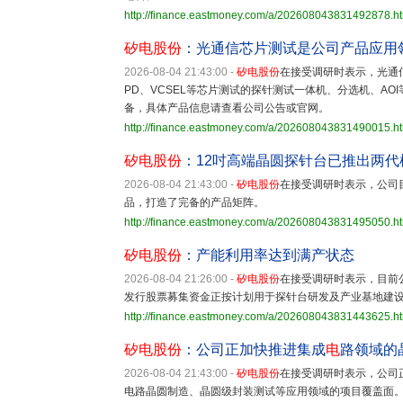
http://finance.eastmoney.com/a/202608043831492878.h
矽电股份
：光通信芯片测试是公司产品应用
2026-08-04 21:43:00
-
矽电股份
在接受调研时表示，光通
PD、VCSEL等芯片测试的探针测试一体机、分选机、A
备，具体产品信息请查看公司公告或官网。
http://finance.eastmoney.com/a/202608043831490015.h
矽电股份
：12吋高端晶圆探针台已推出两代
2026-08-04 21:43:00
-
矽电股份
在接受调研时表示，公司
品，打造了完备的产品矩阵。
http://finance.eastmoney.com/a/202608043831495050.h
矽电股份
：产能利用率达到满产状态
2026-08-04 21:26:00
-
矽电股份
在接受调研时表示，目前
发行股票募集资金正按计划用于探针台研发及产业基地建
http://finance.eastmoney.com/a/202608043831443625.h
矽电股份
：公司正加快推进集成
电
路领域的
2026-08-04 21:43:00
-
矽电股份
在接受调研时表示，公司
电路晶圆制造、晶圆级封装测试等应用领域的项目覆盖面。