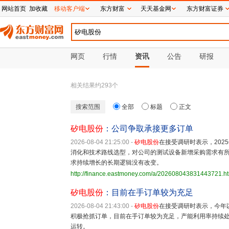
网站首页
加收藏
移动客户端
东方财富
天天基金网
东方财富证券
网页
行情
资讯
公告
研报
相关结果约
293
个
搜索范围
全部
标题
正文
矽电股份
：公司争取承接更多订单
2026-08-04 21:25:00
-
矽电股份
在接受调研时表示，202
消化和技术路线选型，对公司的测试设备新增采购需求有所
求持续增长的长期逻辑没有改变。
http://finance.eastmoney.com/a/202608043831443721.h
矽电股份
：目前在手订单较为充足
2026-08-04 21:43:00
-
矽电股份
在接受调研时表示，今年
积极抢抓订单，目前在手订单较为充足，产能利用率持续
运转。